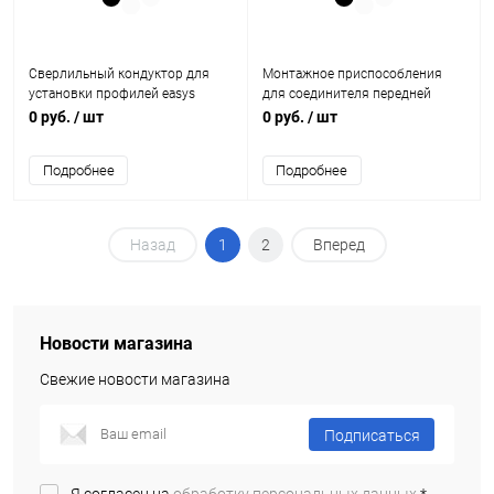
Сверлильный кондуктор для
Монтажное приспособления
установки профилей easys
для соединителя передней
9086400 Hettich
панели arcitech, h78 9127212
0 руб.
/ шт
0 руб.
/ шт
Hettich
Подробнее
Подробнее
Назад
1
2
Вперед
Новости магазина
Свежие новости магазина
Подписаться