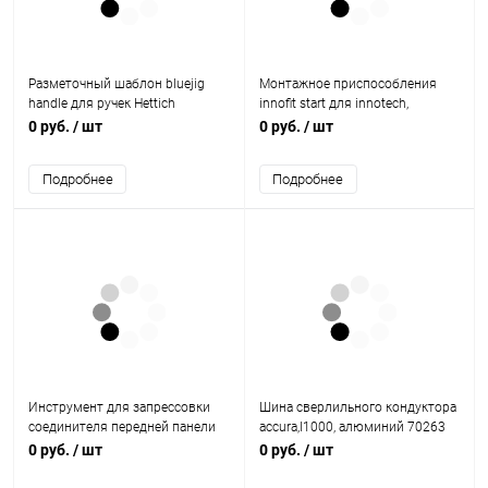
Разметочный шаблон bluejig
Монтажное приспособления
handle для ручек Hettich
innofit start для innotech,
innotech atira 45555 Hettich
0 руб.
/ шт
0 руб.
/ шт
Подробнее
Подробнее
Инструмент для запрессовки
Шина сверлильного кондуктора
соединителя передней панели
accura,l1000, алюминий 70263
продольного релинга arcitech
Hettich
0 руб.
/ шт
0 руб.
/ шт
9140129 Hettich