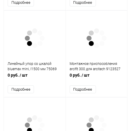
Подробнее
Подробнее
Линейный упор со шкалой
Монтажное приспособления
bluemax mini, l1500 мм 75069
arcifit 300 для arcitech 9123527
Hettich
Hettich
0 руб.
/ шт
0 руб.
/ шт
Подробнее
Подробнее