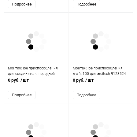
Подробнее
Подробнее
Монтажное приспособления
Монтажное приспособления
для соединителя передней
arcifit 100 для arcitech 9123524
панели arcitech,h94/126
Hettich
0 руб.
/ шт
0 руб.
/ шт
9127211 Hettich
Подробнее
Подробнее