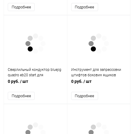
Подробнее
Подробнее
Сверлильный кондуктор bluejig
Инструмент для запрессовки
quadro eb20 start для
штифтов боковин ящиков
направляющих quadro 9084515
78091 Hettich
0 руб.
/ шт
0 руб.
/ шт
Hettich
Подробнее
Подробнее