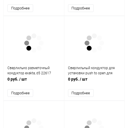
Подробнее
Подробнее
Сверлильно разметочный
Сверлильный кондуктор для
кондуктор exakta, d5 22617
установки push to open для
Hettich
петель 9207524 Hettich
0 руб.
/ шт
0 руб.
/ шт
Подробнее
Подробнее