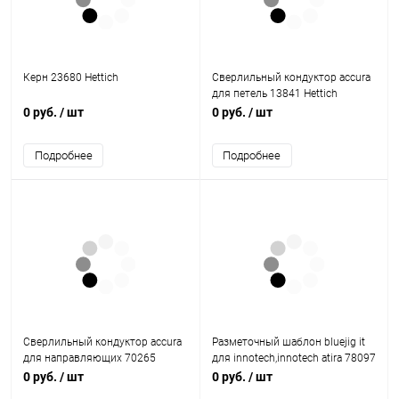
Керн 23680 Hettich
Сверлильный кондуктор accura
для петель 13841 Hettich
0 руб.
/ шт
0 руб.
/ шт
Подробнее
Подробнее
Сверлильный кондуктор accura
Разметочный шаблон bluejig it
для направляющих 70265
для innotech,innotech atira 78097
Hettich
Hettich
0 руб.
/ шт
0 руб.
/ шт