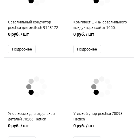
Сверлильный кондуктор
Комплект шины сверлильного
practica для arcitech 9128172
кондуктора exakta,l1000,
Hettich
алюминий 14825 Hettich
0 руб.
/ шт
0 руб.
/ шт
Подробнее
Подробнее
Упор accura для отдельных
Угловой упор practica 78093
деталей 70266 Hettich
Hettich
0 руб.
/ шт
0 руб.
/ шт