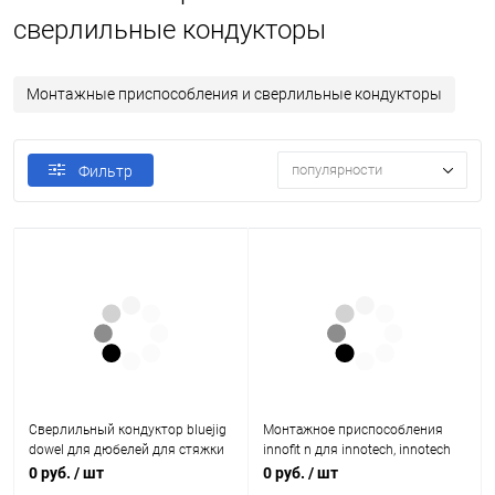
сверлильные кондукторы
Монтажные приспособления и сверлильные кондукторы
популярности
Фильтр
Сверлильный кондуктор bluejig
Монтажное приспособления
dowel для дюбелей для стяжки
innofit n для innotech, innotech
rastex 15 9079402 Hettich
atira 9019743 Hettich
0 руб.
/ шт
0 руб.
/ шт