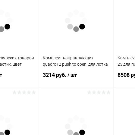
елярских товаров
Комплект направляющих
Комплек
астик, цвет
quadro12 push to open, для лотка
25 для п
 Hettich
smar tray, 6кг, монтаж под
частичн
3214 руб.
8508 р
т
/ шт
панель 9156337 Hettich
Hettich
орзину
В корзину
К сравнению
Купить в 1 клик
К сравнению
Купить в
В наличии
В избранное
В наличии
В избран