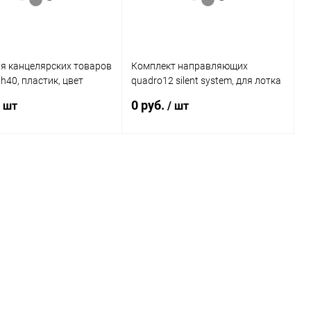
я канцелярских товаров
Комплект направляющих
,h40, пластик, цвет
quadro12 silent system, для лотка
03010 Hettich
smar tray, 6кг, монтаж под
0 руб.
/ шт
/ шт
панель 9156335 Hettich
Подписаться
Подписаться
 1 клик
К сравнению
Купить в 1 клик
К сравнению
ное
Недоступно
В избранное
Недоступно