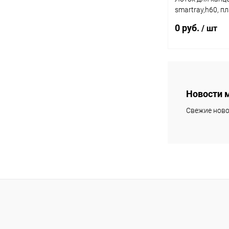
smartray,h60, пл
алюминий 91342
0 руб.
/ шт
Подп
Новости 
Купить в 1 клик
Свежие ново
В избранное