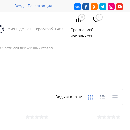
Вход
Регистрация
0
0
с 9:00 до 18:00 кроме сб и вск
Сравнение
0
Избранное
0
Корзина
0
жности для письменных столов
Вид каталога: