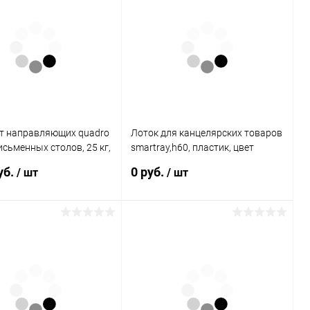
т направляющих quadro
Лоток для канцелярских товаров
исьменных столов, 25 кг,
smartray,h60, пластик, цвет
ого выдвижения 56014
черный 9134235 Hettich
уб.
0 руб.
/ шт
/ шт
Подписаться
Подписаться
 1 клик
К сравнению
Купить в 1 клик
К сравнению
ное
Недоступно
В избранное
Недоступно