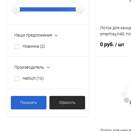
Лоток для канц
smartray,h40, пл
Наши предложения
алюминий 91342
0 руб.
/ шт
Новинка
(2)
Производитель
Подп
Hettich
(10)
Купить в 1 клик
В избранное
Показать
Сбросить
Лоток для канц