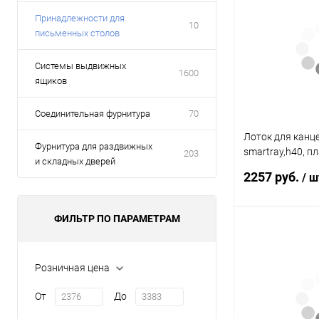
Принадлежности для
10
письменных столов
Системы выдвижных
1600
ящиков
Соединительная фурнитура
70
Лоток для канц
Фурнитура для раздвижных
smartray,h40, пл
203
и складных дверей
черный 9134232
2257 руб.
/ ш
ФИЛЬТР ПО ПАРАМЕТРАМ
В к
Розничная цена
Купить в 1 клик
От
До
В избранное