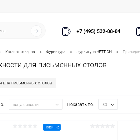
+7 (495) 532-08-04
•
•
•
•
Каталог товаров
Фурнитура
фурнитура HETTICH
Принадле
ности для письменных столов
 для письменных столов
о:
Показать по:
популярности
30
Новинка