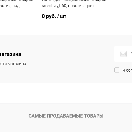
астик, под
smartray,h60, пластик, цвет
36 Hettich
белый 9203012 Hettich
0 руб.
/ шт
исаться
Подписаться
магазина
К сравнению
Купить в 1 клик
К сравнению
сти магазина
Недоступно
В избранное
Недоступно
Я со
САМЫЕ ПРОДАВАЕМЫЕ ТОВАРЫ