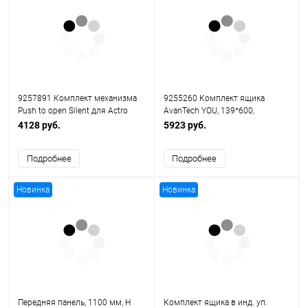
9257891 Комплект механизма
9255260 Комплект ящика
Push to open Silent для Actro
AvanTech YOU, 139*600,
YOU, 20 кг
Серебристый
4128 руб.
5923 руб.
Подробнее
Подробнее
Новинка
Новинка
Передняя панель, 1100 мм, H
Комплект ящика в инд. уп.