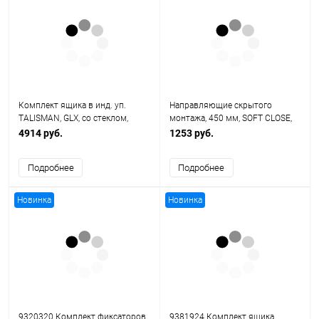
Комплект ящика в инд. уп.
Направляющие скрытого
TALISMAN, GLX, со стеклом,
монтажа, 450 мм, SOFT CLOSE,
179*450, графит, Soft-Close (4
TALISMAN (10 к-тов/кор)
4914 руб.
1253 руб.
уп/кор)
Подробнее
Подробнее
Новинка
Новинка
9320320 Комплект фиксаторов
9381924 Комплект ящика