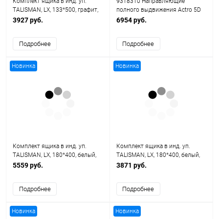
Комплект ящика в инд. уп.
9318310 Направляющие
TALISMAN, LX, 133*500, графит,
полного выдвижения Actro 5D
Soft-Close (4 уп/кор)
XL (70 кг) с демпфер Silent
3927 руб.
6954 руб.
System, совместимость с
механизмом push to open silent,
Подробнее
Подробнее
450 мм, левая и правая
Новинка
Новинка
Комплект ящика в инд. уп.
Комплект ящика в инд. уп.
TALISMAN, LX, 180*400, белый,
TALISMAN, LX, 180*400, белый,
Push+Soft (4 уп/кор)
Soft-Close (4 уп/кор)
5559 руб.
3871 руб.
Подробнее
Подробнее
Новинка
Новинка