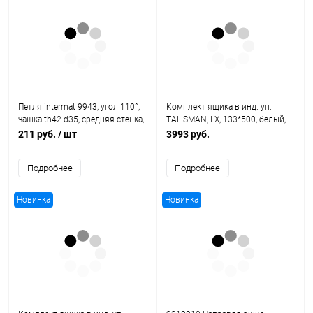
Петля intermat 9943, угол 110°,
Комплект ящика в инд. уп.
чашка th42 d35, средняя стенка,
TALISMAN, LX, 133*500, белый,
b3 1030620 Hettich
Push-Open (4 уп/кор)
211 руб.
/ шт
3993 руб.
Подробнее
Подробнее
Новинка
Новинка