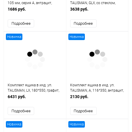
105 мм, серия А, антрацит,
TALISMAN, GLX, со стеклом,
алюм (20 шт/кор) TALISMAN
132*300, белый, Soft-Close (4 уп/
1686 руб.
3638 руб.
кор)
Подробнее
Подробнее
Новинка
Новинка
Комплект ящика в инд. уп.
Комплект ящика в инд. уп.
TALISMAN, LX, 180*550, графит,
TALISMAN, A, 116*350, антрацит,
Push+Soft (4 уп/кор)
Soft-Close (6 уп/кор)
6431 руб.
2130 руб.
Подробнее
Подробнее
Новинка
Новинка