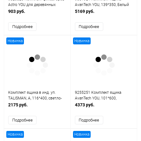
Actro YOU для деревянных
AvanTech YOU, 139*350, Белый
ящиков
903 руб.
5169 руб.
Подробнее
Подробнее
Новинка
Новинка
Комплект ящика в инд. уп.
9255251 Комплект ящика
TALISMAN, A, 116*400, светло-
AvanTech YOU, 101*600,
серый, Soft-Close (6 уп/кор)
Серебристый
2175 руб.
4373 руб.
Подробнее
Подробнее
Новинка
Новинка