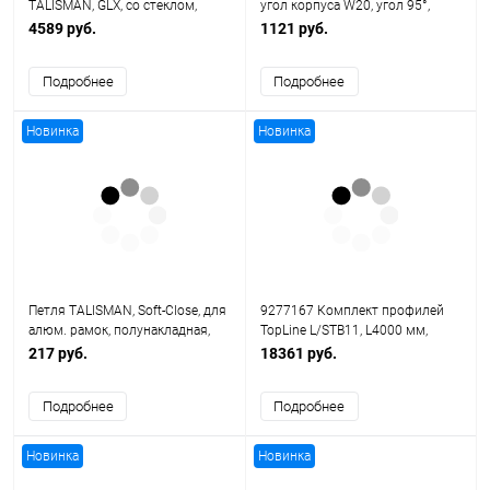
TALISMAN, GLX, со стеклом,
угол корпуса W20, угол 95°,
94*600, белый, Soft-Close (4 уп/
чашка TH52, D35, накладная
4589 руб.
1121 руб.
кор)
навеска, (B 6,5), никелированная
Подробнее
Подробнее
Новинка
Новинка
Петля TALISMAN, Soft-Close, для
9277167 Комплект профилей
алюм. рамок, полунакладная,
TopLine L/STB11, L4000 мм,
Clip On, титан (100 шт/кор)
алюминий анодированный
217 руб.
18361 руб.
Подробнее
Подробнее
Новинка
Новинка