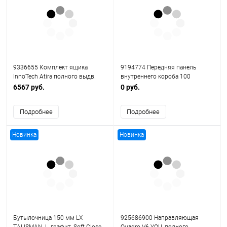
9336655 Комплект ящика
9194774 Передняя панель
InnoTech Atira полного выдв.
внутреннего короба 100
Push to open, 260*70, Антрацит
InnoTech Atira, H144, KB600,
6567 руб.
0 руб.
Серая
Подробнее
Подробнее
Новинка
Новинка
Бутылочница 150 мм LX
925686900 Направляющая