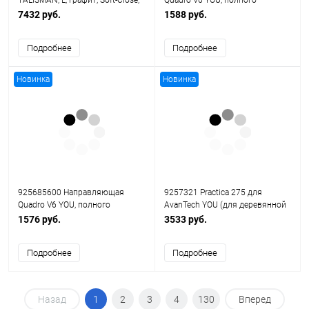
TALISMAN, L, графит, Soft-Close,
Quadro V6 YOU, полного
6 делителей (1 шт/кор)
выдвижения, с демпфером
7432 руб.
1588 руб.
Silent System, M (30 кг),
EB21,NL450, правая
Подробнее
Подробнее
Новинка
Новинка
925685600 Направляющая
9257321 Practica 275 для
Quadro V6 YOU, полного
AvanTech YOU (для деревянной
выдвижения, с демпфером
или алюминиевой задней
1576 руб.
3533 руб.
Silent System, M (20 кг), EB21,
стенки, H101-H251)
NL300, левая
Подробнее
Подробнее
Назад
1
2
3
4
130
Вперед