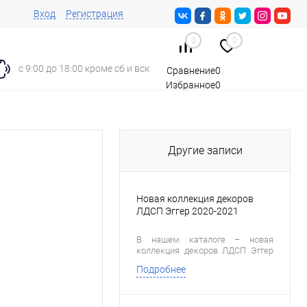
Вход
Регистрация
0
0
с 9:00 до 18:00 кроме сб и вск
Сравнение
0
Избранное
0
Корзина
0
Другие записи
Новая коллекция декоров
ЛДСП Эггер 2020-2021
В нашем каталоге – новая
коллекция декоров ЛДСП Эггер
2020-2021, предлагающая
Подробнее
больше декоров и новых
структур. Создавать интересные
стильные проекты станет еще
проще! Каждому покупателю –