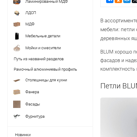
Ламинированный МДФ
ЛДСП
В ассортимент
МДФ
мебели: петли
Мебельные детали
деревянных я
Мойки и смесители
BLUM хорошо по
Путь из названий разделов
фасадов и наде
комплектность 
Рамочный алюминиевый профиль
Столешницы для кухни
Петли BLU
Фанера
Фасады
Фурнитура
Новинки