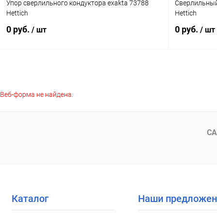
Упор сверлильного кондуктора exakta 73788
Сверлильный 
Hettich
Hettich
0 руб.
0 руб.
/ шт
/ шт
Подписаться
Веб-форма не найдена.
Купить в 1 клик
К сравнению
Купить в 1
В избранное
Под заказ
В избранное
СА
Каталог
Наши предложен