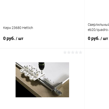
Сверлильный 
Керн 23680 Hettich
eb20/quadro
Hettich
0 руб.
0 руб.
/ шт
/ шт
Подписаться
Купить в 1 клик
К сравнению
Купить в 1
В избранное
Под заказ
В избранное