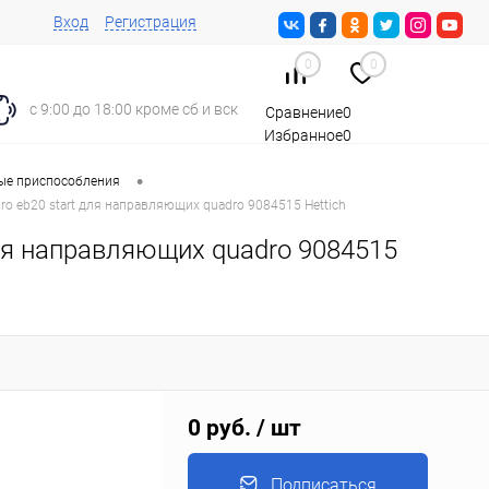
Вход
Регистрация
0
0
с 9:00 до 18:00 кроме сб и вск
Сравнение
0
Избранное
0
Корзина
0
•
е приспособления
ro eb20 start для направляющих quadro 9084515 Hettich
для направляющих quadro 9084515
0 руб.
/ шт
Подписаться