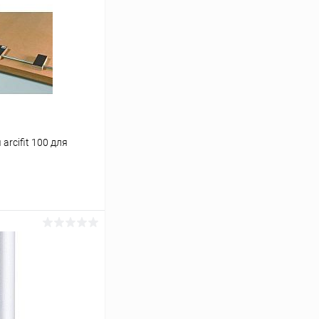
rcifit 100 для
аться
К сравнению
Под заказ