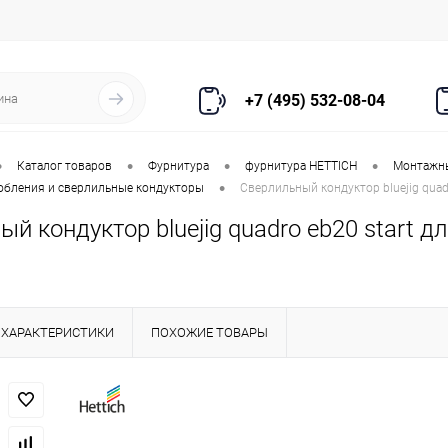
+7 (495) 532-08-04
•
•
•
•
Каталог товаров
Фурнитура
фурнитура HETTICH
Монтажны
•
бления и сверлильные кондукторы
Сверлильный кондуктор bluejig quad
й кондуктор bluejig quadro eb20 start 
ХАРАКТЕРИСТИКИ
ПОХОЖИЕ ТОВАРЫ