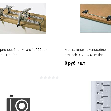
испособления arcifit 200 для
Монтажное приспособления a
525 Hettich
arcitech 9123524 Hettich
0 руб.
/ шт
Подписаться
Подпис
 клик
К сравнению
Купить в 1 клик
Под заказ
В избранное