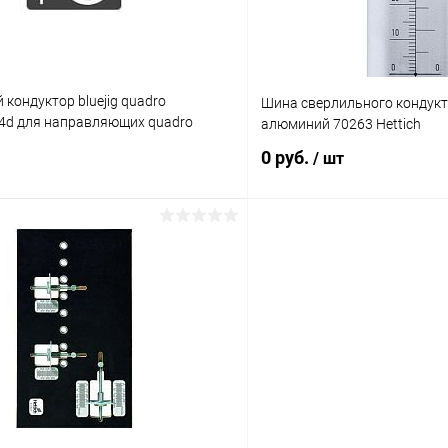
кондуктор bluejig quadro
Шина сверлильного кондукто
 4d для направляющих quadro
алюминий 70263 Hettich
0 руб.
/ шт
Подписаться
Подпис
 клик
К сравнению
Купить в 1 клик
Под заказ
В избранное