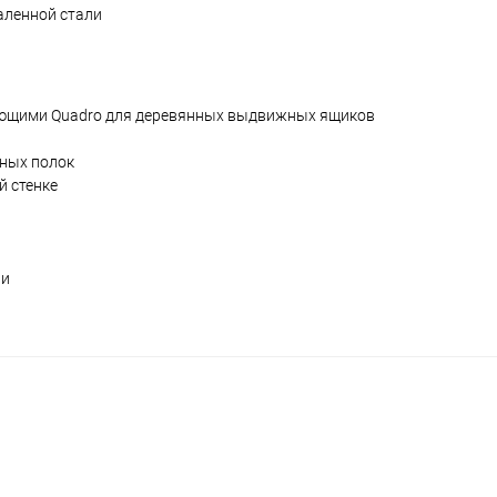
аленной стали
ляющими Quadro для деревянных выдвижных ящиков
ных полок
й стенке
ли