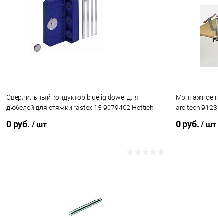
Сверлильный кондуктор bluejig dowel для
Монтажное пр
дюбелей для стяжки rastex 15 9079402 Hettich
arcitech 9123
0 руб.
0 руб.
/ шт
/ шт
Подписаться
Купить в 1 клик
К сравнению
Купить в 1
В избранное
Под заказ
В избранное