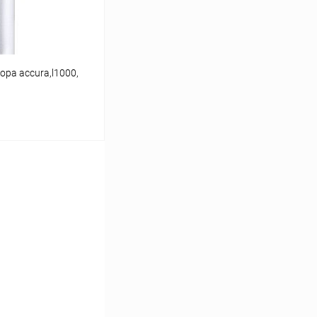
ра accura,l1000,
аться
К сравнению
Под заказ