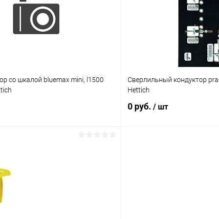
 клик
К сравнению
Купить в 1 клик
Под заказ
В избранное
р со шкалой bluemax mini, l1500
Сверлильный кондуктор prac
tich
Hettich
0 руб.
/ шт
Подписаться
Подпис
 клик
К сравнению
Купить в 1 клик
Под заказ
В избранное