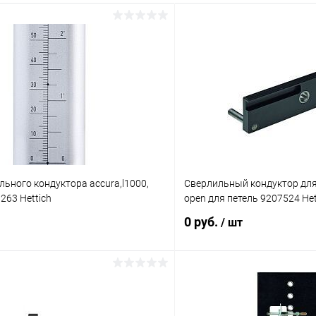
ьного кондуктора accura,l1000,
Сверлильный кондуктор для
263 Hettich
open для петель 9207524 Het
0 руб.
/ шт
Подписаться
Подпис