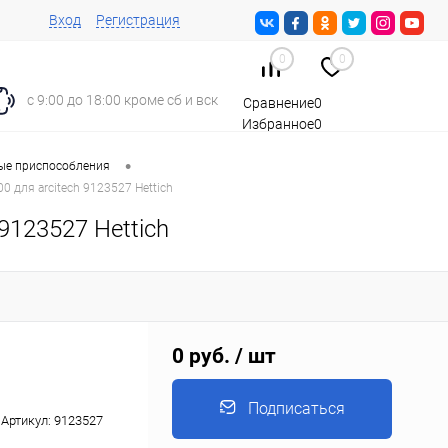
Вход
Регистрация
0
0
с 9:00 до 18:00 кроме сб и вск
Сравнение
0
Избранное
0
Корзина
0
•
е приспособления
0 для arcitech 9123527 Hettich
9123527 Hettich
0 руб.
/ шт
Подписаться
Артикул:
9123527