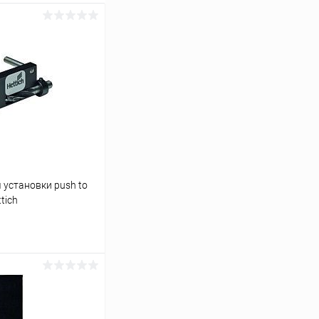
 установки push to
tich
аться