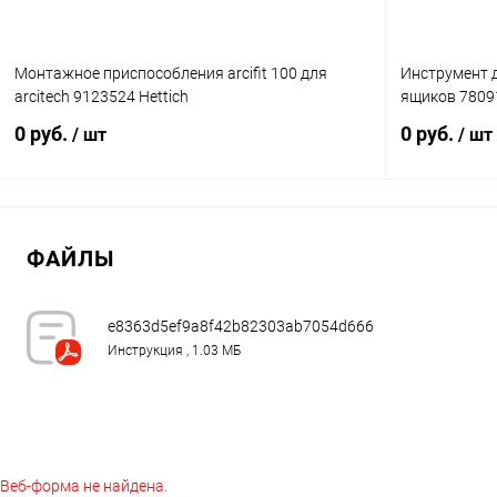
Монтажное приспособления arcifit 100 для
Инструмент 
arcitech 9123524 Hettich
ящиков 78091
0 руб.
0 руб.
/ шт
/ шт
Подписаться
ФАЙЛЫ
Купить в 1 клик
К сравнению
Купить в 1
В избранное
Под заказ
В избранное
e8363d5ef9a8f42b82303ab7054d6665.pdf
Инструкция , 1.03 МБ
Веб-форма не найдена.