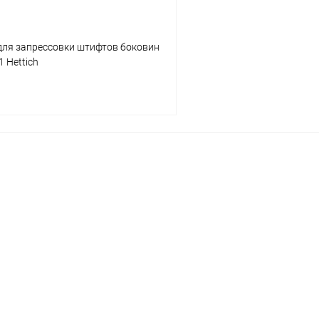
для запрессовки штифтов боковин
 Hettich
Подписаться
 клик
К сравнению
Под заказ