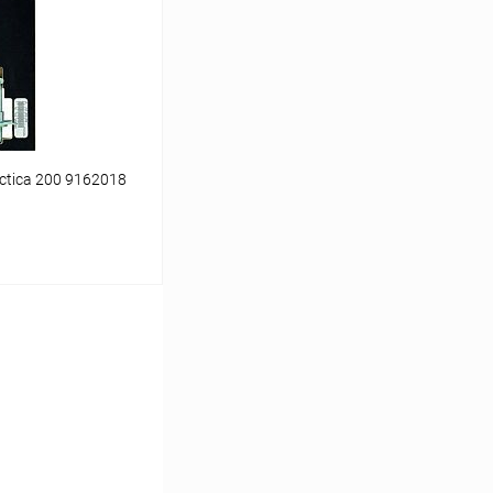
К сравнению
Под заказ
tica 200 9162018
аться
К сравнению
Под заказ