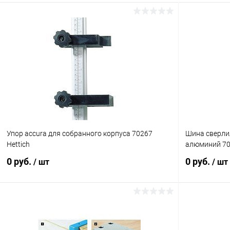
Упор accura для собранного корпуса 70267
Шина сверлил
Hettich
алюминий 70
0 руб.
0 руб.
/ шт
/ шт
Подписаться