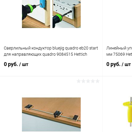
Купить в 1 клик
К сравнению
Купить в 1
В избранное
Под заказ
В избранное
Сверлильный кондуктор bluejig quadro eb20 start
Линейный упо
для направляющих quadro 9084515 Hettich
мм 75069 Het
0 руб.
0 руб.
/ шт
/ шт
Подписаться
Купить в 1 клик
К сравнению
Купить в 1
В избранное
Под заказ
В избранное