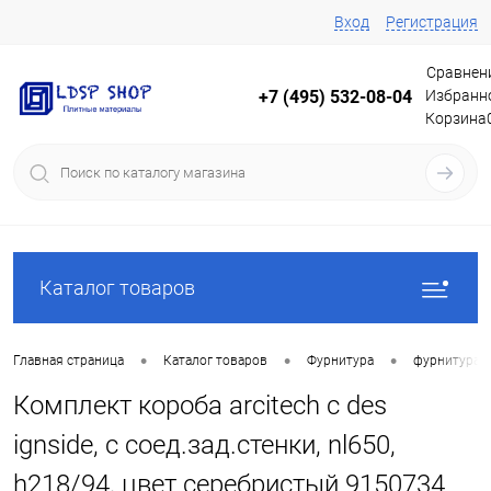
Вход
Регистрация
Сравнен
Избранн
+7 (495) 532-08-04
Корзина
Каталог товаров
•
•
•
Главная страница
Каталог товаров
Фурнитура
фурнитура 
Комплект короба arcitech с des
ignside, с соед.зад.стенки, nl650,
h218/94, цвет серебристый 9150734