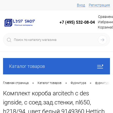
Вход
Регистрация
Сравнен
Избранн
+7 (495) 532-08-04
Корзина
Каталог товаров
•
•
•
Главная страница
Каталог товаров
Фурнитура
фурнитура 
Комплект короба arcitech с des
ignside, с соед.зад.стенки, nl650,
h218/94, цвет белый 9149360 Hettich