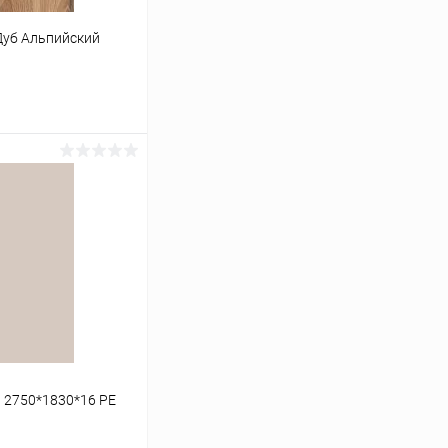
Дуб Альпийский
ину
К сравнению
В наличии
 2750*1830*16 PE