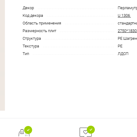
Декор
Перламут
Код декора
U 1306
Область применения
cтандартн
Размерность плит
2750*183
Структура
PE Шагрен
Текстура
PE
Тип
ЛДСП