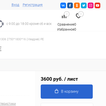
Вход
Регистрация
0
0
с 9:00 до 18:00 кроме сб и вск
Сравнение
0
Избранное
0
Корзина
0
306 2750*1830*16 (Увадрев) PE
E
3600 руб.
/ лист
В корзину
ктеристики