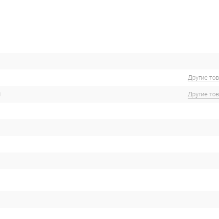
Другие то
м
Другие то