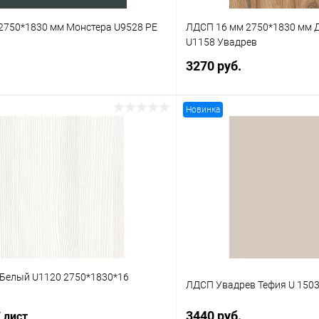
2750*1830 мм Монстера U9528 PE
ЛДСП 16 мм 2750*1830 мм 
U1158 Увадрев
3270 руб.
Новинка
В корзину
В корз
 клик
К сравнению
Купить в 1 клик
В наличии
В избранное
Белый U1120 2750*1830*16
ЛДСП Увадрев Тефия U 1503
3440 руб.
/ лист