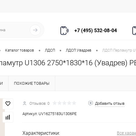
+7 (495) 532-08-04
•
•
•
•
Каталог товаров
ЛДСП
ЛДСП Увадрев
ЛДСП Перламутр U1
амутр U1306 2750*1830*16 (Увадрев) P
КИ
ПОХОЖИЕ ТОВАРЫ
Отзывов: 0
Добавить отзыв
Артикул:
UV16275183U1306PE
Характеристики:
Все хара