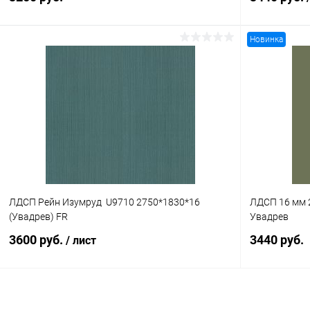
Новинка
В корзину
Купить в 1 клик
К сравнению
Купить в 1
В избранное
В наличии
В избранное
ЛДСП Рейн Изумруд U9710 2750*1830*16
ЛДСП 16 мм 
(Увадрев) FR
Увадрев
3600 руб.
3440 руб.
/ лист
В корзину