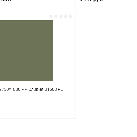
В корз
В корзину
Купить в 1 клик
 клик
К сравнению
В избранное
В наличии
2750*1830 мм Оливия U1608 PE
В корзину