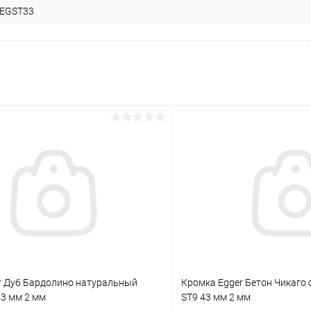
EGST33
r Дуб Бардолино натуральный
Кромка Egger Бетон Чикаго 
23 мм 2 мм
ST9 43 мм 2 мм