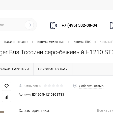
+7 (495) 532-08-04
•
•
•
•
Каталог товаров
Кромка мебельная
Кромка ПВХ
Кромка E
ger Вяз Тоссини серо-бежевый H1210 ST
ХАРАКТЕРИСТИКИ
ПОХОЖИЕ ТОВАРЫ
Отзывов: 0
Добавить отзыв
Артикул:
ED1904H1210EGST33
Характеристики:
Все хара