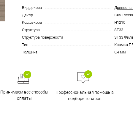
Вид декора
Древесны
Декор
Вяз Тосси
Код декора
H1210
Структура
ST33
Структура поверхности
ST33 Фил
Тип
Кромка П
Толщина
0,4 мм
Принимаем все способы
Профессиональная помощь в
оплаты
подборе товаров