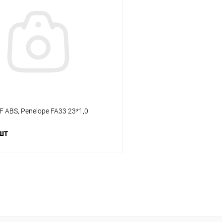
 клик
К сравнению
Купить в 1 клик
В наличии
В избранное
 ABS, Penelope FA33 23*1,0
 шт
В корзину
 клик
К сравнению
В наличии