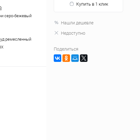
Купить в 1 клик
й
ни серо-бежевый
Нашли дешевле
Недоступно
вуд ремесленный
ВХ
Поделиться