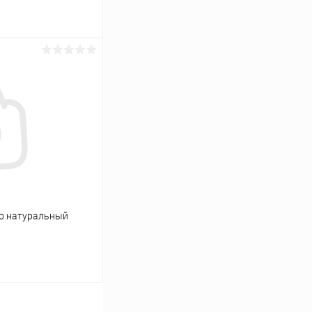
ину
К сравнению
В наличии
но натуральный
ину