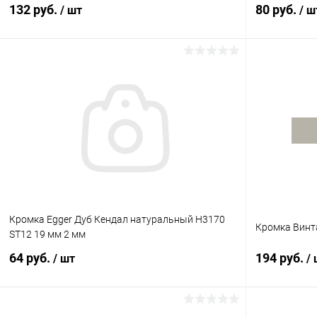
132 руб.
80 руб.
/ шт
/ ш
В корзину
Купить в 1 клик
К сравнению
Купить в 1
В избранное
В наличии
В избранное
Кромка Egger Дуб Кендал натуральный Н3170
Кромка Винт
ST12 19 мм 2 мм
64 руб.
194 руб.
/ шт
/
В корзину