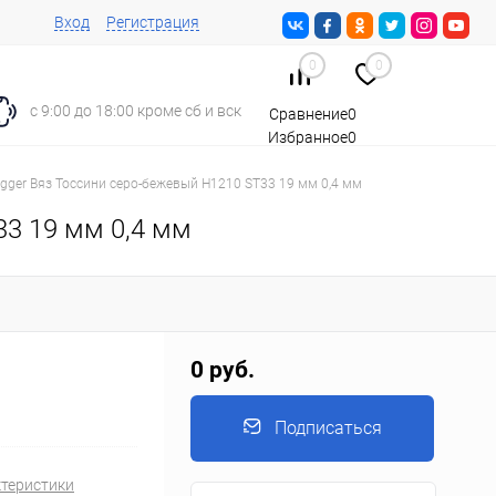
Вход
Регистрация
0
0
с 9:00 до 18:00 кроме сб и вск
Сравнение
0
Избранное
0
Корзина
0
gger Вяз Тоссини серо-бежевый H1210 ST33 19 мм 0,4 мм
33 19 мм 0,4 мм
0 руб.
Подписаться
ктеристики