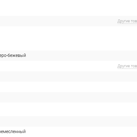
Другие то
серо-бежевый
Другие то
ремесленный