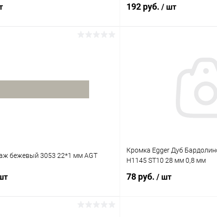
192 руб.
т
/ шт
В корзину
В корз
 клик
К сравнению
Купить в 1 клик
В наличии
В избранное
Кромка Egger Дуб Бардоли
аж бежевый 3053 22*1 мм AGT
H1145 ST10 28 мм 0,8 мм
78 руб.
 шт
/ шт
В корзину
В корз