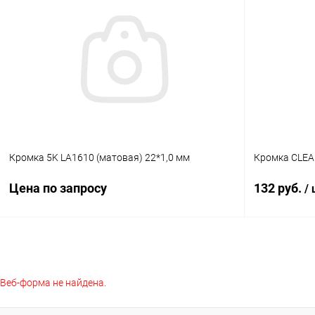
Купить в 1 клик
К сравнению
Купить в 1
В избранное
В наличии
В избранное
Кромка 5K LA1610 (матовая) 22*1,0 мм
Кромка CLEAF
Цена по запросу
132 руб.
/
Запросить цену
Веб-форма не найдена.
Купить в 1 клик
К сравнению
Купить в 1
В избранное
Под заказ
В избранное