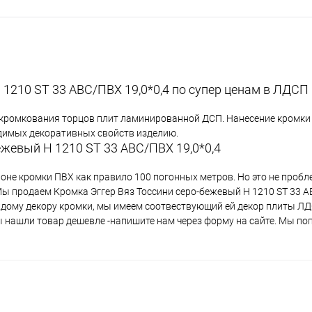
 1210 ST 33 АВС/ПВХ 19,0*0,4 по супер ценам в ЛДСП
 кромкования торцов плит ламинированной ДСП. Нанесение кромки 
одимых декоративных свойств изделию.
ежевый H 1210 ST 33 АВС/ПВХ 19,0*0,4
лоне кромки ПВХ как правило 100 погонных метров. Но это не проб
Мы продаем Кромка Эггер Вяз Тоссини серо-бежевый H 1210 ST 33 А
аждому декору кромки, мы имеем соотвествующий ей декор плиты Л
вы нашли товар дешевле -напишите нам через форму на сайте. Мы по