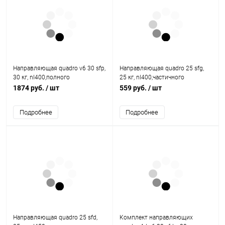
Направляющая quadro v6 30 sfp,
Направляющая quadro 25 sfg,
30 кг, nl400,полного
25 кг, nl400,частичного
выдвижения, eb20, левая
выдвижения, eb20, левая
1874 руб.
/ шт
559 руб.
/ шт
9105121 Hettich
9105647 Hettich
Подробнее
Подробнее
Направляющая quadro 25 sfd,
Комплект направляющих