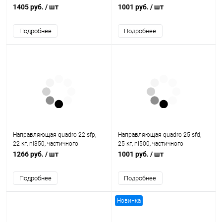
выдвижения, eb20, левая
выдвижения, eb20, правая
1405 руб.
/ шт
1001 руб.
/ шт
9099967 Hettich
9105683 Hettich
Подробнее
Подробнее
Направляющая quadro 22 sfp,
Направляющая quadro 25 sfd,
22 кг, nl350, частичного
25 кг, nl500, частичного
выдвижения, eb20, левая
выдвижения, eb20, левая
1266 руб.
/ шт
1001 руб.
/ шт
9099961 Hettich
9105682 Hettich
Подробнее
Подробнее
Новинка