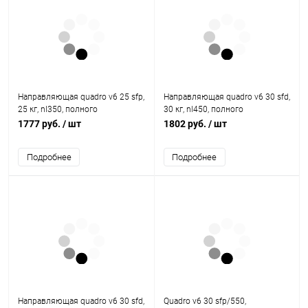
Направляющая quadro v6 25 sfp,
Направляющая quadro v6 30 sfd,
25 кг, nl350, полного
30 кг, nl450, полного
выдвижения, eb20, правая
выдвижения, eb20, левая
1777 руб.
/ шт
1802 руб.
/ шт
9105931 Hettich
9047751 Hettich
Подробнее
Подробнее
Направляющая quadro v6 30 sfd,
Quadro v6 30 sfp/550,