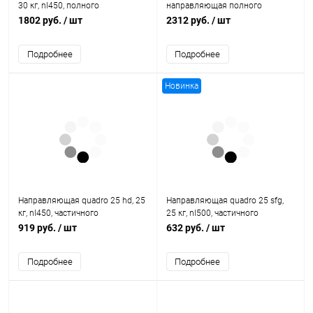
30 кг, nl450, полного
направляющая полного
выдвижения, eb20, правая
выдвижения с p2o, eb 20, левая
1802 руб.
/ шт
2312 руб.
/ шт
9047752 Hettich
9111355 Hettich
Подробнее
Подробнее
Новинка
Направляющая quadro 25 hd, 25
Направляющая quadro 25 sfg,
кг, nl450, частичного
25 кг, nl500, частичного
выдвижения, eb20, правая
выдвижения, eb20, правая
919 руб.
/ шт
632 руб.
/ шт
9105630 Hettich
9105656 Hettich
Подробнее
Подробнее