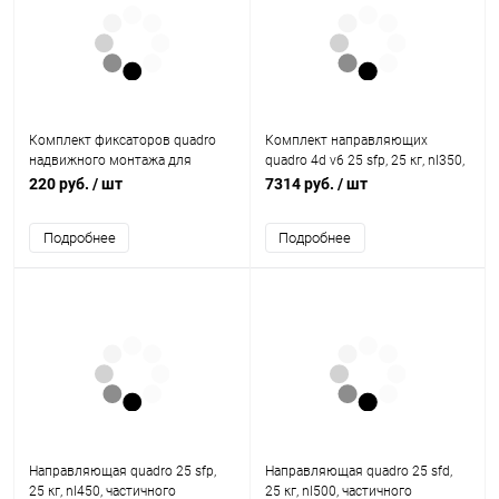
Комплект фиксаторов quadro
Комплект направляющих
надвижного монтажа для
quadro 4d v6 25 sfp, 25 кг, nl350,
дерев. ящиков,дно заподлицо
полного выдвижения, eb20
220 руб.
/ шт
7314 руб.
/ шт
9231329 Hettich
9247740 Hettich
Подробнее
Подробнее
Направляющая quadro 25 sfp,
Направляющая quadro 25 sfd,
25 кг, nl450, частичного
25 кг, nl500, частичного