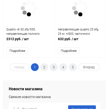
Quadro v6 30 sfp/550,
Направляющая quadro 25 sfg,
направляющая полного
25 кг, nl500, частичного
выдвижения с p2o, eb20, правая
выдвижения, eb20, левая
2312 руб.
/ шт
632 руб.
/ шт
9111356 Hettich
9105655 Hettich
Подробнее
Подробнее
Назад
1
2
3
4
5
Вперед
Новости магазина
Свежие новости магазина