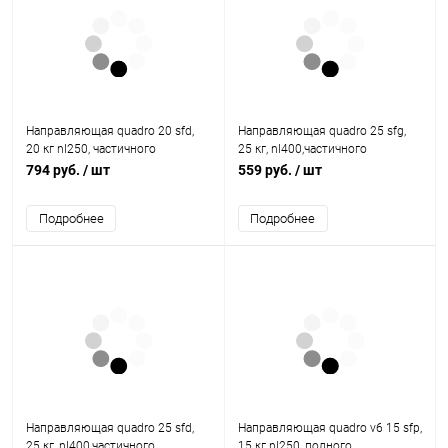
Направляющая quadro 20 sfd,
Направляющая quadro 25 sfg,
20 кг nl250, частичного
25 кг, nl400,частичного
выдвижения, eb20, левая
выдвижения, eb20, правая
794 руб.
/ шт
559 руб.
/ шт
9105661 Hettich
9105648 Hettich
Подробнее
Подробнее
Направляющая quadro 25 sfd,
Направляющая quadro v6 15 sfp,
25 кг, nl400,частичного
15 кг nl250, полного