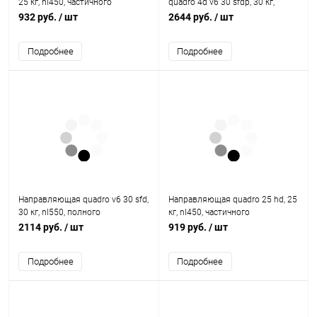
25 кг, nl450, частичного
quadro 4d v6 30 sfdp, 30 кг,
выдвижения, eb20, правая
nl400, полного выдвижения,
932 руб.
/ шт
2644 руб.
/ шт
9105678 Hettich
eb20 9245388 Hettich
Подробнее
Подробнее
Направляющая quadro v6 30 sfd,
Направляющая quadro 25 hd, 25
30 кг, nl550, полного
кг, nl450, частичного
выдвижения, eb20, правая
выдвижения, eb20, левая
2114 руб.
/ шт
919 руб.
/ шт
9047775 Hettich
9105629 Hettich
Подробнее
Подробнее