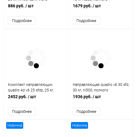
выдвижения, eb20, левая
выдвижения, eb20, левая
886 руб.
/ шт
1679 руб.
/ шт
9105673 Hettich
9111359 Hettich
Подробнее
Подробнее
Комплект направляющих
Направляющая quadro v6 30 sfd,
quadro 4d v6 25 sfdp, 25 кг,
30 кг, nl500, полного
nl350, полного выдвижения,
выдвижения, eb20, правая
2452 руб.
/ шт
1936 руб.
/ шт
eb20 9245386 Hettich
9047771 Hettich
Подробнее
Подробнее
Новинка
Новинка