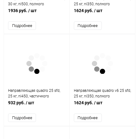
30 кг, nl500, полного
25 кг, nl350, полного
выдвижения, eb20, левая
выдвижения, eb20, левая
1936 руб.
/ шт
1624 руб.
/ шт
9047770 Hettich
9047662 Hettich
Подробнее
Подробнее
Направляющая quadro 25 sfd,
Направляющая quadro v6 25 sfd,
25 кг, nl450, частичного
25 кг, nl350, полного
выдвижения, eb20, левая
выдвижения, eb20, правая
932 руб.
/ шт
1624 руб.
/ шт
9105677 Hettich
9047666 Hettich
Подробнее
Подробнее