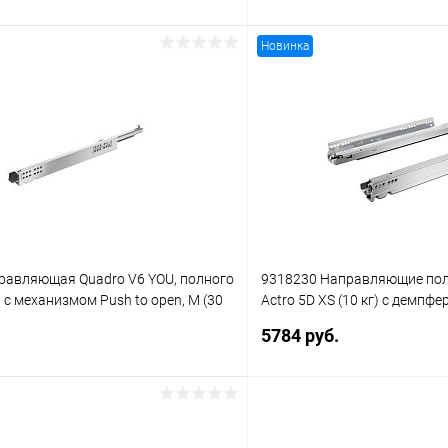
Новинка
В корзину
В корз
 клик
К сравнению
Купить в 1 клик
В наличии
В избранное
равляющая Quadro V6 YOU, полного
9318230 Направляющие по
с механизмом Push to open, M (30
Actro 5D XS (10 кг) с демпфер
450, правая
совместимость с механизмом 
5784 руб.
250 мм, левая и правая
В корзину
В корз