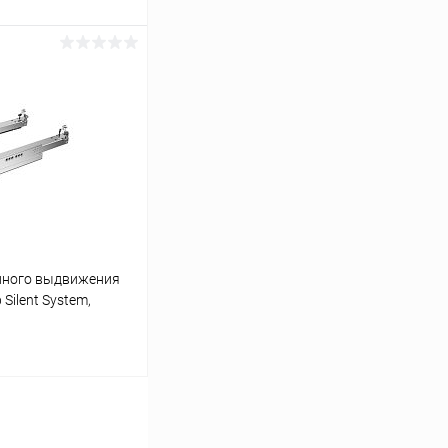
ину
К сравнению
В наличии
лного выдвижения
 Silent System,
push to open silent,
ину