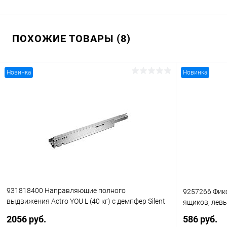
ПОХОЖИЕ ТОВАРЫ (8)
Новинка
Новинка
931818400 Направляющие полного
9257266 Фик
выдвижения Actro YOU L (40 кг) с демпфер Silent
ящиков, лев
System, совместимость с механизмом push to
2056 руб.
586 руб.
open silent, 600 мм, правый