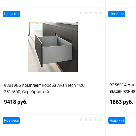
Новинка
Новинка
В корзину
Купить в 1 клик
К сравнению
Купить в 1
В избранное
В наличии
В избранное
9256914 Нап
9381985 Комплект короба AvanTech YOU,
выдвижения, 
251*500, Серебристый
кг), EB21, NL
9418 руб.
1863 руб.
Новинка
Новинка
В корзину