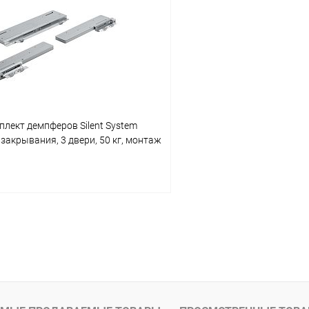
 клик
К сравнению
Купить в 1 клик
В наличии
В избранное
лект демпферов Silent System
 закрывания, 3 двери, 50 кг, монтаж
 панелью
.
В корзину
 клик
К сравнению
В наличии