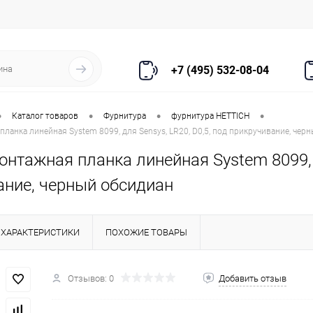
+7 (495) 532-08-04
•
•
•
•
Каталог товаров
Фурнитура
фурнитура HETTICH
ланка линейная System 8099, для Sensys, LR20, D0,5, под прикручивание, чер
нтажная планка линейная System 8099, д
ание, черный обсидиан
ХАРАКТЕРИСТИКИ
ПОХОЖИЕ ТОВАРЫ
Отзывов: 0
Добавить отзыв