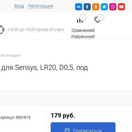
Вход
Регистрация
0
0
с 9:00 до 18:00 кроме сб и вск
Сравнение
0
Избранное
0
Корзина
0
ный обсидиан
ля Sensys, LR20, D0,5, под
179 руб.
Артикул:
9091815
Подписаться