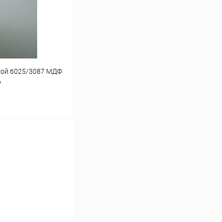
В наличии
бой 6025/3087 МДФ
р
ину
К сравнению
В наличии