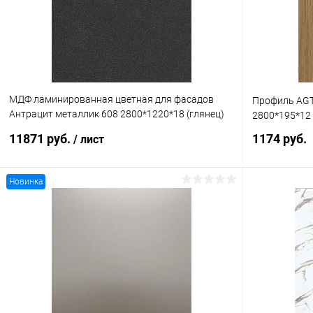
В избранное
В наличии
В избранное
МДФ ламинированная цветная для фасадов
Профиль AGT
Антрацит металлик 608 2800*1220*18 (глянец)
2800*195*12
AGT 4гр
11871 руб.
1174 руб.
/ лист
Новинка
В корзину
Купить в 1
Купить в 1 клик
К сравнению
В избранное
В избранное
В наличии