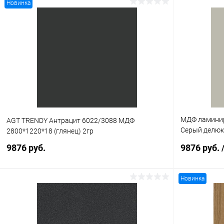
Новинка
МДФ ламинир
AGT TRENDY Антрацит 6022/3088 МДФ
Серый делюк
2800*1220*18 (глянец) 2гр
2 гр
9876 руб.
9876 руб.
Новинка
В корзину
Купить в 1 клик
К сравнению
Купить в 1