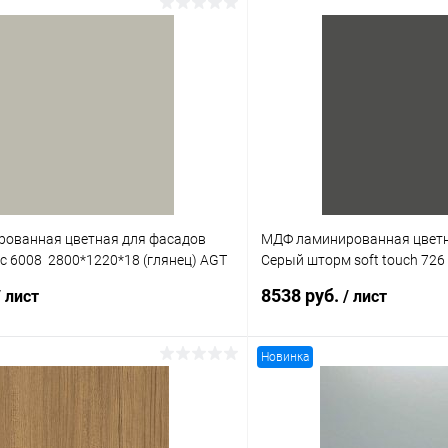
ованная цветная для фасадов
МДФ ламинированная цветн
с 6008 2800*1220*18 (глянец) AGT
Серый шторм soft touch 726
(матовый) AGT 2гр
8538 руб.
/ лист
/ лист
Новинка
В корзину
В корз
 клик
К сравнению
Купить в 1 клик