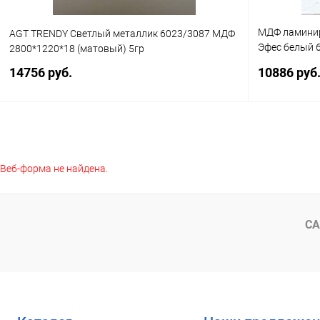
МДФ ламинир
AGT TRENDY Светлый металлик 6023/3087 МДФ
Эфес белый 6
2800*1220*18 (матовый) 5гр
гр
14756 руб.
10886 руб
В корзину
Веб-форма не найдена.
Купить в 1 клик
К сравнению
Купить в 1
В избранное
В наличии
В избранное
СА