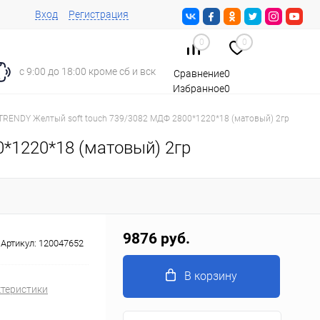
Вход
Регистрация
0
0
с 9:00 до 18:00 кроме сб и вск
Сравнение
0
Избранное
0
Корзина
0
TRENDY Желтый soft touch 739/3082 МДФ 2800*1220*18 (матовый) 2гр
*1220*18 (матовый) 2гр
9876 руб.
Артикул:
120047652
В корзину
ктеристики