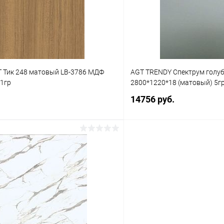
В наличии
В избранное
 Тик 248 матовый LB-3786 МДФ
AGT TRENDY Спектрум голу
 1гр
2800*1220*18 (матовый) 5г
14756 руб.
В корзину
В корз
 клик
К сравнению
Купить в 1 клик
В наличии
В избранное