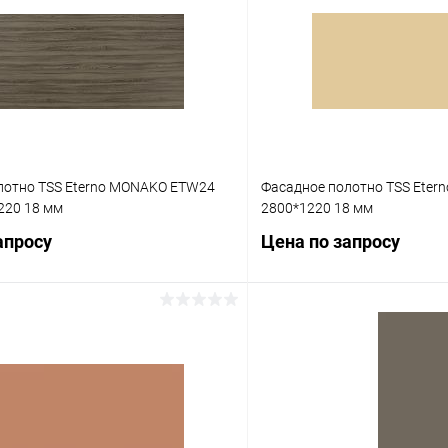
лотно TSS Eterno MONAKO ETW24
Фасадное полотно TSS Eter
220 18 мм
2800*1220 18 мм
апросу
Цена по запросу
Запросить цену
Запросит
 клик
К сравнению
Купить в 1 клик
Под заказ
В избранное