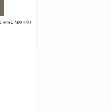
o Terra ETM08 MATT
ь цену
К сравнению
Под заказ