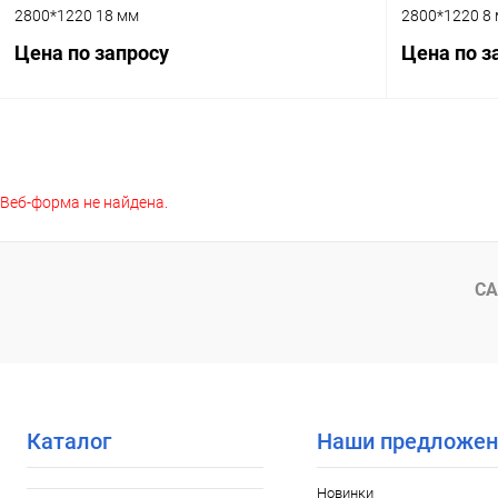
2800*1220 18 мм
2800*1220 8
Цена по запросу
Цена по з
Запросить цену
Веб-форма не найдена.
Купить в 1 клик
К сравнению
Купить в 1
В избранное
Под заказ
В избранное
СА
Каталог
Наши предложен
Новинки