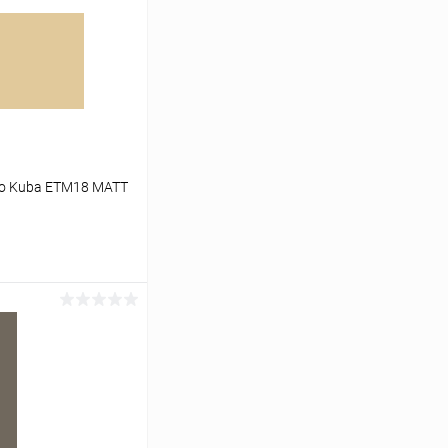
no Kuba ETM18 MATT
ь цену
К сравнению
Под заказ