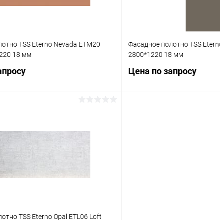
лотно TSS Eterno Nevada ETM20
Фасадное полотно TSS Etern
220 18 мм
2800*1220 18 мм
апросу
Цена по запросу
Запросить цену
Запросит
 клик
К сравнению
Купить в 1 клик
Под заказ
В избранное
отно TSS Eterno Opal ETL06 Loft