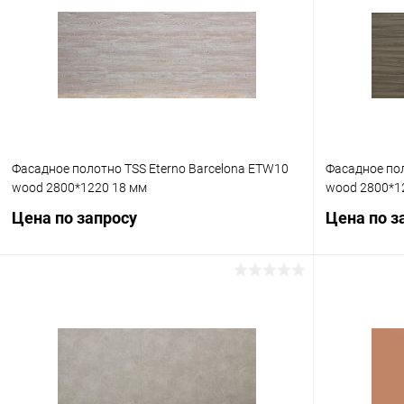
Фасадное полотно TSS Eterno Barcelona ETW10
Фасадное по
wood 2800*1220 18 мм
wood 2800*1
Цена по запросу
Цена по з
Запросить цену
Купить в 1 клик
К сравнению
Купить в 1
В избранное
Под заказ
В избранное