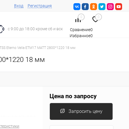
Вход
Регистрация
0
0
с 9:00 до 18:00 кроме сб и вск
Сравнение
0
Избранное
0
Корзина
0
TSS Eterno Vella ETM17 MATT 2800*1220 18 мм
00*1220 18 мм
Цена по запросу
Запросить цену
ктеристики