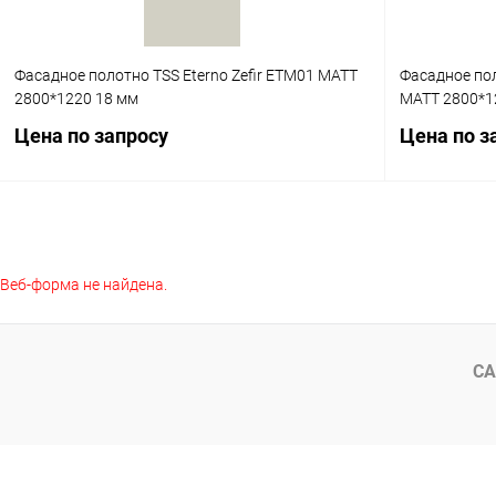
Фасадное полотно TSS Eterno Zefir ETM01 MATT
Фасадное по
2800*1220 18 мм
MATT 2800*1
Цена по запросу
Цена по з
Запросить цену
Веб-форма не найдена.
Купить в 1 клик
К сравнению
Купить в 1
В избранное
Под заказ
В избранное
СА