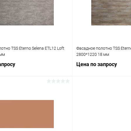
 клик
К сравнению
Купить в 1 клик
Под заказ
В избранное
отно TSS Eterno Selena ETL12 Loft
Фасадное полотно TSS Eter
 мм
2800*1220 18 мм
апросу
Цена по запросу
Запросить цену
Запросит
 клик
К сравнению
Купить в 1 клик
Под заказ
В избранное