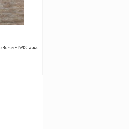
К сравнению
Под заказ
no Bosca ETW09 wood
ь цену
К сравнению
Под заказ