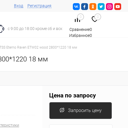
Вход
Регистрация
0
0
с 9:00 до 18:00 кроме сб и вск
Сравнение
0
Избранное
0
Корзина
0
TSS Eterno Raven ETW02 wood 2800*1220 18 мм
800*1220 18 мм
Цена по запросу
Запросить цену
ктеристики