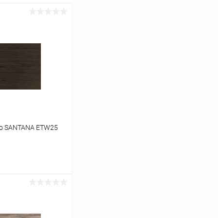
no SANTANA ETW25
ь цену