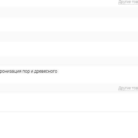
Другие то
хронизация пор и древесного
Другие то