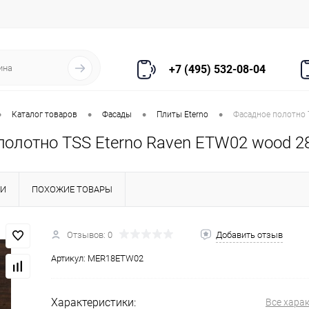
+7 (495) 532-08-04
•
•
•
•
Каталог товаров
Фасады
Плиты Eterno
Фасадное полотно 
полотно TSS Eterno Raven ETW02 wood 2
КИ
ПОХОЖИЕ ТОВАРЫ
Отзывов: 0
Добавить отзыв
Артикул:
MER18ETW02
Характеристики:
Все хара