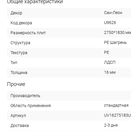
Общие характеристики
Сан-Леон
Декор
U9626
Код декора
2750*1830 м
Размерность плит
PE Шагрень
Структура
PE
Текстура
ЛДСП
Тип
16 мм
Толщина
Прочие
Производитель
cтандартная
Область применения
UV16275183U
Артикул
2-3 дня
Доставка