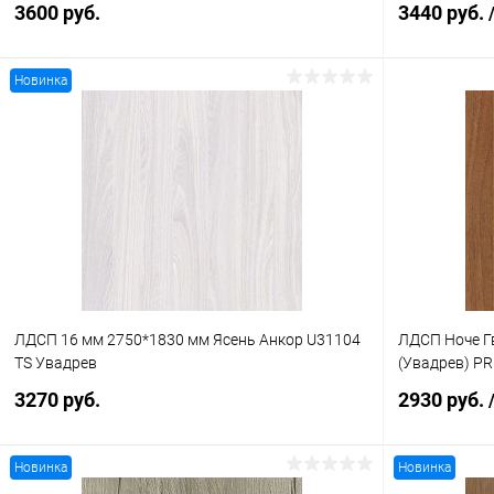
3600 руб.
3440 руб.
Новинка
В корзину
Купить в 1 клик
К сравнению
Купить в 1
В избранное
В наличии
В избранное
ЛДСП 16 мм 2750*1830 мм Ясень Анкор U31104
ЛДСП Ноче Г
TS Увадрев
(Увадрев) PR
3270 руб.
2930 руб.
Новинка
Новинка
В корзину