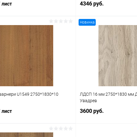
4346 руб.
/ лист
Новинка
В корз
В корзину
Купить в 1 клик
 клик
К сравнению
В избранное
В наличии
варнери U1549 2750*1830*10
ЛДСП 16 мм 2750*1830 мм 
Увадрев
3600 руб.
/ лист
В корз
В корзину