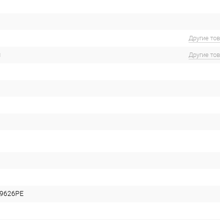
Другие то
м
Другие то
9626PE