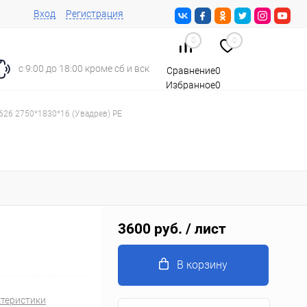
Вход
Регистрация
0
0
с 9:00 до 18:00 кроме сб и вск
Сравнение
0
Избранное
0
Корзина
0
26 2750*1830*16 (Увадрев) PE
3600 руб.
/ лист
В корзину
ктеристики