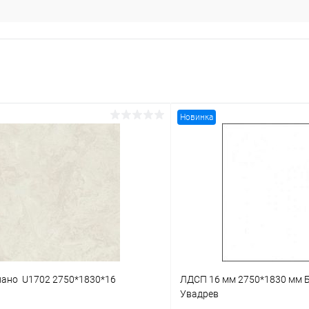
Новинка
ано U1702 2750*1830*16
ЛДСП 16 мм 2750*1830 мм 
M
Увадрев