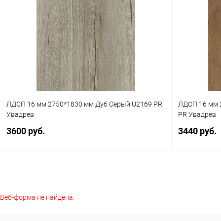
Купить в 1 клик
К сравнению
Купить в 1
В избранное
В наличии
В избранное
ЛДСП 16 мм 2750*1830 мм Дуб Серый U2169 PR
ЛДСП 16 мм 
Увадрев
PR Увадрев
3600 руб.
3440 руб.
В корзину
Веб-форма не найдена.
Купить в 1 клик
К сравнению
Купить в 1
В избранное
В наличии
В избранное