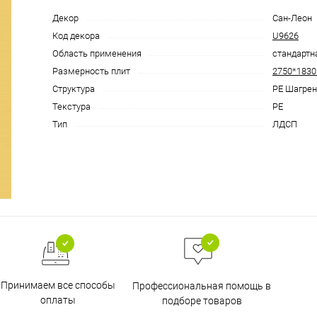
Декор
Сан-Леон
Код декора
U9626
Область применения
cтандартн
Размерность плит
2750*183
Структура
PE Шагрен
Текстура
PE
Тип
ЛДСП
Принимаем все способы
Профессиональная помощь в
оплаты
подборе товаров