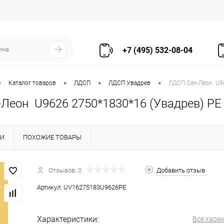
+7 (495) 532-08-04
•
•
•
•
Каталог товаров
ЛДСП
ЛДСП Увадрев
ЛДСП Сан-Леон U96
Леон U9626 2750*1830*16 (Увадрев) PE
КИ
ПОХОЖИЕ ТОВАРЫ
Отзывов: 0
Добавить отзыв
Артикул:
UV16275183U9626PE
Характеристики:
Все хара