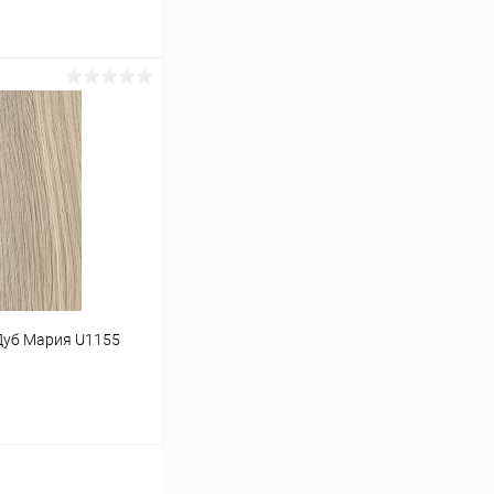
ину
К сравнению
В наличии
Дуб Мария U1155
ину