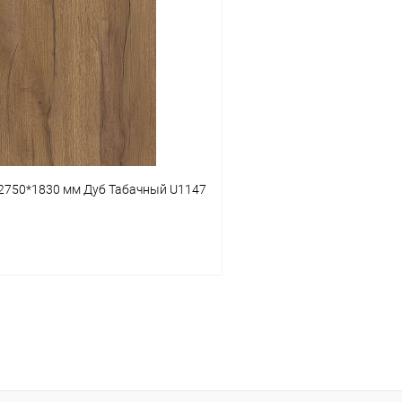
Купить в 1 клик
 клик
К сравнению
В избранное
В наличии
2750*1830 мм Дуб Табачный U1147
В корзину
 клик
К сравнению
В наличии