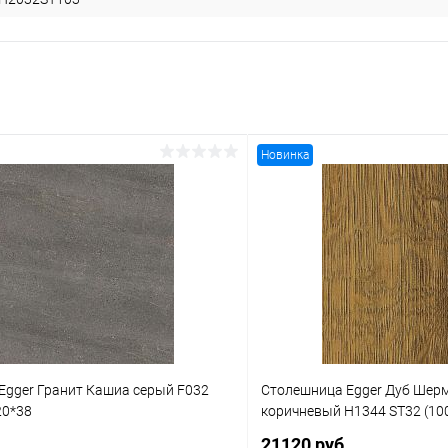
Новинка
Egger Гранит Кашиа серый F032
Столешница Egger Дуб Шер
20*38
коричневый H1344 ST32 (100
.
21120 руб.