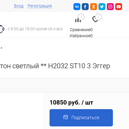
Вход
Регистрация
0
0
с 9:00 до 18:00 кроме сб и вск
Сравнение
0
Избранное
0
Корзина
0
•
он светлый ** H2032 ST10 3 Эггер
10850 руб.
/ шт
Подписаться