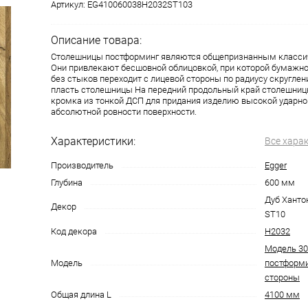
Артикул:
EG410060038H2032ST103
Описание товара:
Столешницы постформинг являются общепризнанным класси
Они привлекают бесшовной облицовкой, при которой бумажн
без стыков переходит с лицевой стороны по радиусу скругле
пласть столешницы На передний продольный край столешниц
кромка из тонкой ДСП для придания изделию высокой ударно
абсолютной ровности поверхности.
Характеристики:
Все хара
Производитель
Egger
Глубина
600 мм
Дуб Ханто
Декор
ST10
Код декора
H2032
Модель 30
Модель
постформи
стороны
Общая длина L
4100 мм