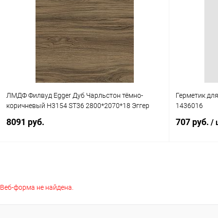
Купить в 1 клик
К сравнению
Купить в 1
В избранное
В наличии
В избранное
ЛМДФ Филвуд Egger Дуб Чарльстон тёмно-
Герметик дл
коричневый H3154 ST36 2800*2070*18 Эггер
1436016
8091 руб.
707 руб.
/
В корзину
Веб-форма не найдена.
Купить в 1 клик
К сравнению
Купить в 1
В избранное
В наличии
В избранное