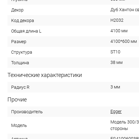
Дуб Хантон с
Декор
H2032
Код декора
4100 мм
Общая длина L
4100*600 мм
Размер
ST10
Структура
38 мм
Толщина
Технические характеристики
3 мм
Радиус R
Прочие
Egger
Производитель
Модель 300/3
Модель
стороны
EG410060038
Артикул