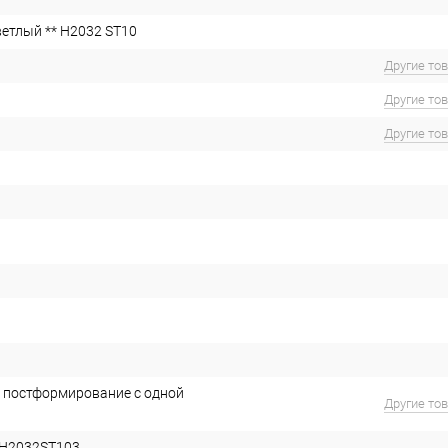
ветлый ** H2032 ST10
Другие то
Другие то
Другие то
 постформирование с одной
Другие то
H2032ST103