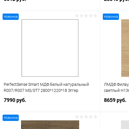
Новинка
Новинка
В корзину
Купить в 1 клик
К сравнению
Купить в 1
В избранное
В наличии
В избранное
PerfectSense Smart МДФ Белый натуральный
ЛМДФ Филвуд
R007/R007 MS/ST7 2800*1220*18 Эггер
светлый H13
7990 руб.
8659 руб.
Новинка
В корзину