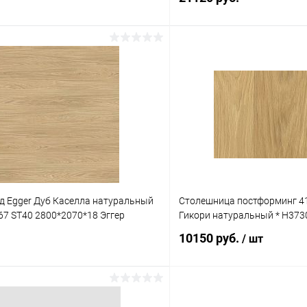
В корзину
В корз
 клик
К сравнению
Купить в 1 клик
В наличии
В избранное
 Egger Дуб Каселла натуральный
Столешница постформинг 4
67 ST40 2800*2070*18 Эггер
Гикори натуральный * H3730
10150 руб.
/ шт
В корзину
В корз