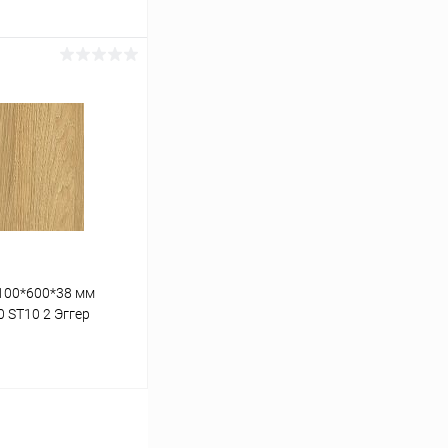
ину
К сравнению
В наличии
100*600*38 мм
 ST10 2 Эггер
ину