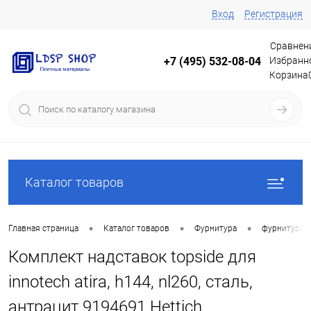
Вход
Регистрация
Сравнен
Избранн
+7 (495) 532-08-04
Корзина
Каталог товаров
•
•
•
Главная страница
Каталог товаров
Фурнитура
фурнитура 
Комплект надставок topside для
innotech atira, h144, nl260, сталь,
антрацит 9194691 Hettich