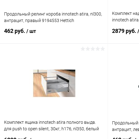
Комплект над
Продольный релинг короба innotech atira, nl300,
innotech atir
антрацит, правый 9194553 Hettich
9194710 Hett
462 руб.
2879 руб.
/ шт
В корзину
Купить в 1 клик
К сравнению
Купить в 1
В избранное
В наличии
В избранное
Комплект ящика innotech atira полного выдв.
Продольный р
для push to open silent, 30кг, h176, nl350, белый
антрацит, ле
9254895 Hettich