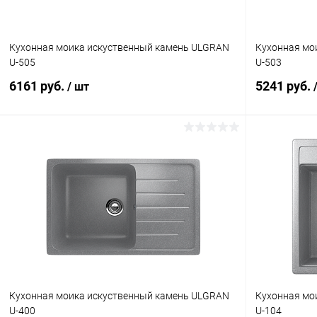
Кухонная моика искуственный камень ULGRAN
Кухонная мо
U-505
U-503
6161 руб.
5241 руб.
/ шт
В корзину
Купить в 1 клик
К сравнению
Купить в 1
В избранное
Под заказ
В избранное
Цвет
Цвет
Кухонная моика искуственный камень ULGRAN
Кухонная мо
U-400
U-104