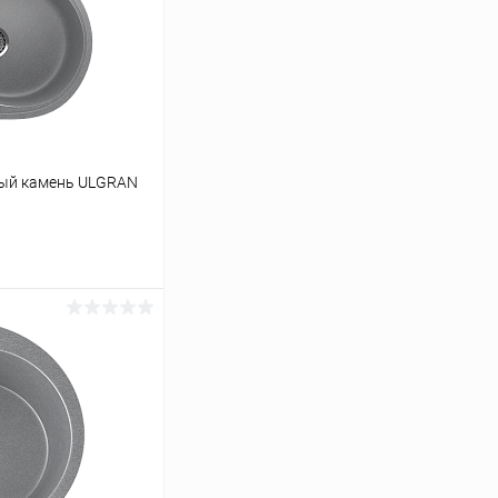
ный камень ULGRAN
ину
К сравнению
Под заказ