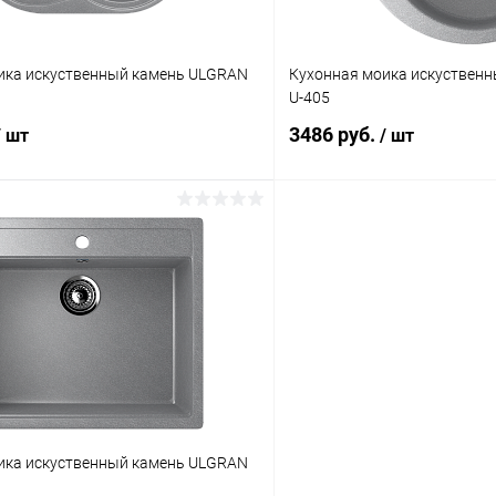
ика искуственный камень ULGRAN
Кухонная моика искуствен
U-405
3486 руб.
/ шт
/ шт
В корзину
В корз
 клик
К сравнению
Купить в 1 клик
Под заказ
В избранное
Цвет
ика искуственный камень ULGRAN