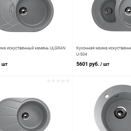
ика искуственный камень ULGRAN
Кухонная моика искуствен
U-504
5601 руб.
/ шт
/ шт
В корзину
В корз
 клик
К сравнению
Купить в 1 клик
Под заказ
В избранное
Цвет