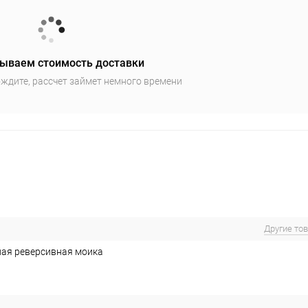
ываем стоимость доставки
ждите, рассчет займет немного времени
Другие то
ая реверсивная моика