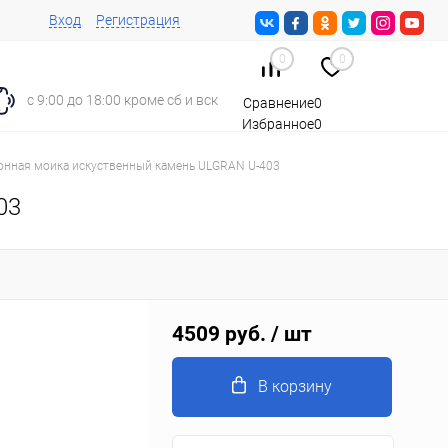
Вход
Регистрация
0
0
с 9:00 до 18:00 кроме сб и вск
Сравнение
0
Избранное
0
Корзина
0
онная моика искуственный камень ULGRAN U-403
03
4509 руб.
/ шт
В корзину