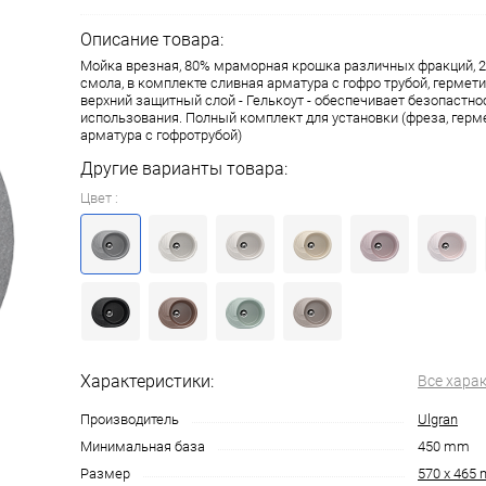
Описание товара:
Мойка врезная, 80% мраморная крошка различных фракций, 
смола, в комплекте сливная арматура c гофро трубой, гермет
верхний защитный слой - Гелькоут - обеспечивает безопастно
использования. Полный комплект для установки (фреза, герм
арматура с гофротрубой)
Другие варианты товара:
Цвет :
Характеристики:
Все хара
Производитель
Ulgran
Минимальная база
450 mm
Размер
570 х 465