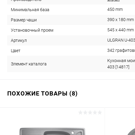
450 mm
Минимальная база
390 х 180 mm
Размер чаши
545 х 440 mm
Установочный проем
ULGRAN U-40
Артикул
342 графито
Цвет
Кухонная мои
Элемент каталога
403 [14817]
ПОХОЖИЕ ТОВАРЫ (8)