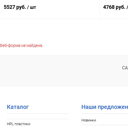
5527 руб.
4768 руб.
/ шт
В корзину
Веб-форма не найдена.
Купить в 1 клик
К сравнению
Купить в 1
В избранное
Под заказ
В избранное
Цвет
Цвет
СА
Каталог
Наши предложен
Новинки
HPL пластики