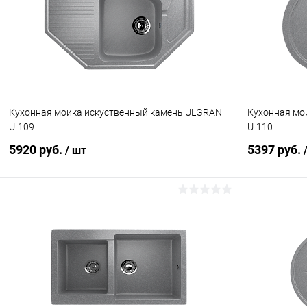
Кухонная моика искуственный камень ULGRAN
Кухонная мо
U-109
U-110
5920 руб.
5397 руб.
/ шт
В корзину
Купить в 1 клик
К сравнению
Купить в 1
В избранное
Под заказ
В избранное
Цвет
Цвет