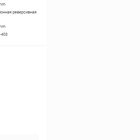
 mm
онная реверсивная
 mm
-403