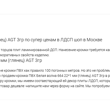
нец) AGT 3гр по супер ценам в ЛДСП шоп в Москве
 торцов плит ламинированной ДСП. Нанесение кромки требуется ка
екоративных свойств изделию.
мм (глянец) AGT 3гр
не кромки ПВХ как правило 100 погонных метров. Но это не пробле
 продаем кромка ПВХ Белая волна 664 22*1 мм (глянец) AGT 3гр в р
ору кромки, мы имеем соотвествующий ей декор плиты ЛДСП, кото
и товар дешевле -напишите нам через форму на сайте. Мы попробуем