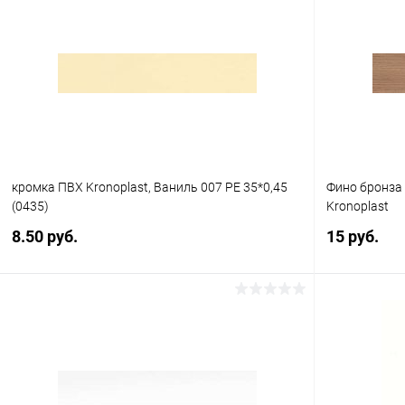
Купить в 1 клик
К сравнению
Купить в 1
В избранное
Под заказ
В избранное
кромка ПВХ Kronoplast, Ваниль 007 PE 35*0,45
Фино бронза 
(0435)
Kronoplast
8.50 руб.
15 руб.
В корзину
Купить в 1 клик
К сравнению
Купить в 1
В избранное
Под заказ
В избранное