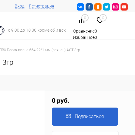
Вход
Регистрация
0
0
с 9:00 до 18:00 кроме сб и вск
Сравнение
0
Избранное
0
Корзина
0
ПВХ Белая волна 664 22*1 мм (глянец) AGT 3гр
 3гр
0 руб.
Подписаться