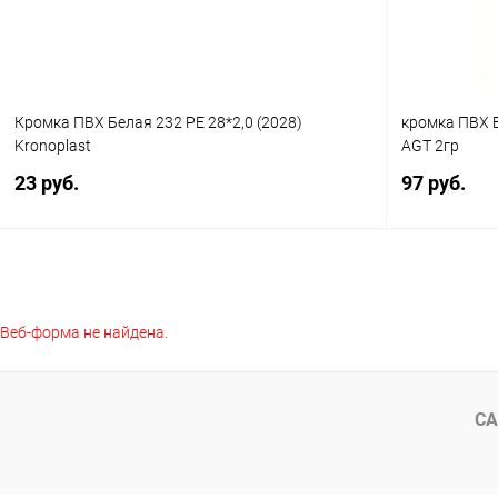
Кромка ПВХ Белая 232 PE 28*2,0 (2028)
кромка ПВХ Б
Kronoplast
AGT 2гр
23 руб.
97 руб.
В корзину
Веб-форма не найдена.
Купить в 1 клик
К сравнению
Купить в 1
В избранное
Под заказ
В избранное
СА