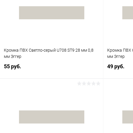
Кромка ПВХ Светло-серый U708 ST9 28 мм 0,8
Кромка ПВХ 
мм Эггер
мм Эггер
55 руб.
49 руб.
В корзину
Купить в 1 клик
К сравнению
Купить в 1
В избранное
В наличии
В избранное