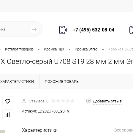
+7 (495) 532-08-04
•
•
•
•
Каталог товаров
Кромка ПВХ
Кромка Эггер
Кромка ПВХ Св
Х Светло-серый U708 ST9 28 мм 2 мм Э
ХАРАКТЕРИСТИКИ
ПОХОЖИЕ ТОВАРЫ
Отзывов: 0
Добавить отзыв
Артикул:
ED282U708EGST9
Характеристики:
Все хара