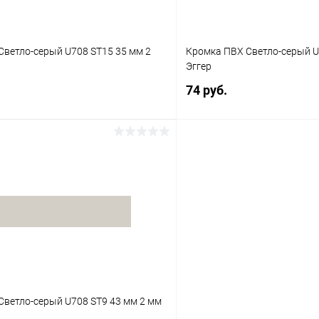
Светло-серый U708 ST15 35 мм 2
Кромка ПВХ Светло-серый U
Эггер
74 руб.
В корзину
В корз
 клик
К сравнению
Купить в 1 клик
В наличии
В избранное
Светло-серый U708 ST9 43 мм 2 мм