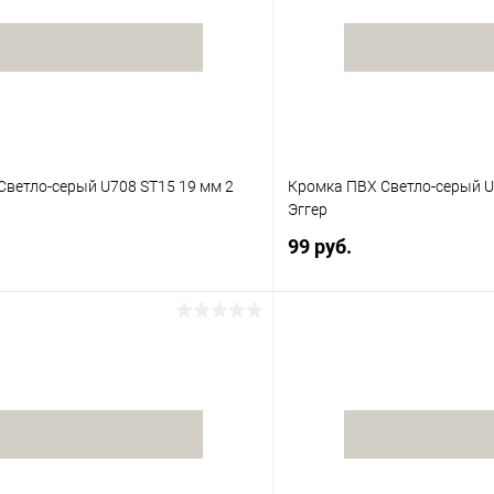
Светло-серый U708 ST15 19 мм 2
Кромка ПВХ Светло-серый U
Эггер
99 руб.
В корзину
В корз
 клик
К сравнению
Купить в 1 клик
В наличии
В избранное