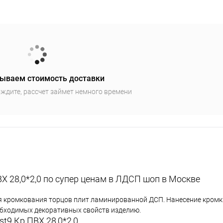
ываем стоимость доставки
ждите, рассчет займет немного времени
Х 28,0*2,0 по супер ценам в ЛДСП шоп в Москве
я кромкования торцов плит ламинированной ДСП. Нанесение кромки
еобходимых декоративных свойств изделию.
t9 Кр.ПВХ 28,0*2,0