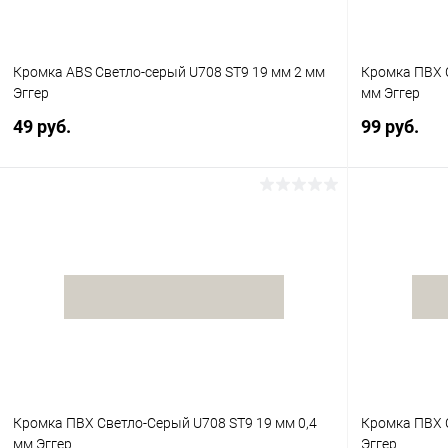
Кромка ABS Светло-серый U708 ST9 19 мм 2 мм
Кромка ПВХ 
Эггер
мм Эггер
49 руб.
99 руб.
В корзину
Купить в 1 клик
К сравнению
Купить в 1
В избранное
В наличии
В избранное
Кромка ПВХ Светло-Серый U708 ST9 19 мм 0,4
Кромка ПВХ 
мм Эггер
Эггер