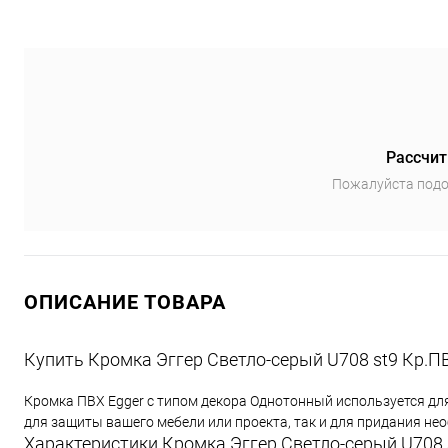
Рассчит
Пожалуйста подо
ОПИСАНИЕ ТОВАРА
Купить Кромка Эггер Светло-серый U708 st9 Кр.ПВ
Кромка ПВХ Egger с типом декора Однотонный используется дл
для защиты вашего мебели или проекта, так и для придания н
Характеристики Кромка Эггер Светло-серый U708 s