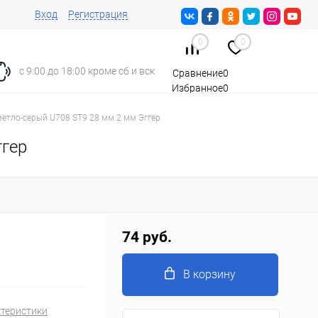
Вход
Регистрация
0
0
с 9:00 до 18:00 кроме сб и вск
Сравнение
0
Избранное
0
Корзина
0
етло-серый U708 ST9 28 мм 2 мм Эггер
ггер
74 руб.
В корзину
ктеристики