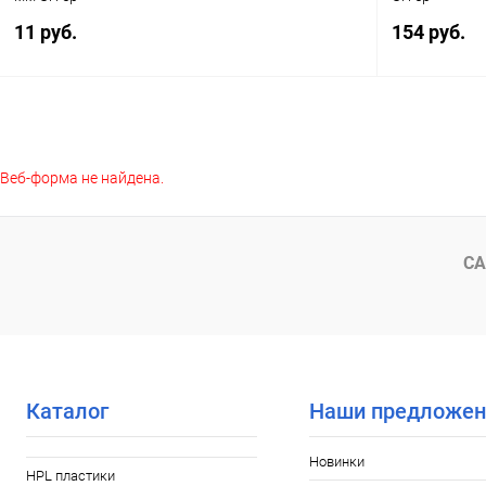
11 руб.
154 руб.
В корзину
Веб-форма не найдена.
Купить в 1 клик
К сравнению
Купить в 1
В избранное
В наличии
В избранное
СА
Каталог
Наши предложен
Новинки
HPL пластики