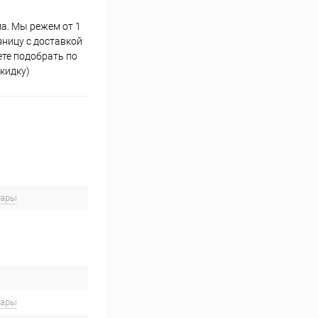
ма. Мы режем от 1
зницу с доставкой
те подобрать по
кидку)
вары
вары