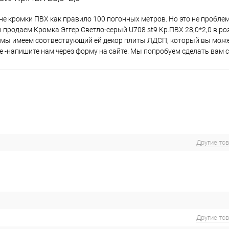
не кромки ПВХ как правило 100 погонных метров. Но это не пробле
 продаем Кромка Эггер Светло-серый U708 st9 Кр.ПВХ 28,0*2,0 в ро
, мы имеем соотвествующий ей декор плиты ЛДСП, который вы може
е -напишите нам через форму на сайте. Мы попробуем сделать вам с
Другие то
Другие то