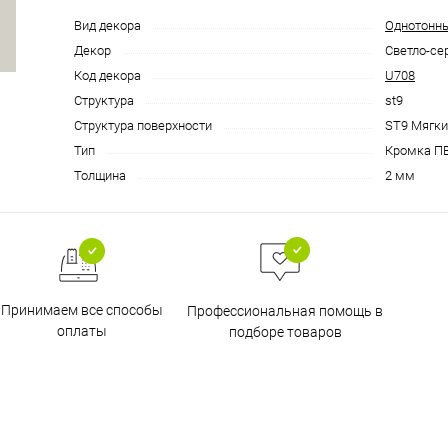
Вид декора
Однотонн
Декор
Светло-се
Код декора
U708
Структура
st9
Структура поверхности
ST9 Мягк
Тип
Кромка П
Толщина
2 мм
Принимаем все способы
Профессиональная помощь в
оплаты
подборе товаров