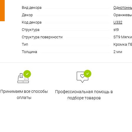
Вид декора
Однотонн
Декор
Оранжев
Код декора
U332
Структура
st9
Структура поверхности
ST9 Мягк
Тип
Кромка П
Толщина
2 мм
Принимаем все способы
Профессиональная помощь в
оплаты
подборе товаров