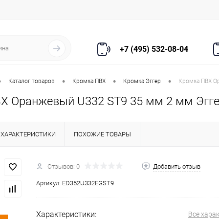
+7 (495) 532-08-04
•
•
•
•
Каталог товаров
Кромка ПВХ
Кромка Эггер
Кромка ПВХ О
Х Оранжевый U332 ST9 35 мм 2 мм Эгг
ХАРАКТЕРИСТИКИ
ПОХОЖИЕ ТОВАРЫ
Отзывов: 0
Добавить отзыв
Артикул:
ED352U332EGST9
Характеристики:
Все хара