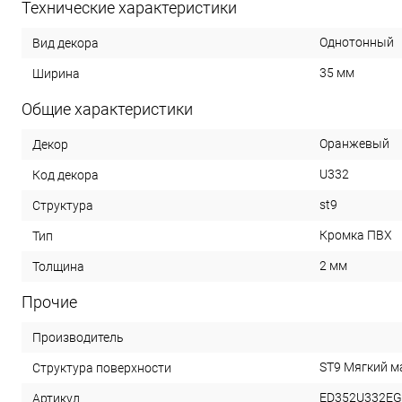
Технические характеристики
Однотонный
Вид декора
35 мм
Ширина
Общие характеристики
Оранжевый
Декор
U332
Код декора
st9
Структура
Кромка ПВХ
Тип
2 мм
Толщина
Прочие
Производитель
ST9 Мягкий 
Структура поверхности
ED352U332EG
Артикул