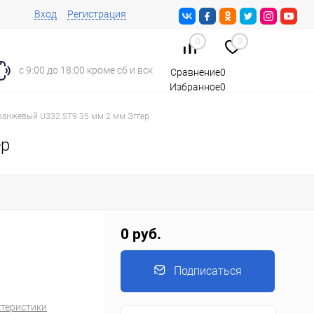
Вход
Регистрация
0
0
с 9:00 до 18:00 кроме сб и вск
Сравнение
0
Избранное
0
Корзина
0
ранжевый U332 ST9 35 мм 2 мм Эггер
ер
0 руб.
Подписаться
ктеристики