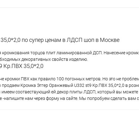
35,0*2,0 по супер ценам в ЛДСП шоп в Москве
я кромкования торцов плит ламинированной ДСП. Нанесение кромки
еобходимых декоративных свойств изделию.
 Кр.ПВХ 35,0*2,0
не кромки ПВХ как правило 100 погонных метров. Но это не пробле
 продаем Кромка Эггер Оранжевый U332 st9 Кр.ПВХ 35,0*2,0 в розн
ы имеем соотвествующий ей декор плиты ЛДСП, который вы можете
е -напишите нам через форму на сайте. Мы попробуем сделать вам с