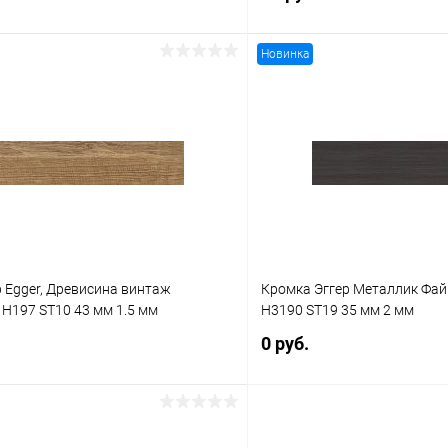
Новинка
В корзину
В корз
 клик
К сравнению
Купить в 1 клик
В наличии
В избранное
 Egger, Древисина винтаж
Кромка Эггер Металлик Фай
H197 ST10 43 мм 1.5 мм
H3190 ST19 35 мм 2 мм
0 руб.
В корзину
В корз