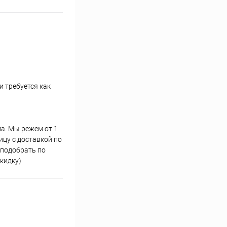
 требуется как
ма. Мы режем от 1
ицу с доставкой по
 подобрать по
кидку)