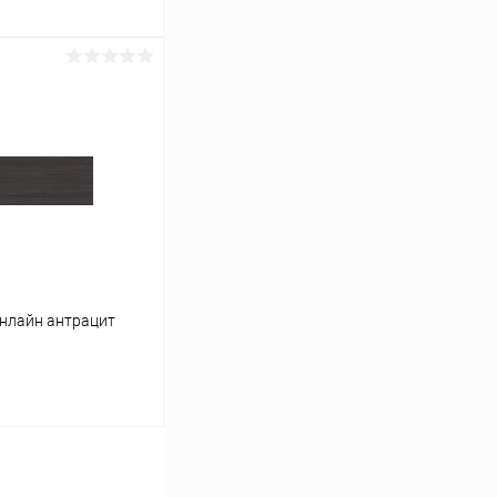
ину
К сравнению
В наличии
нлайн антрацит
ину