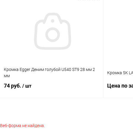
В корзину
Купить в 1 клик
К сравнению
Купить в 1
В избранное
В наличии
В избранное
Кромка Egger Деним голубой U540 ST9 28 мм 2
Кромка 5K LA
мм
74 руб.
Цена по з
/ шт
В корзину
Веб-форма не найдена.
Купить в 1
Купить в 1 клик
К сравнению