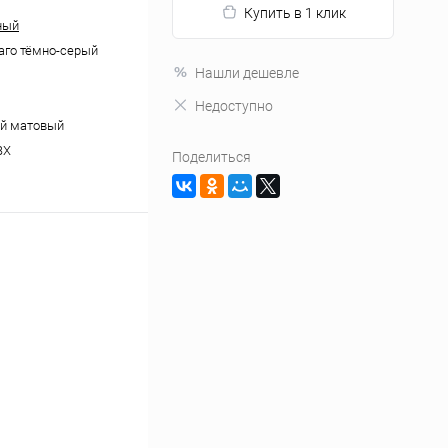
Купить в 1 клик
ный
аго тёмно-серый
Нашли дешевле
Недоступно
ий матовый
ВХ
Поделиться