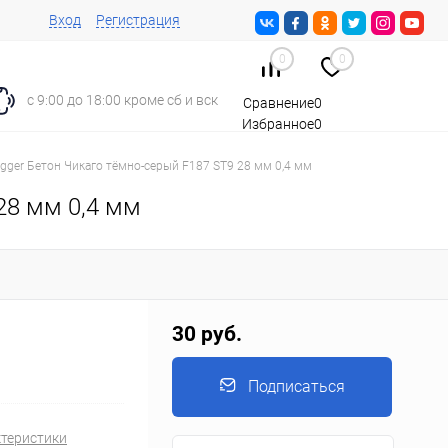
Вход
Регистрация
0
0
с 9:00 до 18:00 кроме сб и вск
Сравнение
0
Избранное
0
Корзина
0
gger Бетон Чикаго тёмно-серый F187 ST9 28 мм 0,4 мм
28 мм 0,4 мм
30 руб.
Подписаться
ктеристики