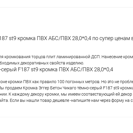
87 st9 кромка ПВХ АБС/ПВХ 28,0*0,4 по супер ценам
ля кромкования торцов плит ламинированной ДСП. Нанесение кромк
еобходимых декоративных свойств изделию.
-серый F187 st9 кромка ПВХ АБС/ПВХ 28,0*0,4
лоне кромки ПВХ как правило 100 погонных метров. Но это не проб
 Мы продаем Кромка Эггер Бетон Чикаго тёмно-серый F187 st9 кром
пании. К каждому декору кромки, мы имеем соотвествующий ей деко
айта. Если вы нашли товар дешевле -напишите нам через форму на 