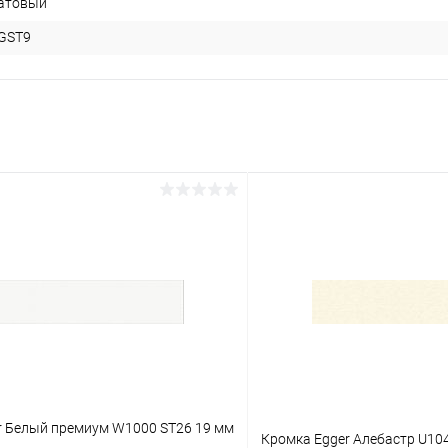
матовый
GST9
r Белый премиум W1000 ST26 19 мм
Кромка Egger Алебастр U104