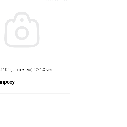
В корзину
В корз
 клик
К сравнению
Купить в 1 клик
В наличии
В избранное
1104 (глянцевая) 22*1,0 мм
апросу
Запросить цену
 клик
К сравнению