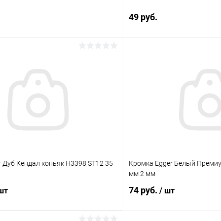
49 руб.
В корзину
В корз
 клик
К сравнению
Купить в 1 клик
В наличии
В избранное
 Дуб Кендал коньяк Н3398 ST12 35
Кромка Egger Белый Преми
мм 2 мм
74 руб.
 шт
/ шт