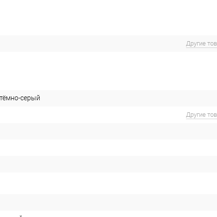
Другие то
 тёмно-серый
Другие то