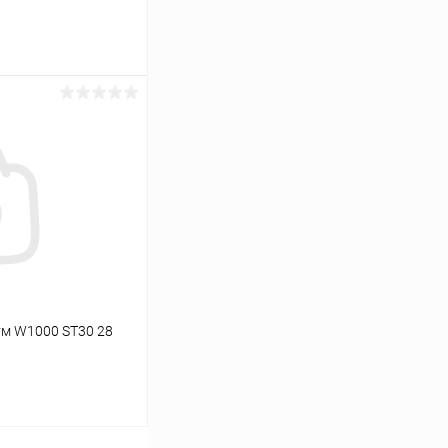
ину
К сравнению
В наличии
ум W1000 ST30 28