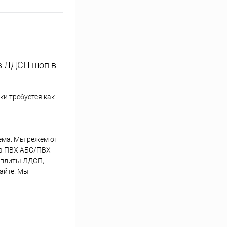
 в ЛДСП шоп в
и требуется как
лема. Мы режем от
ка ПВХ АБС/ПВХ
р плиты ЛДСП,
сайте. Мы