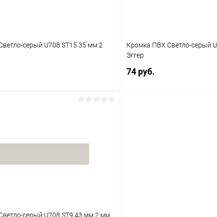
Светло-серый U708 ST15 35 мм 2
Кромка ПВХ Светло-серый U
Эггер
74 руб.
В корзину
В корз
 клик
К сравнению
Купить в 1 клик
В наличии
В избранное
Светло-серый U708 ST9 43 мм 2 мм