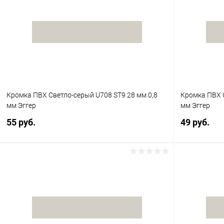
Кромка ПВХ Светло-серый U708 ST9 28 мм 0,8
Кромка ПВХ 
мм Эггер
мм Эггер
55 руб.
49 руб.
В корзину
Купить в 1 клик
К сравнению
Купить в 1
В избранное
В наличии
В избранное