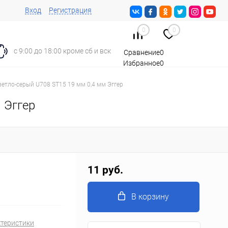
Вход
Регистрация
0
0
с 9:00 до 18:00 кроме сб и вск
Сравнение
0
Избранное
0
Корзина
0
етло-серый U708 ST15 19 мм 0,4 мм Эггер
 Эггер
11 руб.
В корзину
ктеристики