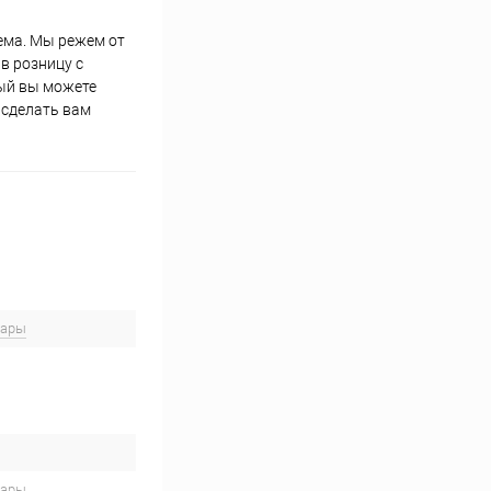
лема. Мы режем от
в розницу с
рый вы можете
 сделать вам
вары
вары