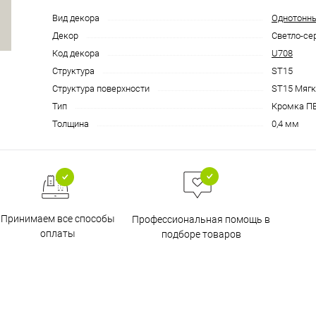
Вид декора
Однотонн
Декор
Светло-се
Код декора
U708
Структура
ST15
Структура поверхности
ST15 Мягк
Тип
Кромка П
Толщина
0,4 мм
Принимаем все способы
Профессиональная помощь в
оплаты
подборе товаров