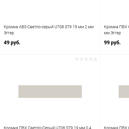
Кромка ABS Светло-серый U708 ST9 19 мм 2 мм
Кромка ПВХ 
Эггер
мм Эггер
49 руб.
99 руб.
В корзину
Купить в 1 клик
К сравнению
Купить в 1
В избранное
В наличии
В избранное
Кромка ПВХ Светло-Серый U708 ST9 19 мм 0,4
Кромка ПВХ 