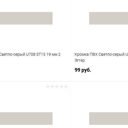
Светло-серый U708 ST15 19 мм 2
Кромка ПВХ Светло-серый U
Эггер
99 руб.
В корзину
В корз
 клик
К сравнению
Купить в 1 клик
В наличии
В избранное