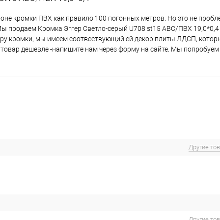
лоне кромки ПВХ как правило 100 погонных метров. Но это не проб
Мы продаем Кромка Эггер Светло-серый U708 st15 АВС/ПВХ 19,0*0,4 
ору кромки, мы имеем соотвествующий ей декор плиты ЛДСП, кото
и товар дешевле -напишите нам через форму на сайте. Мы попробуем
Другие то
Другие то