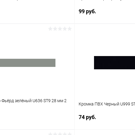
99 руб.
В корзину
В корз
 клик
К сравнению
Купить в 1 клик
В наличии
В избранное
 Фьёрд зелёный U636 ST9 28 мм 2
Кромка ПВХ Черный U999 ST
74 руб.