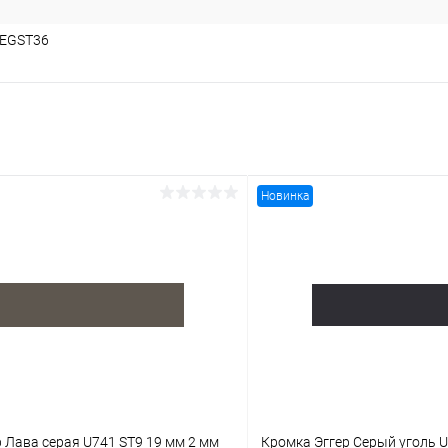
EGST36
Новинка
 Лава серая U741 ST9 19 мм 2 мм
Кромка Эггер Серый уголь U