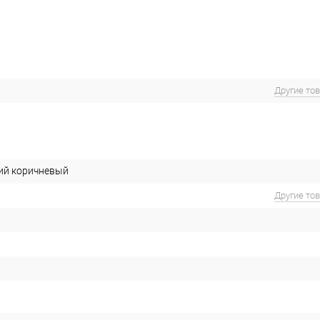
Другие то
ий коричневый
Другие то