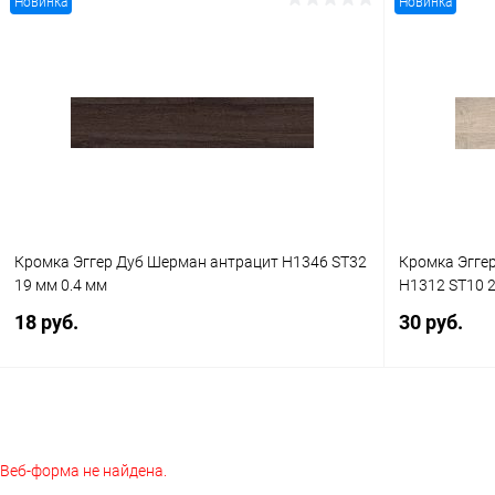
Новинка
Новинка
В корзину
Купить в 1 клик
К сравнению
Купить в 1
В избранное
В наличии
В избранное
Кромка Эггер Дуб Шерман антрацит H1346 ST32
Кромка Эгге
19 мм 0.4 мм
H1312 ST10 2
18 руб.
30 руб.
В корзину
Веб-форма не найдена.
Купить в 1 клик
К сравнению
Купить в 1