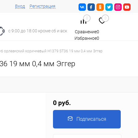
Вход
Регистрация
0
0
с 9:00 до 18:00 кроме сб и вск
Сравнение
0
Избранное
0
Корзина
0
б орлеанский коричневый Н1379 ST36 19 мм 0,4 мм Эггер
6 19 мм 0,4 мм Эггер
0 руб.
Подписаться