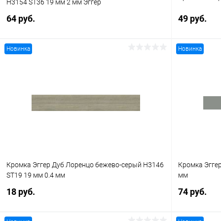
Н3154 ST36 19 мм 2 мм Эггер
64 руб.
49 руб.
Новинка
Новинка
В корзину
Купить в 1 клик
К сравнению
Купить в 1
В избранное
В наличии
В избранное
Кромка Эггер Дуб Лоренцо бежево-серый H3146
Кромка Эггер
ST19 19 мм 0.4 мм
мм
18 руб.
74 руб.