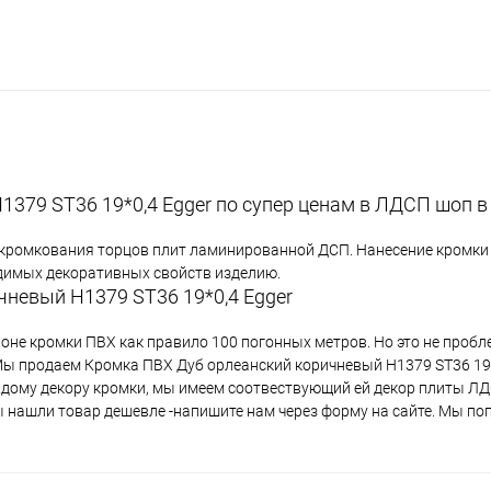
379 ST36 19*0,4 Egger по супер ценам в ЛДСП шоп в
 кромкования торцов плит ламинированной ДСП. Нанесение кромки 
одимых декоративных свойств изделию.
невый Н1379 ST36 19*0,4 Egger
лоне кромки ПВХ как правило 100 погонных метров. Но это не проб
 Мы продаем Кромка ПВХ Дуб орлеанский коричневый Н1379 ST36 19*
аждому декору кромки, мы имеем соотвествующий ей декор плиты Л
вы нашли товар дешевле -напишите нам через форму на сайте. Мы по