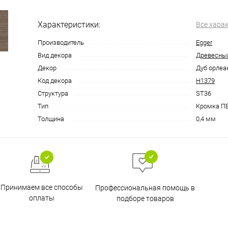
Характеристики:
Все хара
Производитель
Egger
Вид декора
Древесны
Декор
Дуб орлеа
Код декора
Н1379
Структура
ST36
Тип
Кромка П
Толщина
0,4 мм
Принимаем все способы
Профессиональная помощь в
оплаты
подборе товаров