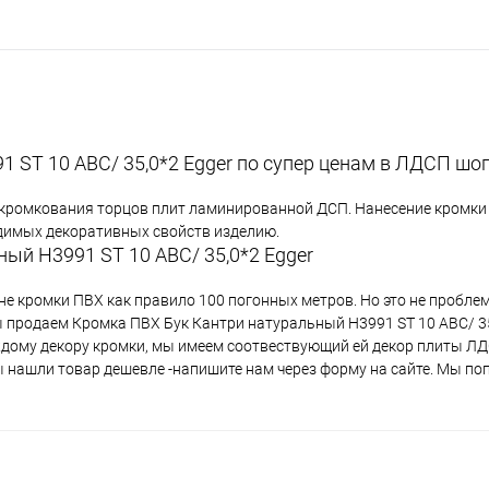
 ST 10 АВС/ 35,0*2 Egger по супер ценам в ЛДСП шо
 кромкования торцов плит ламинированной ДСП. Нанесение кромки 
одимых декоративных свойств изделию.
ый H3991 ST 10 АВС/ 35,0*2 Egger
не кромки ПВХ как правило 100 погонных метров. Но это не пробле
ы продаем Кромка ПВХ Бук Кантри натуральный H3991 ST 10 АВС/ 35
аждому декору кромки, мы имеем соотвествующий ей декор плиты Л
вы нашли товар дешевле -напишите нам через форму на сайте. Мы по