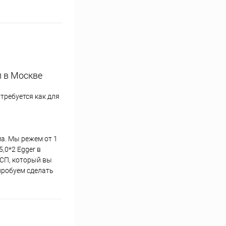
п в Москве
требуется как для
ма. Мы режем от 1
,0*2 Egger в
ДСП, который вы
пробуем сделать