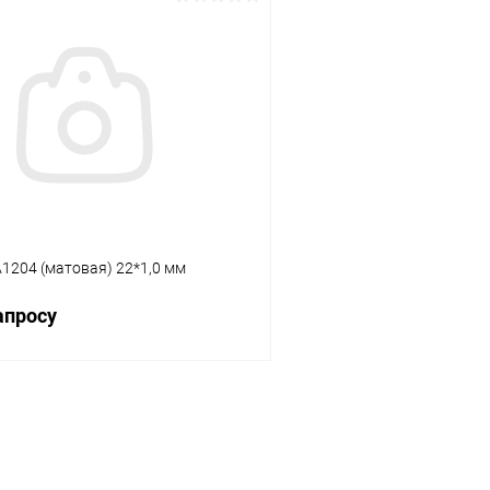
В корзину
В корз
 клик
К сравнению
Купить в 1 клик
В наличии
В избранное
1204 (матовая) 22*1,0 мм
апросу
Запросить цену
 клик
К сравнению