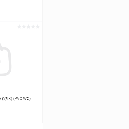
ину
К сравнению
В наличии
 (УДХ) (PVC WQ)