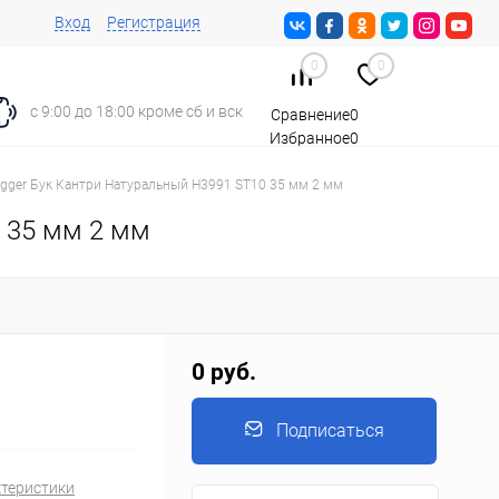
Вход
Регистрация
0
0
с 9:00 до 18:00 кроме сб и вск
Сравнение
0
Избранное
0
Корзина
0
gger Бук Кантри Натуральный H3991 ST10 35 мм 2 мм
 35 мм 2 мм
0 руб.
Подписаться
ктеристики