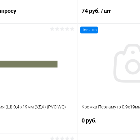
апросу
74 руб.
/ шт
Новинка
Запросить цену
В корз
 клик
К сравнению
Купить в 1 клик
Под заказ
В избранное
я (Ш) 0,4 х19мм (УДХ) (PVC WQ)
Кромка Перламутр 0,9х19мм
0 руб.