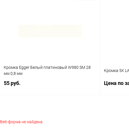
В корзину
Купить в 1
Купить в 1 клик
К сравнению
В избранное
В избранное
В наличии
Кромка Egger Белый платиновый W980 SM 28
Кромка 5K LA
мм 0,8 мм
55 руб.
Цена по з
В корзину
Веб-форма не найдена.
Купить в 1 клик
К сравнению
Купить в 1