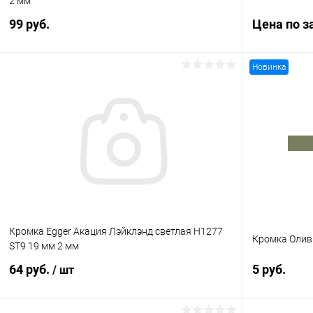
2 мм
99 руб.
Цена по з
Новинка
В корзину
Купить в 1 клик
К сравнению
Купить в 1
В избранное
В наличии
В избранное
Кромка Egger Акация Лэйклэнд светлая H1277
Кромка Оливи
ST9 19 мм 2 мм
64 руб.
5 руб.
/ шт