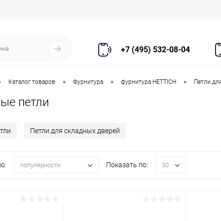
+7 (495) 532-08-04
•
•
•
•
Каталог товаров
Фурнитура
фурнитура HETTICH
Петли дл
ые петли
тли
Петли для складных дверей
о:
Показать по:
популярности
30