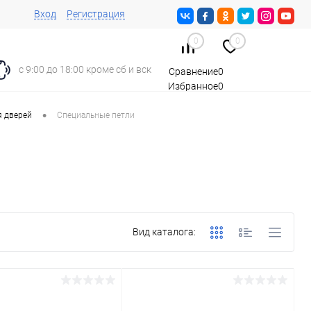
Вход
Регистрация
0
0
с 9:00 до 18:00 кроме сб и вск
Сравнение
0
Избранное
0
Корзина
0
•
я дверей
Специальные петли
Вид каталога: