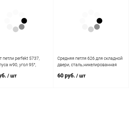
 петли perfekt 5737,
Средняя петля 626 для складной
пуса w90, угол 95°,
двери, сталь,никелированная
42 d35 9075163 Hettich
1022834 Hettich
уб.
60 руб.
/ шт
/ шт
В корзину
В корзину
 1 клик
К сравнению
Купить в 1 клик
К сравнению
ное
В наличии
В избранное
В наличии