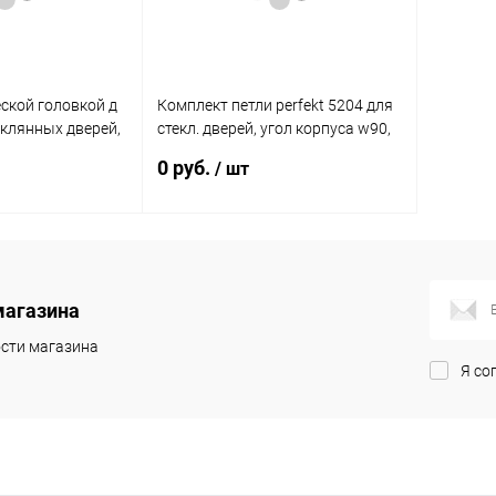
ской головкой д
Комплект петли perfekt 5204 для
еклянных дверей,
стекл. дверей, угол корпуса w90,
елированный
угол 95°, чашка tu12 d26 9075164
0 руб.
/ шт
Hettich
орзину
Подписаться
магазина
К сравнению
Купить в 1 клик
К сравнению
сти магазина
В наличии
В избранное
Недоступно
Я со