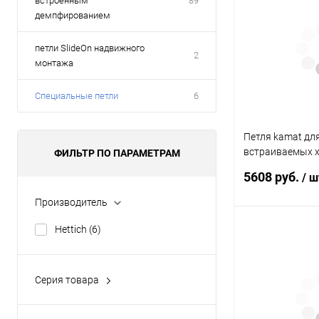
встроенным
89
демпфированием
петли SlideOn надвижного
2
монтажа
Специальные петли
6
Петля kamat дл
встраиваемых 
ФИЛЬТР ПО ПАРАМЕТРАМ
угол 115гр 9239
5608 руб.
/ ш
Производитель
Hettich
(6)
В к
Купить в 1 клик
Серия товара
Петли для откидных
В избранное
элементов
(1)