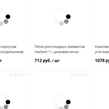
я корпусов
Петля для откидных элементов
Комплект
холодильников,
markant 11, цинковое литье
угол кор
784 Hettich
9046480 Hettich
чашка th
712 руб.
1078 р
т
/ шт
орзину
В корзину
К сравнению
Купить в 1 клик
К сравнению
Купить в
В наличии
В избранное
В наличии
В избран