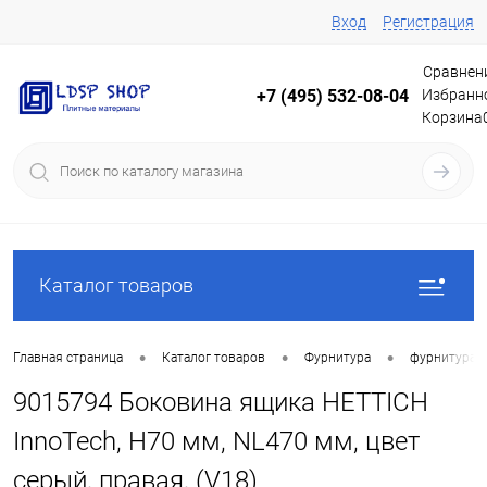
Вход
Регистрация
Сравнен
Избранн
+7 (495) 532-08-04
Корзина
Каталог товаров
•
•
•
Главная страница
Каталог товаров
Фурнитура
фурнитура 
9015794 Боковина ящика HETTICH
InnoTech, H70 мм, NL470 мм, цвет
серый, правая, (V18)