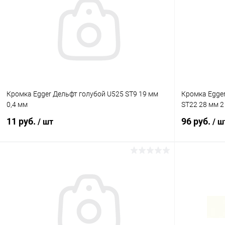
Купить в 1
Купить в 1 клик
К сравнению
В избранное
В избранное
В наличии
Кромка Egger Дельфт голубой U525 ST9 19 мм
Кромка Egge
0,4 мм
ST22 28 мм 2
11 руб.
96 руб.
/ шт
/ ш
В корзину
Купить в 1 клик
К сравнению
Купить в 1
В избранное
В наличии
В избранное