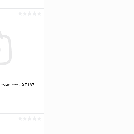
тёмно-серый F187
ину