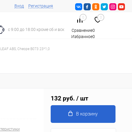
Вход
Регистрация
0
0
с 9:00 до 18:00 кроме сб и вск
Сравнение
0
Избранное
0
Корзина
0
LEAF ABS, Cheope B073 23*1,0
132 руб.
/ шт
В корзину
ктеристики