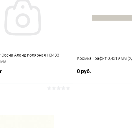
 клик
К сравнению
Купить в 1 клик
Под заказ
В избранное
r Сосна Аланд полярная Н3433
Кромка Графит 0,4х19 мм (У
 мм
0 руб.
т
В корз
В корзину
Купить в 1 клик
 клик
К сравнению
В избранное
В наличии