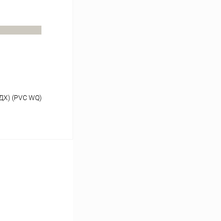
К сравнению
В наличии
ДХ) (PVC WQ)
ину
К сравнению
В наличии