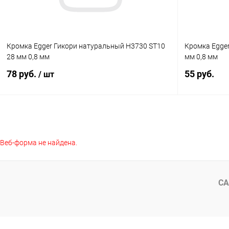
Кромка Egger Гикори натуральный H3730 ST10
Кромка Egge
28 мм 0,8 мм
мм 0,8 мм
78 руб.
55 руб.
/ шт
В корзину
Веб-форма не найдена.
Купить в 1
Купить в 1 клик
К сравнению
В избранное
В избранное
В наличии
СА