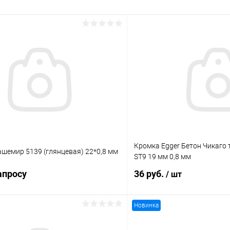
Кромка Egger Бетон Чикаго 
шемир 5139 (глянцевая) 22*0,8 мм
ST9 19 мм 0,8 мм
апросу
36 руб.
/ шт
Новинка
Запросить цену
В корз