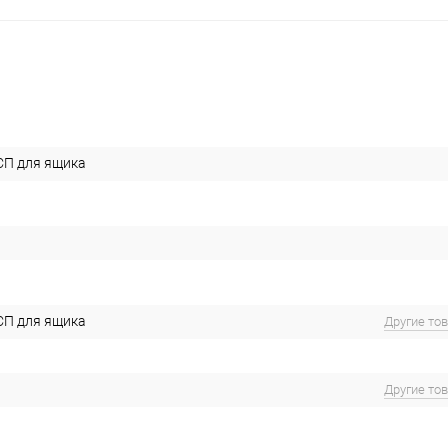
СП для ящика
СП для ящика
Другие то
Другие то