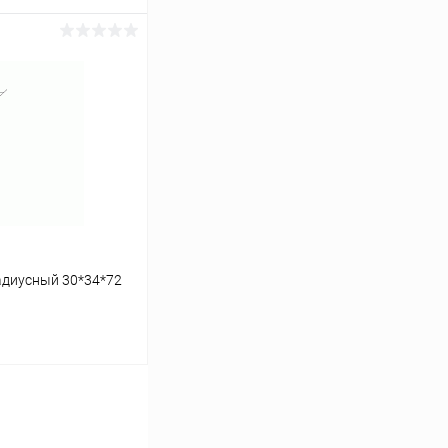
ину
К сравнению
В наличии
адиусный 30*34*72
ину