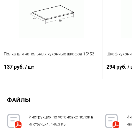
Купить в 1
Купить в 1 клик
К сравнению
В избранное
В избранное
В наличии
Полка для напольных кухонных шкафов 15*53
Шкаф кухонн
137 руб.
294 руб.
/ шт
/
В корзину
ФАЙЛЫ
Купить в 1 клик
К сравнению
Купить в 1
В избранное
В наличии
В избранное
Инструкция по установке полок в
Ин
кухонные каркасы LOGIKA.pdf
ку
Инструкция , 146.3 КБ
Инс
LO