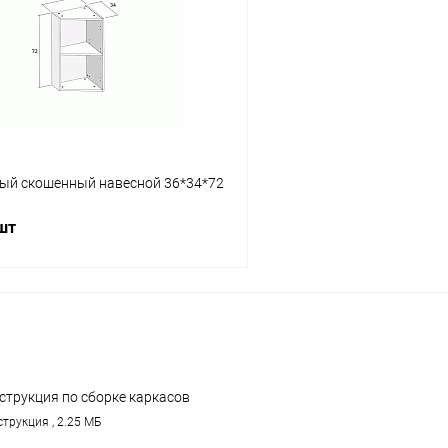
 клик
К сравнению
Купить в 1 клик
Под заказ
В избранное
ый скошенный навесной 36*34*72
 шт
В корзину
 клик
К сравнению
В наличии
струкция по сборке каркасов
хонных настенных шкафов
трукция , 2.25 МБ
GIKA.pdf