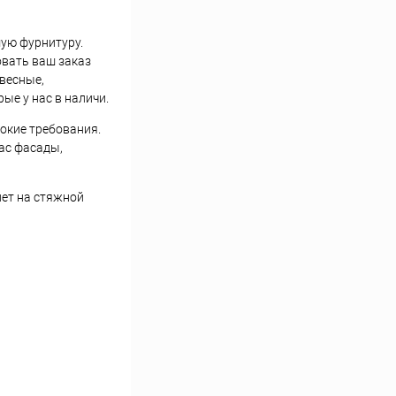
мую фурнитуру.
овать ваш заказ
весные,
ые у нас в наличи.
окие требования.
ас фасады,
нет на стяжной