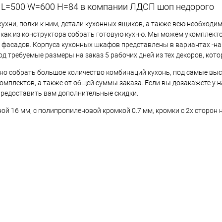
 L=500 W=600 H=84 в компании ЛДСП шоп недорого
хни, полки к ним, детали кухонных ящиков, а также всю необходи
как из конструктора собрать готовую кухню. Мы можем укомплект
асадов. Корпуса кухонных шкафов представлены в вариантах -на
требуемые размеры на заказ 5 рабочих дней из тех декоров, котор
жно собрать большое количество комбинаций кухонь, под самые выс
мплектов, а также от общей суммы заказа. Если вы дозакажете у н
предоставить вам дополнительные скидки.
й 16 мм, с полипропиленовой кромкой 0.7 мм, кромки с 2х сторон 