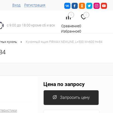
Вход
Регистрация
0
0
с 9:00 до 18:00 кроме сб и вск
Сравнение
0
Избранное
0
Корзина
0
•
тных кухонь
Кухонный ящик FIRMAX NEWLINE, L=500 W=600 H=84
84
Цена по запросу
Запросить цену
ктеристики