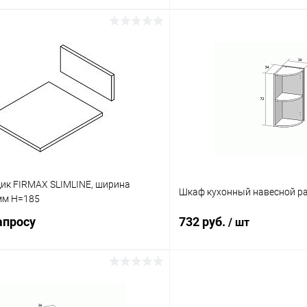
В корзину
В корз
 клик
К сравнению
Купить в 1 клик
В наличии
В избранное
ик FIRMAX SLIMLINE, ширина
Шкаф кухонный навесной р
мм H=185
апросу
732 руб.
/ шт
Запросить цену
В корз