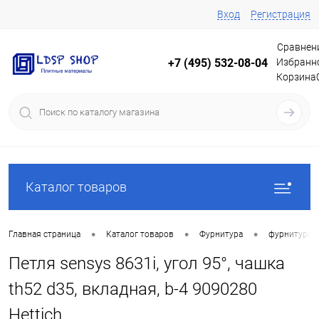
Вход
Регистрация
Сравнен
Избранн
+7 (495) 532-08-04
Корзина
Каталог товаров
•
•
•
Главная страница
Каталог товаров
Фурнитура
фурнитура 
Петля sensys 8631i, угол 95°, чашка
th52 d35, вкладная, b-4 9090280
Hettich