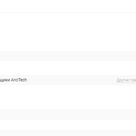
ики ArciTech
Другие то