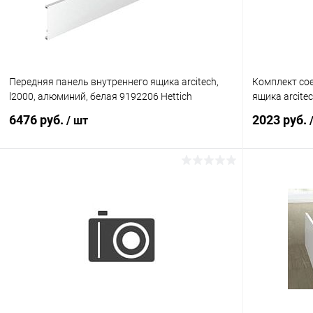
Передняя панель внутреннего ящика arcitech,
Комплект сое
l2000, алюминий, белая 9192206 Hettich
ящика arcite
6476 руб.
2023 руб.
/ шт
В корзину
Купить в 1 клик
К сравнению
Купить в 1
В избранное
В наличии
В избранное