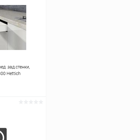
ед .зад.стенки,
00 Hettich
ину
К сравнению
В наличии