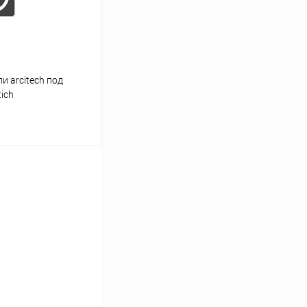
и arcitech под
ich
ину
К сравнению
В наличии