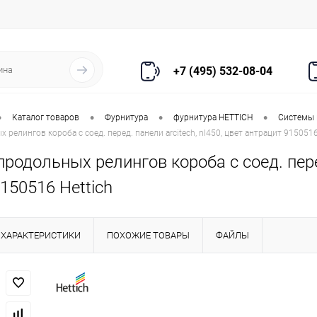
+7 (495) 532-08-04
•
•
•
•
Каталог товаров
Фурнитура
фурнитура HETTICH
Системы
релингов короба с соед. перед. панели arcitech, nl450, цвет антрацит 9150516
родольных релингов короба с соед. перед
150516 Hettich
ХАРАКТЕРИСТИКИ
ПОХОЖИЕ ТОВАРЫ
ФАЙЛЫ