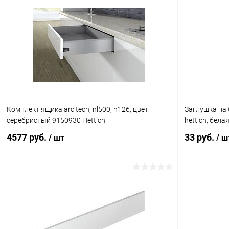
Комплект ящика arcitech, nl500, h126, цвет
Заглушка на 
серебристый 9150930 Hettich
hettich, бела
4577 руб.
33 руб.
/ шт
/ ш
В корзину
Купить в 1 клик
К сравнению
Купить в 1
В избранное
В наличии
В избранное