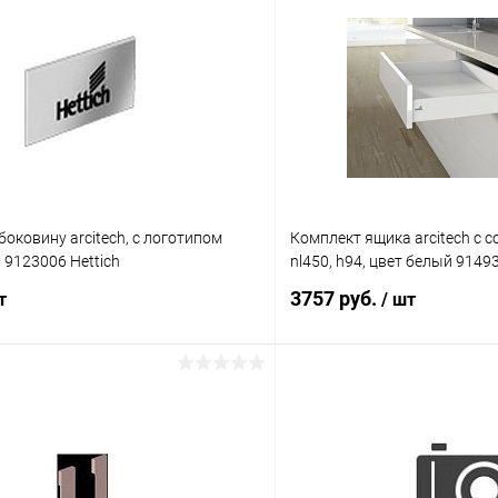
боковину arcitech, с логотипом
Комплект ящика arcitech с со
я 9123006 Hettich
nl450, h94, цвет белый 91493
3757 руб.
т
/ шт
В корзину
В корз
 клик
К сравнению
Купить в 1 клик
В наличии
В избранное