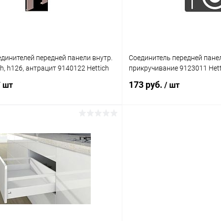
динителей передней панели внутр.
Соединитель передней панел
ch, h126, антрацит 9140122 Hettich
прикручивание 9123011 Hett
173 руб.
/ шт
/ шт
В корзину
В корз
 клик
К сравнению
Купить в 1 клик
В наличии
В избранное