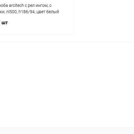
ба arcitech с рел ингом, с
ки, nl500, h186/94, цвет белый
ich
/ шт
В корзину
 клик
К сравнению
В наличии