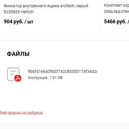
Комплект коро
Фиксатор внутреннего ящика arcitech, серый
соед.зад.стен
9235835 Hettich
9149320 Hett
904 руб.
5466 руб.
/ шт
В корзину
ФАЙЛЫ
Купить в 1 клик
К сравнению
Купить в 1
В избранное
В наличии
В избранное
9b6f41e540f6d3742c85300174f34d2d.pdf
Инструкция , 7.61 МБ
Веб-форма не найдена.