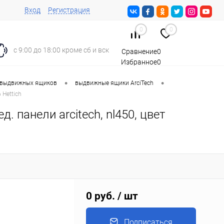
Вход
Регистрация
0
0
с 9:00 до 18:00 кроме сб и вск
Сравнение
0
Избранное
0
Корзина
0
•
•
 выдвижных ящиков
выдвижные ящики ArciTech
 Hettich
. панели arcitech, nl450, цвет
0 руб.
/ шт
Подписаться