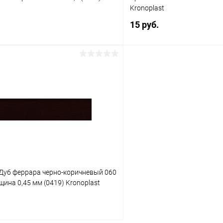
Kronoplast
15 руб.
В корзину
В корз
 клик
К сравнению
Купить в 1 клик
Под заказ
В избранное
Дуб феррара черно-коричневый 060
щина 0,45 мм (0419) Kronoplast