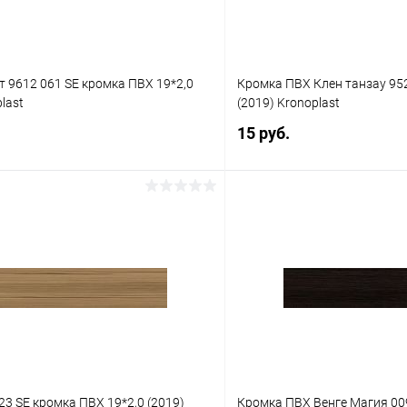
т 9612 061 SE кромка ПВХ 19*2,0
Кромка ПВХ Клен танзау 952
last
(2019) Kronoplast
15 руб.
В корзину
В корз
 клик
К сравнению
Купить в 1 клик
Под заказ
В избранное
23 SE кромка ПВХ 19*2,0 (2019)
Кромка ПВХ Венге Магия 009