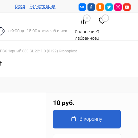
Вход
Регистрация
0
0
с 9:00 до 18:00 кроме сб и вск
Сравнение
0
Избранное
0
Корзина
0
ПВХ Черный 030 GL 22*1.0 (0122) Kronoplast
t
10 руб.
В корзину