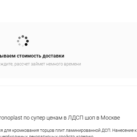
ываем стоимость доставки
ждите, рассчет займет немного времени
ronoplast по супер ценам в ЛДСП шоп в Москве
ся для кромкования торцов плит ламинированной ДСП. Нанесение к
я необходимых декоративных свойств изделию.