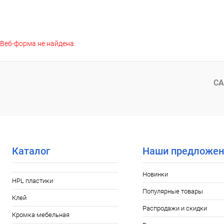
В корзину
Веб-форма не найдена.
Купить в 1 клик
К сравнению
Купить в 1
В избранное
Под заказ
В избранное
СА
Каталог
Наши предложен
Новинки
HPL пластики
Популярные товары
Клей
Распродажи и скидки
Кромка мебельная