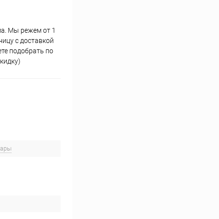
ма. Мы режем от 1
ницу с доставкой
те подобрать по
кидку)
вары