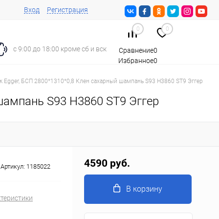
Вход
Регистрация
0
0
с 9:00 до 18:00 кроме сб и вск
Сравнение
0
Избранное
0
Корзина
0
к Egger, БСП 2800*1310*0,8 Клен сахарный шампань S93 H3860 ST9 Эггер
шампань S93 H3860 ST9 Эггер
4590 руб.
Артикул:
1185022
В корзину
ктеристики