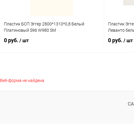
Пластик БСП Эггер 2800*1310*0,8 Белый
Пластик Эгг
Платиновый S96 W980 SM
Леванто бел
0 руб.
0 руб.
/ шт
/ шт
Подписаться
Веб-форма не найдена.
Купить в 1 клик
К сравнению
Купить в 1
В избранное
Под заказ
В избранное
СА