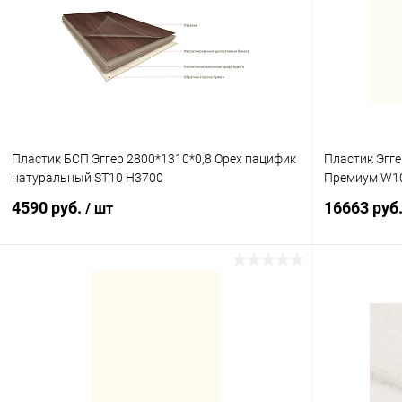
Купить в 1 клик
К сравнению
Купить в 1
В избранное
В наличии
В избранное
Пластик БСП Эггер 2800*1310*0,8 Орех пацифик
Пластик Эгг
натуральный ST10 H3700
Премиум W1
4590 руб.
16663 руб
/ шт
В корзину
Купить в 1 клик
К сравнению
Купить в 1
В избранное
В наличии
В избранное