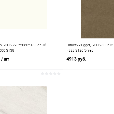
 клик
К сравнению
Купить в 1 клик
В наличии
В избранное
ер БСП 2790*2060*0,8 Белый
Пластик Egger, БСП 2800*13
000 ST38
F323 ST20 Эггер
.
4913 руб.
/ шт
В корз
В корзину
Купить в 1 клик
 клик
К сравнению
В избранное
В наличии