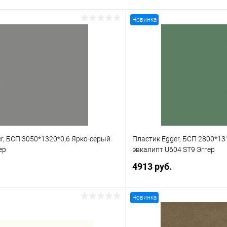
Новинка
r, БСП 3050*1320*0,6 Ярко-серый
Пластик Egger, БСП 2800*13
ер
эвкалипт U604 ST9 Эггер
4913 руб.
Новинка
В корзину
В корз