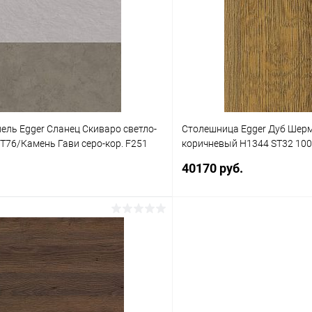
 клик
К сравнению
Купить в 1 клик
В наличии
В избранное
ель Egger Сланец Скиваро светло-
Столешница Egger Дуб Шер
T76/Камень Гави серо-кор. F251
коричневый Н1344 ST32 100/
0*8
4100*920*38
.
40170 руб.
В корзину
В корз
 клик
К сравнению
Купить в 1 клик
В наличии
В избранное