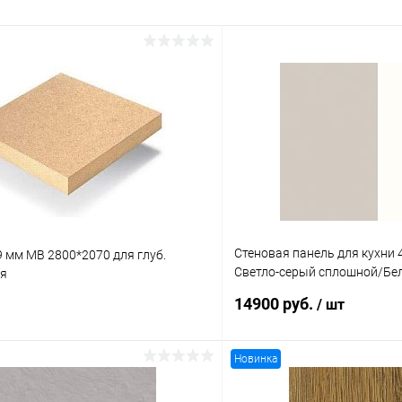
Стеновая панель для кухни
 мм MB 2800*2070 для глуб.
Светло-серый сплошной/Бе
ия
сплошной U7081 ST76/W1101
14900 руб.
/ шт
Новинка
В корзину
В корз