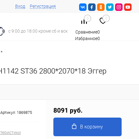
Вход
Регистрация
0
0
с 9:00 до 18:00 кроме сб и вск
Сравнение
0
Избранное
0
Корзина
0
•
1142 ST36 2800*2070*18 Эггер
8091 руб.
Артикул:
1869875
В корзину
ктеристики