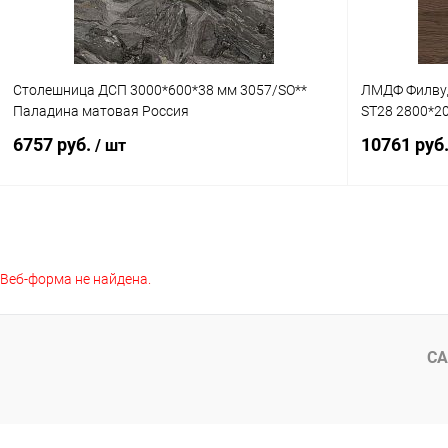
Столешница ДСП 3000*600*38 мм 3057/SO**
ЛМДФ Филвуд
Паладина матовая Россия
ST28 2800*20
6757 руб.
10761 руб
/ шт
В корзину
Веб-форма не найдена.
Купить в 1
Купить в 1 клик
К сравнению
В избранное
В избранное
В наличии
СА