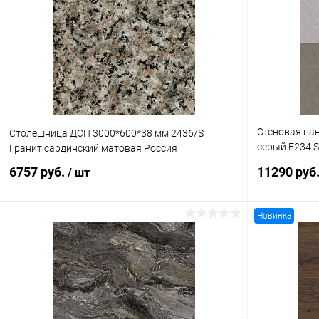
Купить в 1
Купить в 1 клик
К сравнению
В избранное
В избранное
В наличии
Стеновая пан
Столешница ДСП 3000*600*38 мм 2436/S
серый F234 S
Гранит сардинский матовая Россия
ST9 4100*64
6757 руб.
11290 руб
/ шт
Новинка
В корзину
Купить в 1
Купить в 1 клик
К сравнению
В избранное
В избранное
В наличии