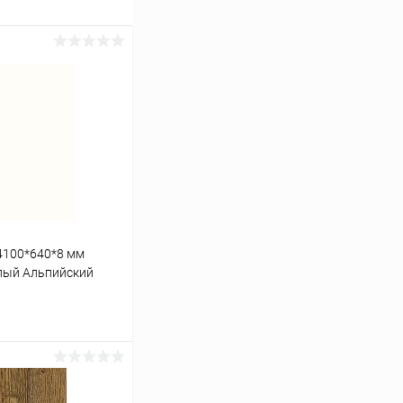
 4100*640*8 мм
лый Альпийский
 ST76 7 Egger
ину