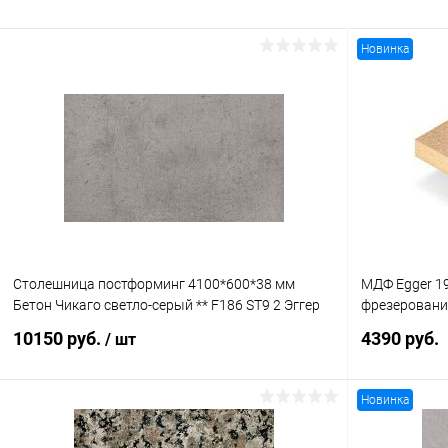
Новинка
Столешница постформинг 4100*600*38 мм
МДФ Egger 19
Бетон Чикаго светло-серый ** F186 ST9 2 Эггер
фрезерован
10150 руб.
4390 руб.
/ шт
Новинка
В корзину