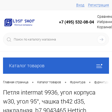
Вход
Регистрация
Сравнен
Избранн
+7 (495) 532-08-04
Корзина
Каталог товаров
•
•
•
Главная страница
Каталог товаров
Фурнитура
фурнитура 
Петля intermat 9936, угол корпуса
w30, угол 95°, чашка th42 d35,
накладная, b7 9043465 Hettich