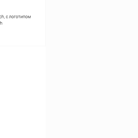
ch, с логотипом
ch
ину
К сравнению
В наличии