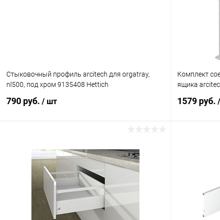
Стыковочный профиль arcitech для orgatray,
Комплект сое
nl500, под хром 9135408 Hettich
ящика arcitec
790 руб.
1579 руб.
/ шт
В корзину
Купить в 1 клик
К сравнению
Купить в 1
В избранное
В наличии
В избранное