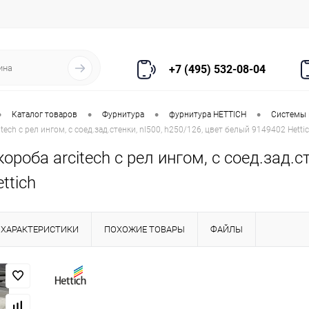
+7 (495) 532-08-04
•
•
•
•
Каталог товаров
Фурнитура
фурнитура HETTICH
Системы
tech с рел ингом, с соед.зад.стенки, nl500, h250/126, цвет белый 9149402 Hetti
ороба arcitech с рел ингом, с соед.зад.с
ttich
ХАРАКТЕРИСТИКИ
ПОХОЖИЕ ТОВАРЫ
ФАЙЛЫ