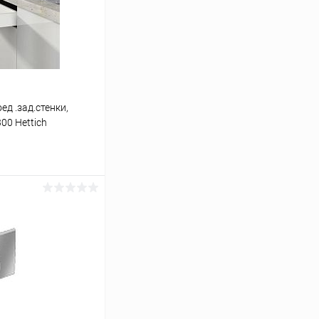
ед .зад.стенки,
00 Hettich
ину
К сравнению
В наличии