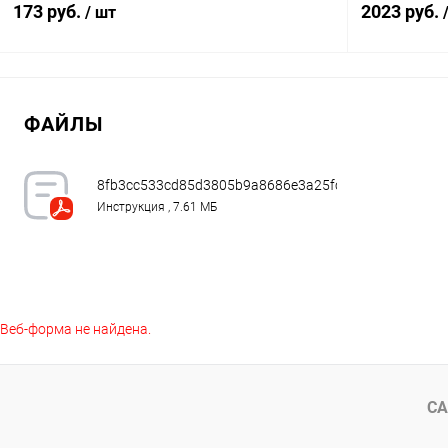
173 руб.
2023 руб.
/ шт
В корзину
ФАЙЛЫ
Купить в 1 клик
К сравнению
Купить в 1
В избранное
В наличии
В избранное
8fb3cc533cd85d3805b9a8686e3a25fc.pdf
Инструкция , 7.61 МБ
Веб-форма не найдена.
СА