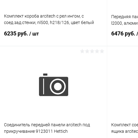
Комплект короба arcitech с рел ингом, с
Передняя пан
соед.зад.стенки, nl500, h218/126, цвет белый
l2000, алюми
9149371 Hettich
6235 руб.
6476 руб.
/ шт
В корзину
Купить в 1 клик
К сравнению
Купить в 1
В избранное
В наличии
В избранное
Соединитель передней панели arcitech под
Комплект сое
прикручивание 9123011 Hettich
ящика arcite