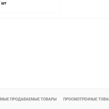
/ шт
В корзину
 клик
К сравнению
В наличии
МЫЕ ПРОДАВАЕМЫЕ ТОВАРЫ
ПРОСМОТРЕННЫЕ ТОВ