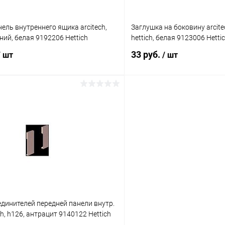
ель внутреннего ящика arcitech,
Заглушка на боковину arcite
ний, белая 9192206 Hettich
hettich, белая 9123006 Hetti
33 руб.
/ шт
/ шт
В корзину
В корз
 клик
К сравнению
Купить в 1 клик
В наличии
В избранное
динителей передней панели внутр.
ch, h126, антрацит 9140122 Hettich