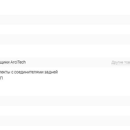
ики ArciTech
Другие то
екты с соединителями задней
СП