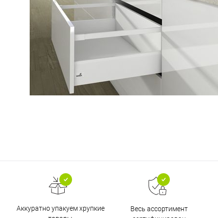
Аккуратно упакуем хрупкие
Весь ассортимент