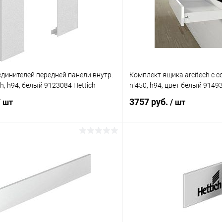
динителей передней панели внутр.
Комплект ящика arcitech с со
h, h94, белый 9123084 Hettich
nl450, h94, цвет белый 91493
3757 руб.
/ шт
/ шт
В корзину
В корз
 клик
К сравнению
Купить в 1 клик
В наличии
В избранное