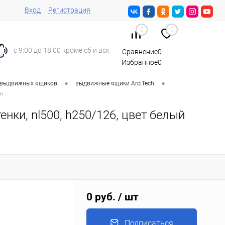
Вход
Регистрация
0
0
с 9:00 до 18:00 кроме сб и вск
Сравнение
0
Избранное
0
Корзина
0
•
•
 выдвижных ящиков
выдвижные ящики ArciTech
ch
тенки, nl500, h250/126, цвет белый
0 руб.
/ шт
Подписаться