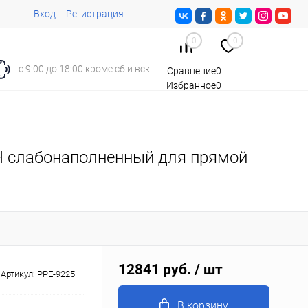
Вход
Регистрация
0
0
с 9:00 до 18:00 кроме сб и вск
Сравнение
0
Избранное
0
Корзина
0
Н слабонаполненный для прямой
12841 руб.
/ шт
Артикул:
PPE-9225
В корзину