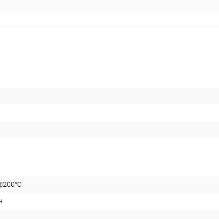
@200°C
н