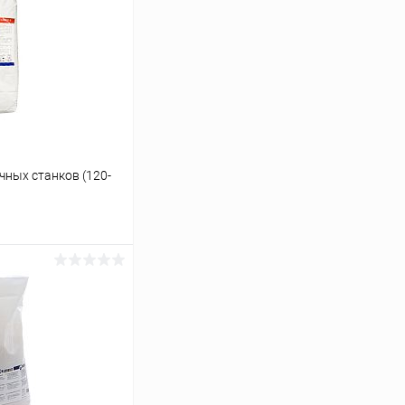
чных станков (120-
ину
К сравнению
В наличии