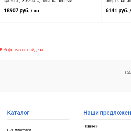
кромки (180-200°C) ненаполненный
обертывания
18907 руб.
6141 руб.
/ шт
В корзину
Веб-форма не найдена.
Купить в 1 клик
К сравнению
Купить в 1
В избранное
В наличии
В избранное
СА
Каталог
Наши предложен
Новинки
HPL пластики