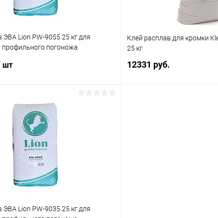
 ЭВА Lion PW-9055 25 кг для
Клей расплав для кромки Kle
 профильного погоножа
25 кг
й
12331 руб.
/ шт
В корз
В корзину
Купить в 1 клик
 клик
К сравнению
В избранное
Под заказ
 ЭВА Lion PW-9035 25 кг для