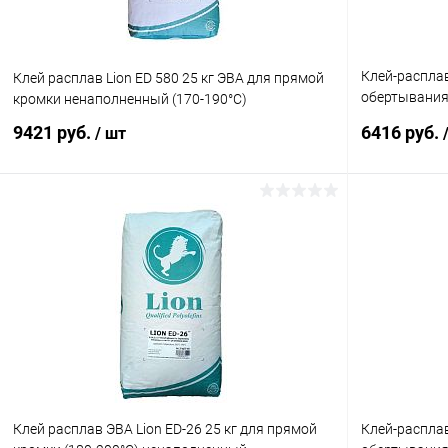
Клей-расплав
Клей расплав Lion ED 580 25 кг ЭВА для прямой
обертывания
кромки ненаполненный (170-190°C)
наполненны
9421 руб.
6416 руб.
/ шт
В корзину
Купить в 1 клик
К сравнению
Купить в 1
В избранное
Под заказ
В избранное
Клей расплав ЭВА Lion ED-26 25 кг для прямой
Клей-расплав