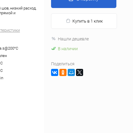
 шов, низкий расход,
 прямой и
Купить в 1 клик
ктеристики
Нашли дешевле
a.s@200°C
В наличии
илен
°C
Поделиться
°C
in