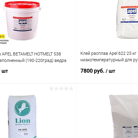
Клей расплав Apel 622 25 кг
в APEL BETAMELT HOTMELT 538
низкотемпературный для ру
аполненный (190-220град) ведра
150 град)
7800 руб.
/ шт
/ шт
В корзину
В корз
 клик
К сравнению
Купить в 1 клик
В наличии
В избранное