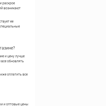
ри раскрое
ций возникают
ствует ее
 специальные
агазине?
ие и цену лучше
 все обновлять
акже оплатить все
ки и оптовые цены