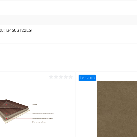
08Н3450SТ22EG
Новинка