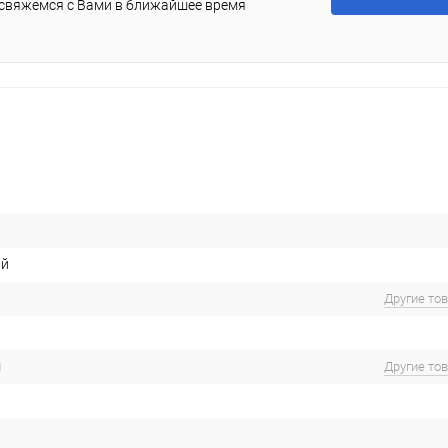
 свяжемся с Вами в ближайшее время
ый
Другие то
м
Другие то