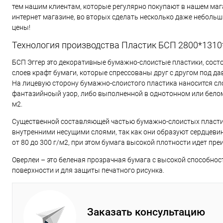
тем нашим клиентам, которые регулярно покупают в нашем маг
интернет магазине, во вторых сделать несколько даже неболь
цены!
Технология производства Пластик БСП 2800*1310*
БСП Эггер это декоративные бумажно-слоистые пластики, сос
слоев крафт бумаги, которые спрессованы друг с другом под да
На лицевую сторону бумажно-слоистого пластика наносится сл
фантазийноый узор, либо выполненной в однотонном или белом 
м2.
Существенной составляющей частью бумажно-слоистых пластик
внутренними несущими слоями, так как они образуют сердцеви
от 80 до 300 г/м2, при этом бумага высокой плотности идет пр
Оверлеи – это беленая прозрачная бумага с высокой способно
поверхности и для защиты печатного рисунка.
Заказать консультацию