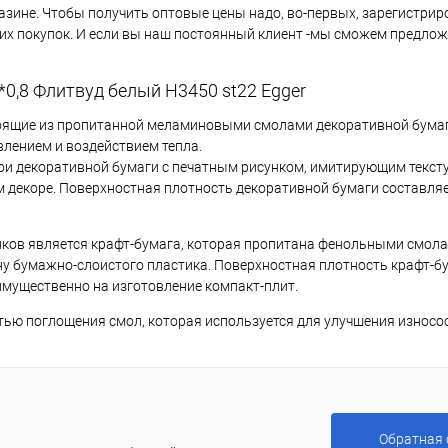
азине. Чтобы получить оптовые цены надо, во-первых, зарегистрир
ших покупок. И если вы наш постоянный клиент -мы сможем предло
0,8 Флитвуд белый Н3450 st22 Egger
тоящие из пропитанной меламиновыми смолами декоративной бумаг
влением и воздействием тепла.
ои декоративной бумаги с печатным рисунком, имитирующим текст
декоре. Поверхностная плотность декоративной бумаги составляет 
ов является крафт-бумага, которая пропитана фенольными смола
ну бумажно-слоистого пластика. Поверхностная плотность крафт-б
еимущественно на изготовление компакт-плит.
стью поглощения смол, которая используется для улучшения износо
Обратная 