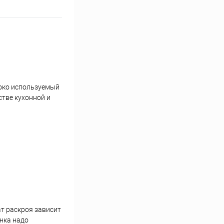
роко используемый
стве кухонной и
т раскроя зависит
анка надо