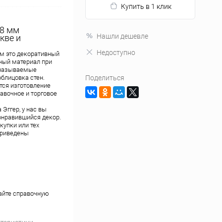
Купить в 1 клик
,8 мм
Нашли дешевле
кве и
Недоступно
мм это декоративный
ный материал при
 называемые
блицовка стен.
Поделиться
ся изготовление
авочное и торговое
Эггер, у нас вы
онравившийся декор.
купки или тех
приведены
айте справочную