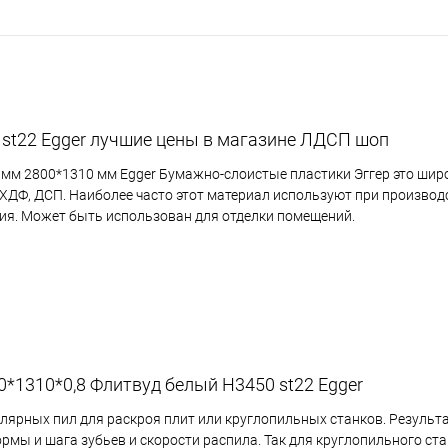
 st22 Egger лучшие цены в магазине ЛДСП шоп
 мм 2800*1310 мм Egger Бумажно-слоистые пластики Эггер это ши
ХДФ, ДСП. Наиболее часто этот материал используют при производ
ния. Может быть использован для отделки помещений.
0*1310*0,8 Флитвуд белый Н3450 st22 Egger
лярных пил для раскроя плит или круглопильных станков. Результа
рмы и шага зубьев и скорости распила. Так для круглопильного ст