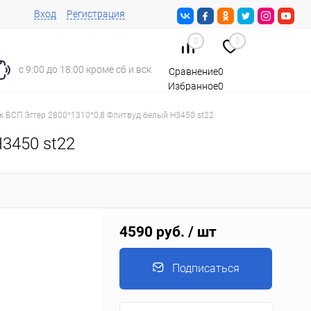
Вход
Регистрация
0
0
с 9:00 до 18:00 кроме сб и вск
Сравнение
0
Избранное
0
Корзина
0
к БСП Эггер 2800*1310*0,8 Флитвуд белый Н3450 st22
3450 st22
4590 руб.
/ шт
Подписаться