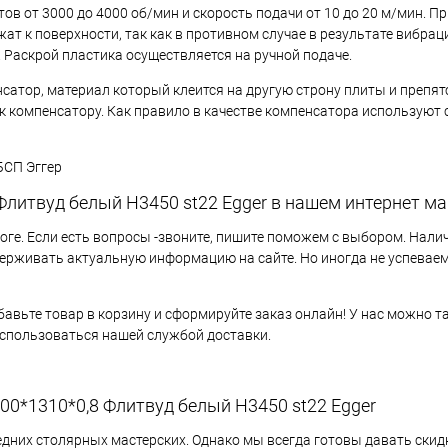
ов от 3000 до 4000 об/мин и скорость подачи от 10 до 20 м/мин. П
ат к поверхности, так как в противном случае в результате вибра
 Раскрой пластика осуществляется на ручной подаче.
сатор, материал который клеится на другую строну плиты и препят
 к компенсатору. Как правило в качестве компенсатора используют
БСП Эггер
Флитвуд белый Н3450 st22 Egger в нашем интернет м
ге. Если есть вопросы -звоните, пишите поможем с выбором. Налич
ерживать актуальную информацию на сайте. Но иногда не успеваем
бавьте товар в корзину и сформируйте заказ онлайн! У нас можно т
оспользоваться нашей службой доставки.
00*1310*0,8 Флитвуд белый Н3450 st22 Egger
едних столярных мастерских. Однако мы всегда готовы давать скид