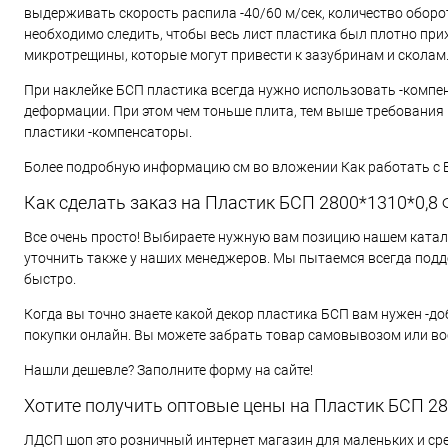
выдерживать скорость распила -40/60 м/сек, количество оборот
необходимо следить, чтобы весь лист пластика был плотно приж
микротрещины, которые могут привести к зазубринам и сколам.
При наклейке БСП пластика всегда нужно использовать -компен
деформации. При этом чем тоньше плита, тем выше требования
пластики -компенсаторы.
Более подробную информацию см во вложении Как работать с 
Как сделать заказ на Пластик БСП 2800*1310*0,8 
Все очень просто! Выбираете нужную вам позицию нашем катало
уточнить также у наших менеджеров. Мы пытаемся всегда подд
быстро.
Когда вы точно знаете какой декор пластика БСП вам нужен -до
покупки онлайн. Вы можете забрать товар самовывозом или в
Нашли дешевле? Заполните форму на сайте!
Хотите получить оптовые цены на Пластик БСП 28
ЛДСП шоп это розничный интернет магазин для маленьких и ср