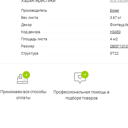
Характеристики:
Все хара
Производитель
Egger
Вес листа
3.67 кг
Декор
Флитвуд б
Код декора
Н3450
Площадь листа
4 м2
Размер
2800*131
Структура
SТ22
Принимаем все способы
Профессиональная помощь в
оплаты
подборе товаров