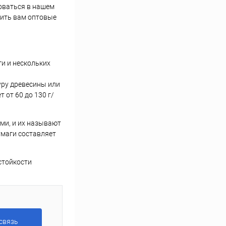
оваться в нашем
жить вам оптовые
и и нескольких
уру древесины или
от 60 до 130 г/
ми, и их называют
умаги составляет
стойкости
связь