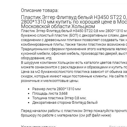
Описание товара:
Пластик Эггер Флитвуд белый Н3450 SТ22 0
2800*1310 мм купить по хорошей цене в Мос
Московской области Хольцком
Пластик Эггер Флитвуд белый Н3450 SТ22 0,8 мм 2800*1310 
бумажно слоистый пластик (БСП) с декоративным слоем, дан
соединении с древесными плитами позволяет создавать так
комбинированные плиты, также таким пластиком возможна о
Традиционными сферами применения этого материала являют
кухонной мебели, офисная мебель, производство дверей, выст
оборудование, итд
В шоуруме компании Хольцком есть каталоги цветов пластика 
можете ознакомится с раскладками и образацами и купить п
Цена за м2 бумажнослоистого пластика зависит от обьема за
скидок, которые имеют наши постоянные клиенты. На сайте 
розничные и мелкооптовые цены.
Размер листа 2800*1310 мм
Площадь листа 3,668
Толщина пластика Эггер 0,8 мм;
Декоративная сторона Флитвуд белый
Перед началом работы с пластиком Эггер пожалуйста прочит
брошюру по работе с материалом (см pdf файл ниже)