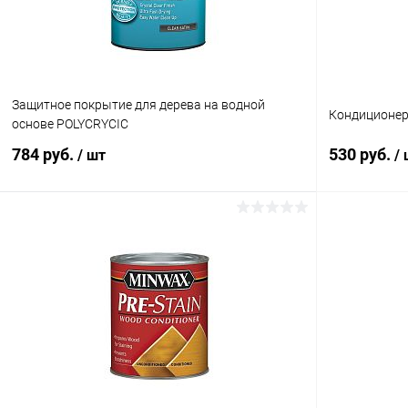
Защитное покрытие для дерева на водной
Кондиционер
основе POLYCRYCIC
784 руб.
530 руб.
/ шт
/
В корзину
Купить в 1 клик
К сравнению
Купить в 1
В избранное
В наличии
В избранное
Объем:
Объем:
237 мл
237 мл