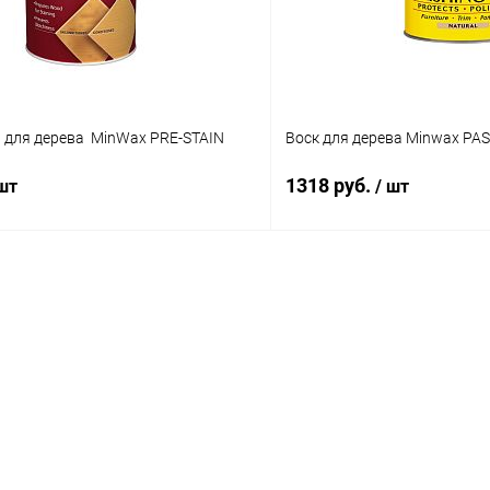
 для дерева MinWax PRE-STAIN
Воск для дерева Minwax PA
1318 руб.
 шт
/ шт
В корзину
В корз
 клик
К сравнению
Купить в 1 клик
В наличии
В избранное