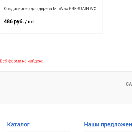
Кондиционер для дерева MinWax PRE-STAIN WC
486 руб.
/ шт
В корзину
Веб-форма не найдена.
Купить в 1 клик
К сравнению
В избранное
В наличии
Объем:
СА
237 мл
Каталог
Наши предложен