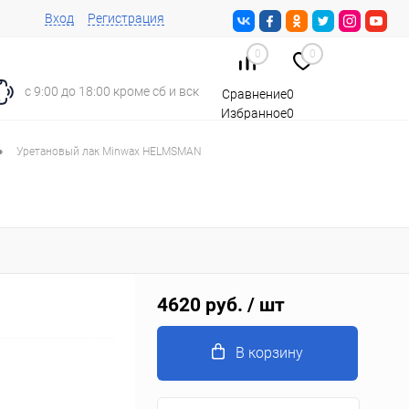
Вход
Регистрация
0
0
с 9:00 до 18:00 кроме сб и вск
Сравнение
0
Избранное
0
Корзина
0
•
Уретановый лак Minwax HELMSMAN
4620 руб.
/ шт
В корзину