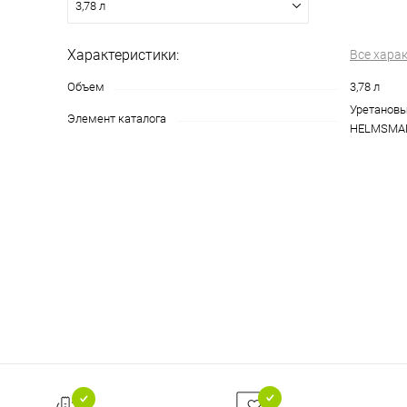
3,78 л
Характеристики:
Все хара
Объем
3,78 л
Уретановы
Элемент каталога
HELMSMAN