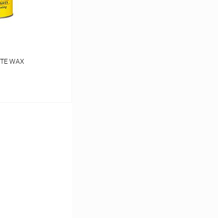
STE WAX
ину
К сравнению
Под заказ