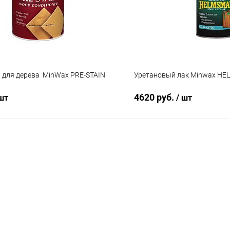
 для дерева MinWax PRE-STAIN
Уретановый лак Minwax H
4620 руб.
 шт
/ шт
В корзину
В корз
 клик
К сравнению
Купить в 1 клик
В наличии
В избранное
Объем:
3,78 л