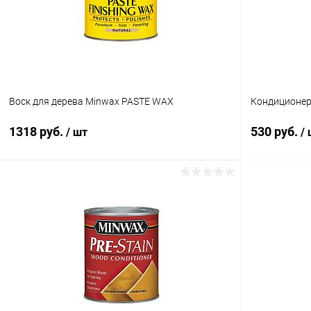
Воск для дерева Minwax PASTE WAX
Кондиционер
1318 руб.
530 руб.
/ шт
/
В корзину
Купить в 1 клик
К сравнению
Купить в 1
В избранное
Под заказ
В избранное
Объем:
237 мл