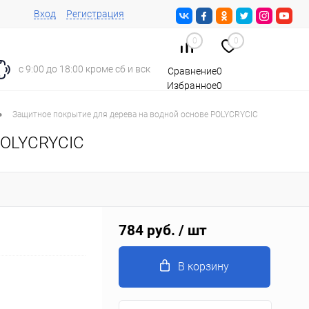
Вход
Регистрация
0
0
с 9:00 до 18:00 кроме сб и вск
Сравнение
0
Избранное
0
Корзина
0
•
Защитное покрытие для дерева на водной основе POLYCRYCIC
POLYCRYCIC
784 руб.
/ шт
В корзину