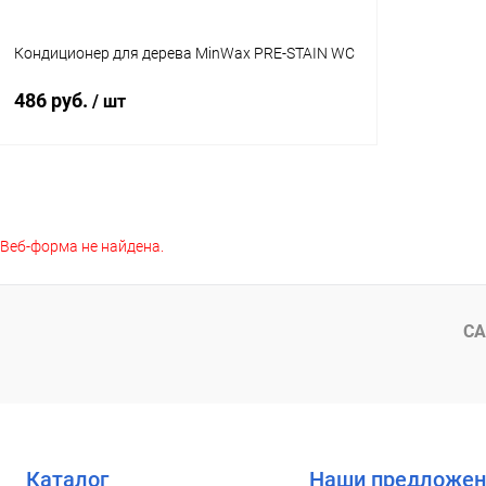
Кондиционер для дерева MinWax PRE-STAIN WC
486 руб.
/ шт
В корзину
Веб-форма не найдена.
Купить в 1 клик
К сравнению
В избранное
В наличии
Объем:
СА
237 мл
Каталог
Наши предложен