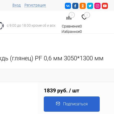
Вход
Регистрация
0
0
с 9:00 до 18:00 кроме сб и вск
Сравнение
0
Избранное
0
Корзина
0
ждь (глянец) PF 0,6 мм 3050*1300 мм
1839 руб.
/ шт
Подписаться