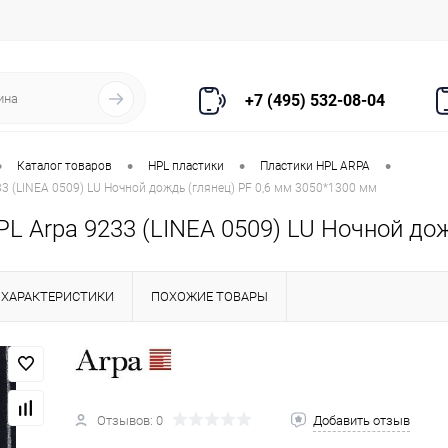
+7 (495) 532-08-04
•
•
•
•
Каталог товаров
HPL пластики
Пластики HPL ARPA
33 (LINEA 0509) LU Ночной дождь (глянец) PF 0,6 мм 3050*1300 мм
L Arpa 9233 (LINEA 0509) LU Ночной до
ХАРАКТЕРИСТИКИ
ПОХОЖИЕ ТОВАРЫ
Отзывов: 0
Добавить отзыв