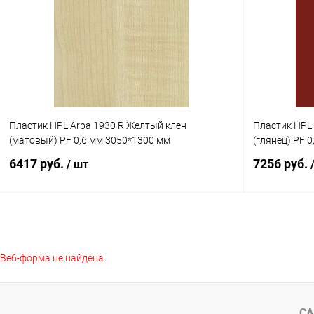
Купить в 1 клик
К сравнению
Купить в 1
В избранное
В наличии
В избранное
Пластик HPL Arpa 1930 R Желтый клен
Пластик HPL 
(матовый) PF 0,6 мм 3050*1300 мм
(глянец) PF 
6417 руб.
7256 руб.
/ шт
В корзину
Веб-форма не найдена.
Купить в 1 клик
К сравнению
Купить в 1
В избранное
В наличии
В избранное
СА