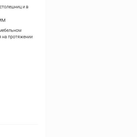
 столешниц и в
 мм
 мебельном
ся на протяжении