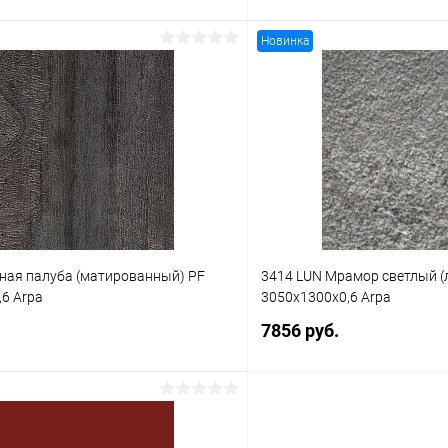
Новинка
В корзину
В корз
 клик
К сравнению
Купить в 1 клик
В наличии
В избранное
рная палуба (матированный) PF
3414 LUN Мрамор светлый (
6 Arpa
3050x1300x0,6 Arpa
7856 руб.
В корзину
В корз