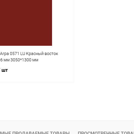
 клик
К сравнению
Купить в 1 клик
В наличии
В избранное
Arpa 0571 LU Красный восток
0,6 мм 3050*1300 мм
/ шт
В корзину
 клик
К сравнению
В наличии
МЫЕ ПРОДАВАЕМЫЕ ТОВАРЫ
ПРОСМОТРЕННЫЕ ТОВ