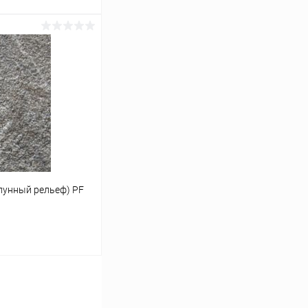
ину
К сравнению
В наличии
лунный рельеф) PF
ину