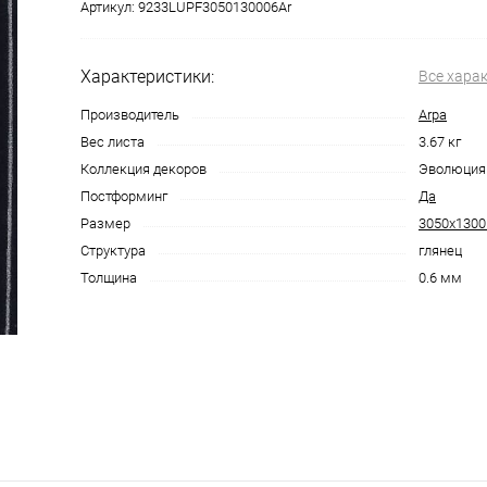
Артикул:
9233LUPF3050130006Ar
Характеристики:
Все хара
Производитель
Arpa
Вес листа
3.67 кг
Коллекция декоров
Эволюция
Постформинг
Да
Размер
3050х130
Структура
глянец
Толщина
0.6 мм