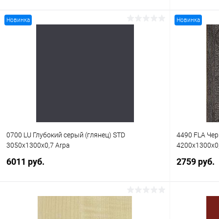
Новинка
Новинка
В корзину
Купить в 1 клик
К сравнению
Купить в 1
В избранное
В наличии
В избранное
0700 LU Глубокий серый (глянец) STD
4490 FLA Че
3050x1300x0,7 Arpa
4200x1300x0,
6011 руб.
2759 руб.
В корзину