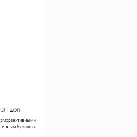
ЛДСП-шоп
термореактивными
ативным бумажно-