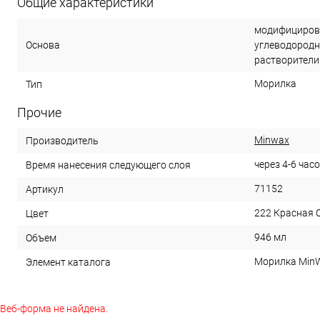
Общие характеристики
модифицирова
Основа
углеводородн
растворители
Морилка
Тип
Прочие
Minwax
Производитель
через 4-6 час
Время нанесения следующего слоя
71152
Артикул
222 Красная 
Цвет
946 мл
Объем
Морилка MinW
Элемент каталога
Веб-форма не найдена.