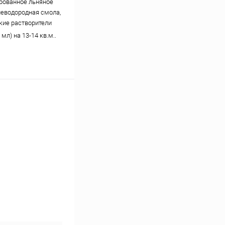
рованное льняное
глеводородная смола,
кие растворители
 мл) на 13-14 кв.м..