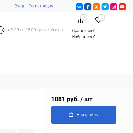
Вход
Регистрация
0
0
с 9:00 до 18:00 кроме сб и вск
Сравнение
0
Избранное
0
Корзина
0
1081 руб.
/ шт
В корзину