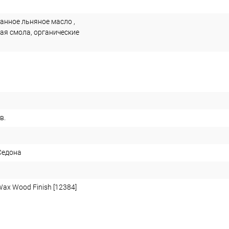
нное льняное масло ,
ая смола, органические
ов.
Седона
ax Wood Finish [12384]