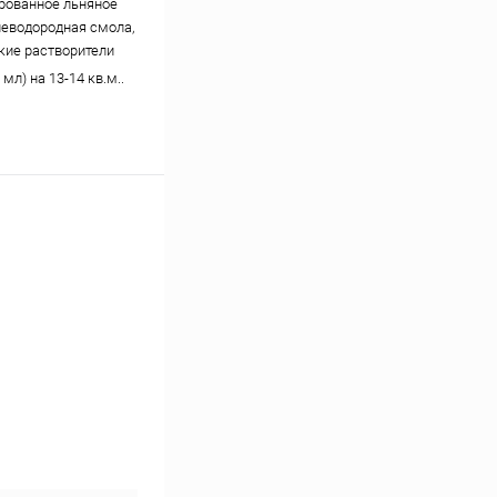
рованное льняное
глеводородная смола,
кие растворители
 мл) на 13-14 кв.м..