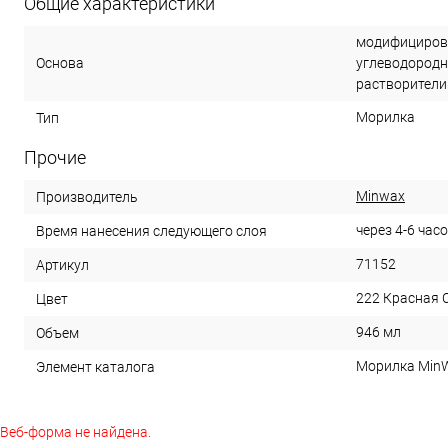
Общие характеристики
модифицирова
Основа
углеводородн
растворители
Морилка
Тип
Прочие
Minwax
Производитель
через 4-6 час
Время нанесения следующего слоя
71152
Артикул
222 Красная 
Цвет
946 мл
Объем
Морилка MinW
Элемент каталога
Веб-форма не найдена.