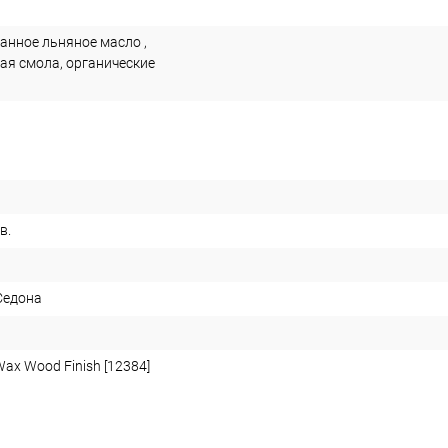
нное льняное масло ,
ая смола, органические
ов.
Седона
ax Wood Finish [12384]