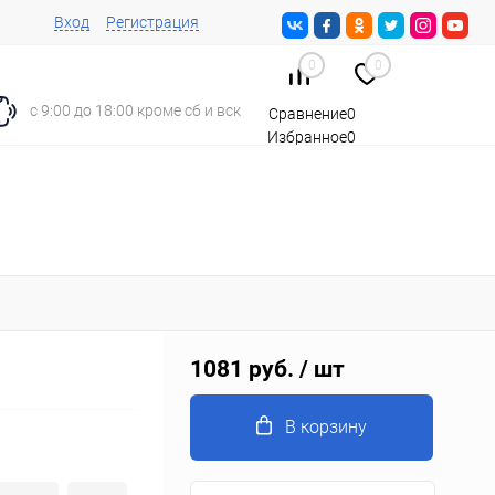
Вход
Регистрация
0
0
с 9:00 до 18:00 кроме сб и вск
Сравнение
0
Избранное
0
Корзина
0
1081 руб.
/ шт
В корзину