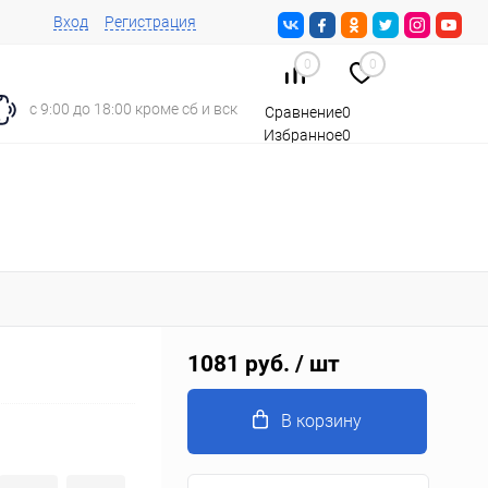
Вход
Регистрация
0
0
с 9:00 до 18:00 кроме сб и вск
Сравнение
0
Избранное
0
Корзина
0
1081 руб.
/ шт
В корзину