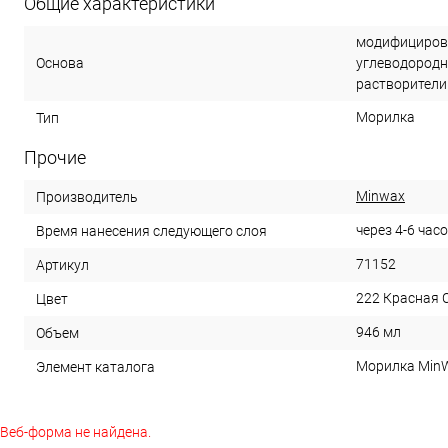
Общие характеристики
модифицирова
Основа
углеводородн
растворители
Морилка
Тип
Прочие
Minwax
Производитель
через 4-6 час
Время нанесения следующего слоя
71152
Артикул
222 Красная 
Цвет
946 мл
Объем
Морилка MinW
Элемент каталога
Веб-форма не найдена.