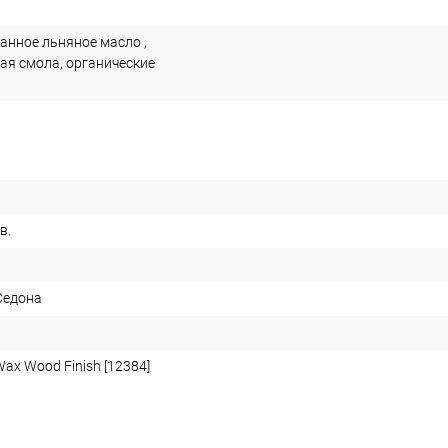
нное льняное масло ,
ая смола, органические
ов.
Седона
ax Wood Finish [12384]