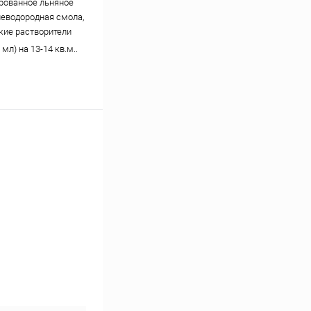
рованное льняное
глеводородная смола,
кие растворители
 мл) на 13-14 кв.м..