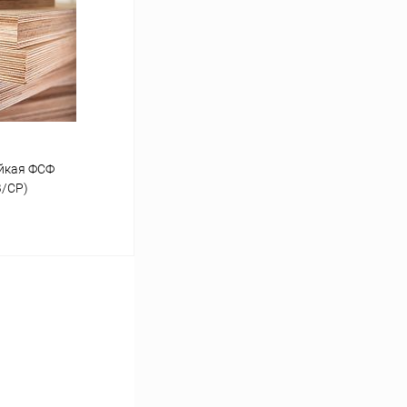
К сравнению
В наличии
ойкая ФСФ
В/СР)
ину
К сравнению
Под заказ