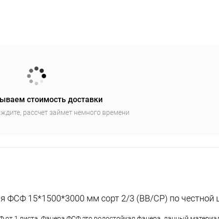
ываем стоимость доставки
ждите, рассчет займет немного времени
я ФСФ 15*1500*3000 мм сорт 2/3 (ВВ/СР) по честной
 от 1 листа. Фанера ФСФ это водостойкая фанера, данный матери