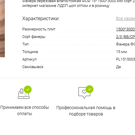
Фанера березовая влагостойкая ФСФ 15*1500*3000 мм сорт 2/
интернет магазине ЛДСП шоп оптом и в розницу
Характеристики:
Все хара
Размерность плит
1500*300
Сорт фанеры
2/3 (ВВ/СР
Тип
Фанера Ф
Толщина
15 мм
Артикул
PL151500
Самовывоз
Да
Принимаем все способы
Профессиональная помощь в
оплаты
подборе товаров