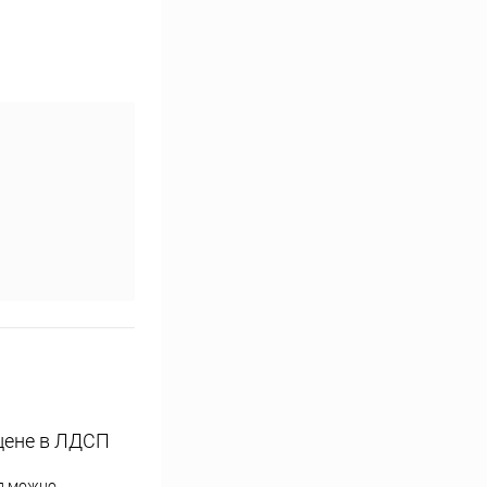
 цене в ЛДСП
ал можно