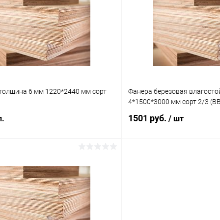
 клик
К сравнению
Купить в 1 клик
Под заказ
В избранное
толщина 6 мм 1220*2440 мм сорт
Фанера березовая влагост
4*1500*3000 мм сорт 2/3 (В
1501 руб.
л.
/ шт
В корзину
В корз
 клик
К сравнению
Купить в 1 клик
В наличии
В избранное