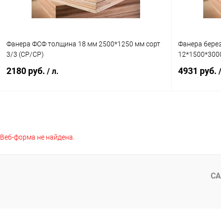
Фанера ФСФ толщина 18 мм 2500*1250 мм сорт
Фанера бере
3/3 (CP/CP)
12*1500*3000
2180 руб.
4931 руб.
/ л.
В корзину
Веб-форма не найдена.
Купить в 1 клик
К сравнению
Купить в 1
В избранное
В наличии
В избранное
СА