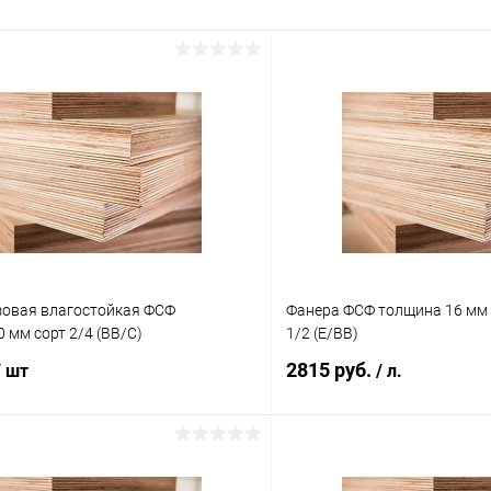
зовая влагостойкая ФСФ
Фанера ФСФ толщина 16 мм 
 мм сорт 2/4 (ВВ/C)
1/2 (E/BB)
2815 руб.
/ шт
/ л.
В корзину
В корз