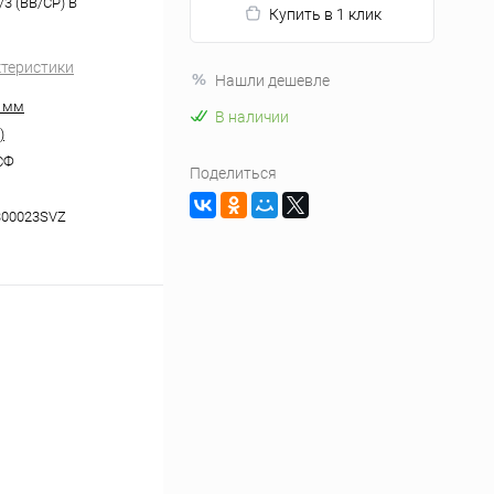
3 (ВВ/СР) В
Купить в 1 клик
ктеристики
Нашли дешевле
0 мм
В наличии
)
СФ
Поделиться
300023SVZ