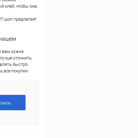
й клей, чтобы она
СП шоп предлагает
 нашем
и вам нужна
 лучше уточнить
влять быстро.
ь все покупки
связь