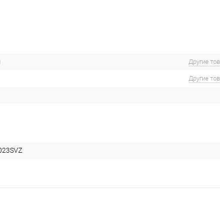
м
Другие то
Другие то
023SVZ