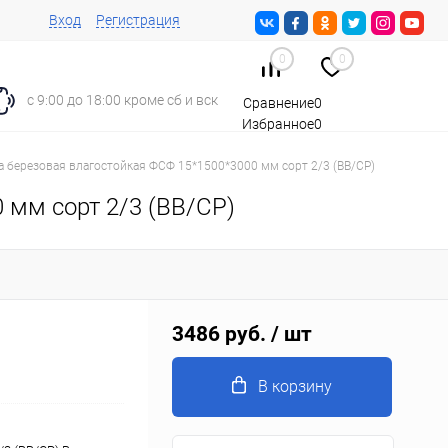
Вход
Регистрация
0
0
с 9:00 до 18:00 кроме сб и вск
Сравнение
0
Избранное
0
Корзина
0
а березовая влагостойкая ФСФ 15*1500*3000 мм сорт 2/3 (ВВ/СР)
 мм сорт 2/3 (ВВ/СР)
3486 руб.
/ шт
В корзину