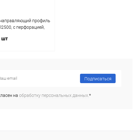
направляющий профиль
, l2500, с перфорацией,
9131832 Hettich
/ шт
Подписаться
Подписаться
 1 клик
К сравнению
ное
Недоступно
гласен на
обработку персональных данных.
*