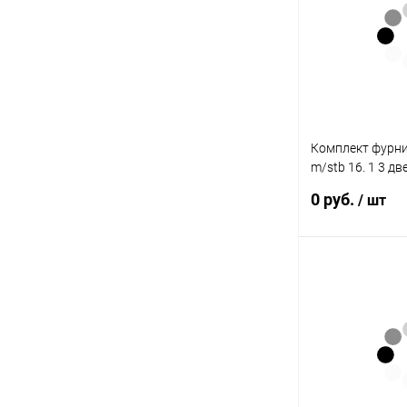
Купить в 1 клик
В избранное
Комплект фурни
m/stb 16. 1 3 д
Hettich
0 руб.
/ шт
Подп
Купить в 1 клик
В избранное