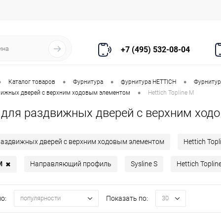
+7 (495) 532-08-04
•
•
•
•
Каталог товаров
Фурнитура
фурнитура HETTICH
Фурнитур
•
вижных дверей с верхним ходовым элементом
Hettich Topline M
 для раздвижных дверей с верхним хо
раздвижных дверей с верхним ходовым элементом
Hettich Topl
M
Направляющий профиль
Sysline S
Hettich Toplin
✖
о:
Показать по:
популярности
30