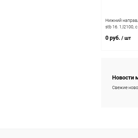
Нижний направ
stb 16. 1,l2100,
пластик 9131834
0 руб.
/ шт
Подп
Новости 
Купить в 1 клик
Свежие ново
В избранное