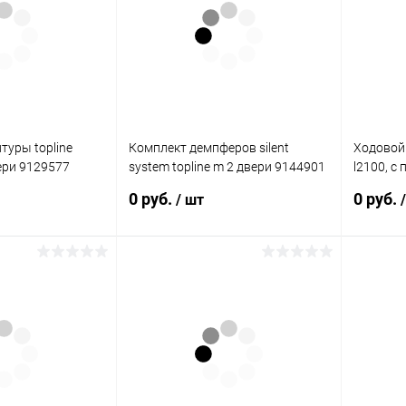
К сравнению
Купить в 1 клик
К сравнению
Купить в
В наличии
В избранное
Недоступно
В избран
туры topline
Комплект демпферов silent
Ходовой 
вери 9129577
system topline m 2 двери 9144901
l2100, с
Hettich
9138053 
0 руб.
0 руб.
/ шт
исаться
Подписаться
К сравнению
Купить в 1 клик
К сравнению
Купить в
Недоступно
В избранное
Недоступно
В избран