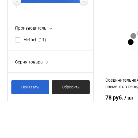
Производитель
Hettich
(11)
Серия товара
TopLine M
(11)
Соединительная
элементов пере
Показать
Сбросить
9110132 Hettich
78 руб.
/ шт
В к