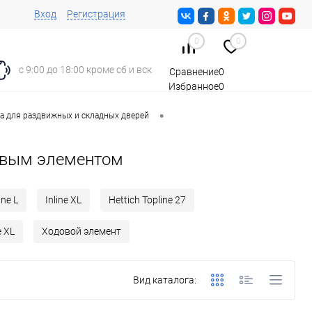
Вход
Регистрация
0
0
с 9:00 до 18:00 кроме сб и вск
Сравнение
0
Избранное
0
Корзина
0
•
а для раздвижных и складных дверей
довым элементом
ine L
Inline XL
Hettich Topline 27
e XL
Ходовой элемент
Вид каталога: