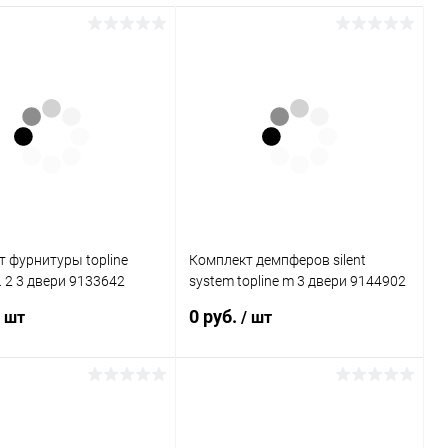
 фурнитуры topline
Комплект демпферов silent
. 2 3 двери 9133642
system topline m 3 двери 9144902
Hettich
0 руб.
/ шт
/ шт
Подписаться
Подписаться