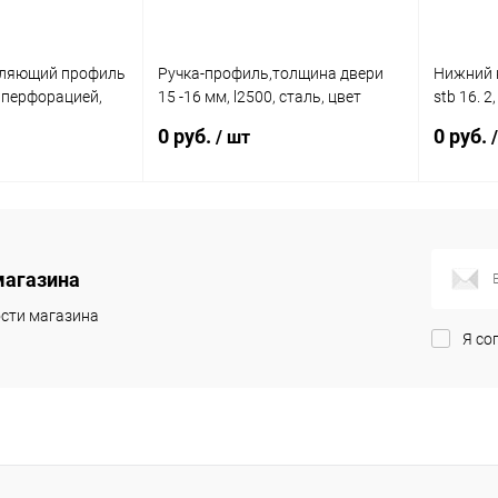
ляющий профиль
Ручка-профиль,толщина двери
Нижний 
 с перфорацией,
15 -16 мм, l2500, сталь, цвет
stb 16. 2
 Hettich
серебристый 9206249 Hettich
пластик 
0 руб.
0 руб.
/ шт
исаться
Подписаться
магазина
К сравнению
Купить в 1 клик
К сравнению
Купить в
сти магазина
Недоступно
В избранное
Недоступно
В избран
Я со