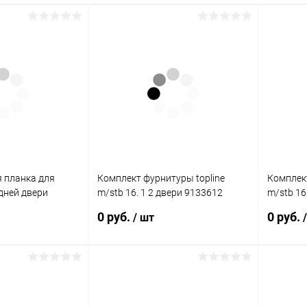
 планка для
Комплект фурнитуры topline
Комплект
дней двери
m/stb 16. 1 2 двери 9133612
m/stb 16
Hettich
Hettich
0 руб.
0 руб.
/ шт
орзину
Подписаться