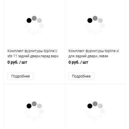
Комплект фурнитуры topline l/
Комплект фурнитуры topline xl
stb 11 задней двери,перед верх
для задней двери, левая
панелью,без огранич. хода
9181744 Hettich
0 руб.
/ шт
0 руб.
/ шт
9206508 Hettich
Подробнее
Подробнее