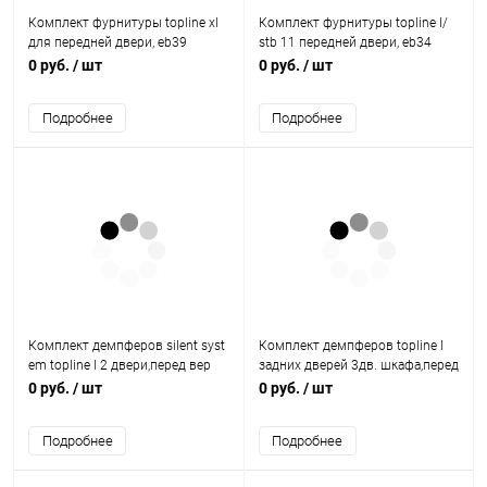
Комплект фурнитуры topline xl
Комплект фурнитуры topline l/
для передней двери, eb39
stb 11 передней двери, eb34
9183615 Hettich
9206501 Hettich
0 руб.
/ шт
0 руб.
/ шт
Подробнее
Подробнее
Комплект демпферов silent syst
Комплект демпферов topline l
em topline l 2 двери,перед вер
задних дверей 3дв. шкафа,перед
х.пан.,без огр. хода,открыт.,l
верх. панелью,закрыт. 9169653
0 руб.
/ шт
0 руб.
/ шт
9169638 Hettich
Hettich
Подробнее
Подробнее