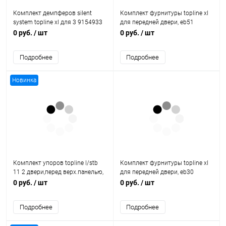
Комплект демпферов silent
Комплект фурнитуры topline xl
system topline xl для 3 9154933
для передней двери, eb51
Hettich
9183616 Hettich
0 руб.
/ шт
0 руб.
/ шт
Подробнее
Подробнее
Новинка
Комплект упоров topline l/stb
Комплект фурнитуры topline xl
11 2 двери,перед верх.панелью,
для передней двери, eb30
без огранич. хода 9206311
9181742 Hettich
0 руб.
/ шт
0 руб.
/ шт
Hettich
Подробнее
Подробнее