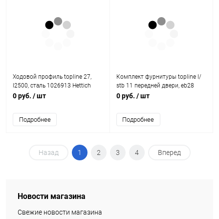
Ходовой профиль topline 27,
Комплект фурнитуры topline l/
l2500, сталь 1026913 Hettich
stb 11 передней двери, eb28
9206483 Hettich
0 руб.
/ шт
0 руб.
/ шт
Подробнее
Подробнее
Назад
1
2
3
4
Вперед
Новости магазина
Свежие новости магазина