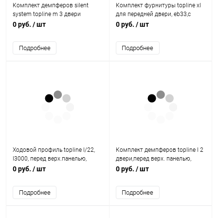
Комплект демпферов silent
Комплект фурнитуры topline xl
system topline m 3 двери
для передней двери, eb33,с
9144902 Hettich
синхронизацией для 4-х дверей
0 руб.
/ шт
0 руб.
/ шт
9199006 Hettich
Подробнее
Подробнее
Ходовой профиль topline l/22,
Комплект демпферов topline l 2
l3000, перед верх.панелью,
двери,перед верх. панелью,
перфорированный, алюминий
огранич. хода,закрыт. 9169651
0 руб.
/ шт
0 руб.
/ шт
9210945 Hettich
Hettich
Подробнее
Подробнее