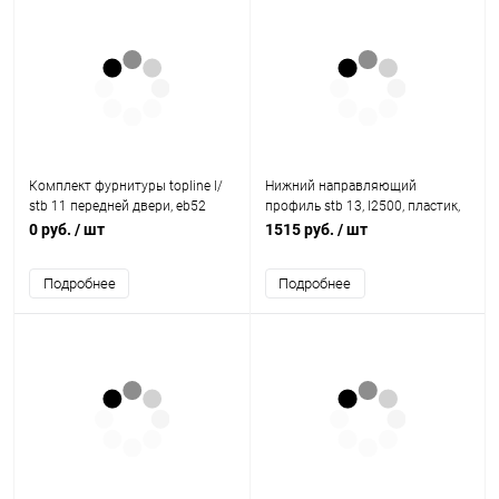
Комплект фурнитуры topline l/
Нижний направляющий
stb 11 передней двери, eb52
профиль stb 13, l2500, пластик,
9206503 Hettich
черный 1078482 Hettich
0 руб.
/ шт
1515 руб.
/ шт
Подробнее
Подробнее