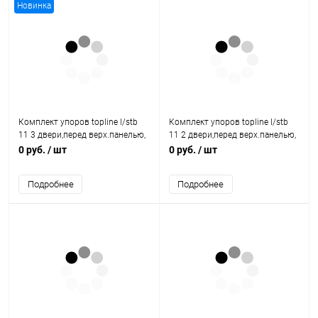
Новинка
Комплект упоров topline l/stb
Комплект упоров topline l/stb
11 3 двери,перед верх.панелью,
11 2 двери,перед верх.панелью,
огранич. хода 9206310 Hettich
огранич. хода 9206309 Hettich
0 руб.
/ шт
0 руб.
/ шт
Подробнее
Подробнее