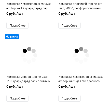
Комплект демпферов silent syst
Комплект профилей topline xl т
em topline l 2 двери,перед вер
ип 3, l4000, перфорированный,
х.пан., без огр. хода,закрыт., r
алюминий 9191157 Hettich
0 руб.
/ шт
0 руб.
/ шт
9169655 Hettich
Подробнее
Подробнее
Новинка
Комплект упоров topline l/stb
Комплект демпферов silent syst
11 3 двери,перед верх.панелью,
em topline xl для 3-х дверного
без огранич. хода 9206313
шкафа,ходовой профиль тип 3
0 руб.
/ шт
0 руб.
/ шт
Hettich
9169547 Hettich
Подробнее
Подробнее