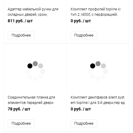
Адаптер мебельной ручки для
Комплект профилей topline xl
складных дверей, хром,
тип 2, l4000, с перфорацией,
матовый 9181648 Hettich
алюминий 9135004 Hettich
811 руб.
/ шт
0 руб.
/ шт
Подробнее
Подробнее
Соединительная планка для
Комплект демпферов silent syst
элементов передней двери
em topline l для 3-й двери,пер ед
9110132 Hettich
верх.пан.,открыт. 9169656
78 руб.
/ шт
0 руб.
/ шт
Hettich
Подробнее
Подробнее