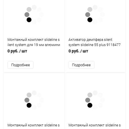
Монтажный комплект slideline s
Активатор демпфера silent
ilent system для 19 мм алюмини
system slideline 55 plus 9118477
евой рамы, цвет черный
Hettich
0 руб.
/ шт
0 руб.
/ шт
9184703 Hettich
Подробнее
Подробнее
Монтажный комплект slideline s
Монтажный комплект slideline s