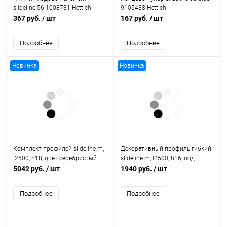
slideline 56 1008731 Hettich
9105438 Hettich
367 руб.
/ шт
167 руб.
/ шт
Подробнее
Подробнее
Новинка
Новинка
Комплект профилей slideline m,
Декоративный профиль гибкий
l2500, h18, цвет серебристый
slideline m, l2500, h16, под
9209225 Hettich
приклеивание, цвет
5042 руб.
/ шт
1940 руб.
/ шт
серебристый 9209232 Hettich
Подробнее
Подробнее