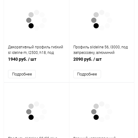
Декоративный профиль гибкий
Профиль slideline 56, l3000, под
sl ideline m, l2500, h18, под
запрессовку, алюминий
приклеивание, цвет
1015024 Hettich
1940 руб.
/ шт
2090 руб.
/ шт
серебристый 9209277 Hettich
Подробнее
Подробнее