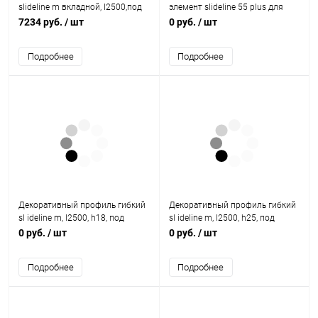
slideline m вкладной, l2500,под
элемент slideline 55 plus для
запресовку, серебристый
накладной двери 9105266
7234 руб.
/ шт
0 руб.
/ шт
9227246 Hettich
Hettich
Подробнее
Подробнее
Декоративный профиль гибкий
Декоративный профиль гибкий
sl ideline m, l2500, h18, под
sl ideline m, l2500, h25, под
приклеивание, цвет черный
приклеивание, цвет белый
0 руб.
/ шт
0 руб.
/ шт
9209279 Hettich
9209404 Hettich
Подробнее
Подробнее