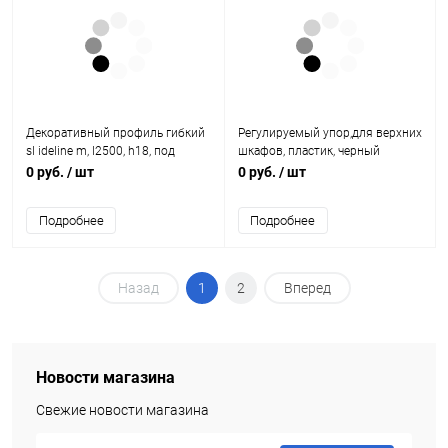
Декоративный профиль гибкий
Регулируемый упор,для верхних
sl ideline m, l2500, h18, под
шкафов, пластик, черный
приклеивание, цвет шампань
1996132 Hettich
0 руб.
/ шт
0 руб.
/ шт
9209284 Hettich
Подробнее
Подробнее
Назад
1
2
Вперед
Новости магазина
Свежие новости магазина