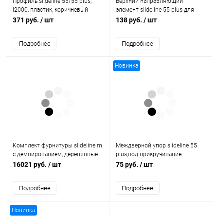
Профиль slideline 55/55 plus,
Верхний направляющий
l2000, пластик, коричневый
элемент slideline 55 plus для
1013474 Hettich
вкладной двери 9103718 Hettich
371 руб.
/ шт
138 руб.
/ шт
Подробнее
Подробнее
Новинка
Комплект фурнитуры slideline m
Междверной упор slideline 55
с демпированием, деревянные
plus,под прикручивание
двери 9156338 Hettich
9102993 Hettich
16021 руб.
/ шт
75 руб.
/ шт
Подробнее
Подробнее
Новинка