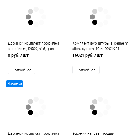
Двойной комплект профилей
Комплект фурнитуры slideline m
slid eline m, l2500, h16, цвет
silent system, 10 кг 9201921
серебристый 9209165 Hettich
Hettich
0 руб.
/ шт
16021 руб.
/ шт
Подробнее
Подробнее
Новинка
Двойной комплект профилей
Верхний направляющий