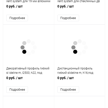
ilent system для 19 мм алюмини
ilent system для стеклянных дв
евой рамы, цвет серебристый
ерей,под прикручивание
0 руб.
/ шт
0 руб.
/ шт
9184626 Hettich
9184595 Hettich
Подробнее
Подробнее
Декоративный профиль гибкий
Дистанционный профиль
sl ideline m, l2500, h22, под
гибкий slideline m, h16,под
приклеивание, цвет шампань
приклеиван ие, цвет серый
0 руб.
/ шт
0 руб.
/ шт
9209312 Hettich
9200421 Hettich
Подробнее
Подробнее