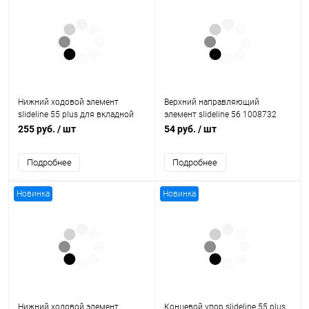
Нижний ходовой элемент
Верхний направляющий
slideline 55 plus для вкладной
элемент slideline 56 1008732
двери 9103717 Hettich
Hettich
255 руб.
/ шт
54 руб.
/ шт
Подробнее
Подробнее
Новинка
Новинка
Нижний ходовой элемент
Концевой упор slideline 55 plus