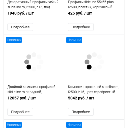
Декоративный профиль гибкий
Профиль slideline 55/55 plus,
sl ideline m, l2500, h16, под
l2500, пластик, коричневый
приклеивание, цвет белый
1015945 Hettich
1940 руб.
/ шт
425 руб.
/ шт
9209272 Hettich
Подробнее
Подробнее
Новинка
Новинка
Двойной комплект профилей
Комплект профилей slideline m,
slid eline m вкладной,
l2500, h16, цвет серебристый
l2500,прикруч /приклеивание,
9209223 Hettich
12057 руб.
/ шт
5042 руб.
/ шт
серебристый 9227245 Hettich
Подробнее
Подробнее
Новинка
Новинка